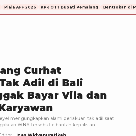
Piala AFF 2026
KPK OTT Bupati Pemalang
Bentrokan di 
yang Curhat
ak Adil di Bali
gak Bayar Vila dan
 Karyawan
eyel mengungkapkan alami perlakuan tak adil saat
engakuan WNA tersebut dibantah kepolisian.
Editor :
Inas Widyanuratikah