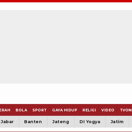
ERAH
BOLA
SPORT
GAYA HIDUP
RELIGI
VIDEO
TVON
Jabar
Banten
Jateng
DI Yogya
Jatim