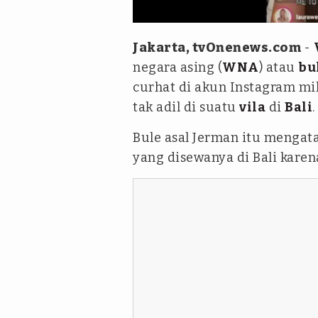
Aris Wiyanto
Jakarta, tvOnenews.com
-
negara asing (
WNA
) atau
bu
curhat di akun Instagram mi
tak adil di suatu
vila
di
Bali
.
Bule asal Jerman itu mengata
yang disewanya di Bali karen