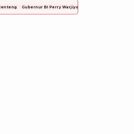
Menteng
Gubernur BI Perry Warjiyo Mundur