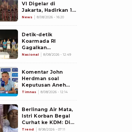
VI Digelar di
Jakarta, Hadirkan 16
Kelompok Tari dari
News
8/08/2026 - 16:20
Berbagai Daerah
Detik-detik
Koarmada RI
Gagalkan
Penyelundupan 1,3
Nasional
8/08/2026 - 12:49
Ton Diduga
Narkotika di
Komentar John
Perairan Bintan
Herdman soal
Keputusan Aneh
Wasit Laga Timnas
Timnas
8/08/2026 - 12:14
Indonesia vs
Singapura di Piala
Berlinang Air Mata,
AFF 2026: Percuma
Istri Korban Begal
Bahas Itu
Curhat ke KDM: Dia
Abis Shalat Tahajud
Trend
8/08/2026 - 07:11