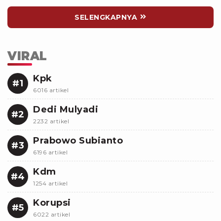
SELENGKAPNYA
VIRAL
Kpk
#1
6016 artikel
Dedi Mulyadi
#2
2232 artikel
Prabowo Subianto
#3
6196 artikel
Kdm
#4
1254 artikel
Korupsi
#5
6022 artikel