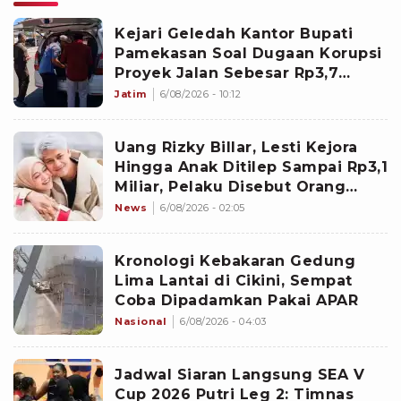
Kejari Geledah Kantor Bupati
Pamekasan Soal Dugaan Korupsi
Proyek Jalan Sebesar Rp3,7
Milliar
Jatim
6/08/2026 - 10:12
Uang Rizky Billar, Lesti Kejora
Hingga Anak Ditilep Sampai Rp3,1
Miliar, Pelaku Disebut Orang
Terdekat
News
6/08/2026 - 02:05
Kronologi Kebakaran Gedung
Lima Lantai di Cikini, Sempat
Coba Dipadamkan Pakai APAR
Nasional
6/08/2026 - 04:03
Jadwal Siaran Langsung SEA V
Cup 2026 Putri Leg 2: Timnas