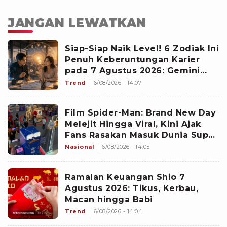
JANGAN LEWATKAN
Siap-Siap Naik Level! 6 Zodiak Ini
Penuh Keberuntungan Karier
pada 7 Agustus 2026: Gemini
Punya Senjata Utama
Trend
6/08/2026 - 14:07
Film Spider-Man: Brand New Day
Melejit Hingga Viral, Kini Ajak
Fans Rasakan Masuk Dunia Super
Hero Lewat Exhibition
Nasional
6/08/2026 - 14:05
Ramalan Keuangan Shio 7
Agustus 2026: Tikus, Kerbau,
Macan hingga Babi
Trend
6/08/2026 - 14:04