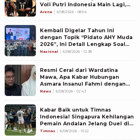
Voli Putri Indonesia Main Lagi,
Langsung Hadapi Vietnam
Arena
6/08/2026 - 08:04
Kembali Digelar Tahun Ini
dengan Topik “Pidato AHY Muda
2026”, Ini Detail Lengkap Soal
Lomba Rakyat
Nasional
6/08/2026 - 12:38
Resmi Cerai dari Wardatina
Mawa, Apa Kabar Hubungan
Asmara Insanul Fahmi dengan
Inara Rusli?
News
6/08/2026 - 02:43
Kabar Baik untuk Timnas
Indonesia! Singapura Kehilangan
Pemain Andalan Jelang Duel di
Piala AFF 2026
Timnas
6/08/2026 - 10:22