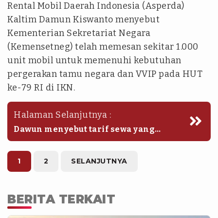
Rental Mobil Daerah Indonesia (Asperda)
Kaltim Damun Kiswanto menyebut
Kementerian Sekretariat Negara
(Kemensetneg) telah memesan sekitar 1.000
unit mobil untuk memenuhi kebutuhan
pergerakan tamu negara dan VVIP pada HUT
ke-79 RI di IKN.
Halaman Selanjutnya :
Dawun menyebut tarif sewa yang
dibebankan kepada konsumen
menjelang HUT RI meningkat sekitar
dua kali lipat dari tarif normal.
1
2
SELANJUTNYA
BERITA TERKAIT