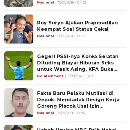
Sejak 2020
Nasional
7/08/2026 - 04:32
Roy Suryo Ajukan Praperadilan
Keempat Soal Status Cekal
Nasional
7/08/2026 - 00:15
Geger! PSSI-nya Korea Selatan
Dituding Biayai Hiburan Seks
untuk Wasit Asing, KFA Buka
Suara
Bolatainment
7/08/2026 - 02:21
Fakta Baru Pelaku Mutilasi di
Depok: Mendadak Resign Kerja
Goreng Piscok Usai Izin
Interview di Mal
Nasional
7/08/2026 - 06:57