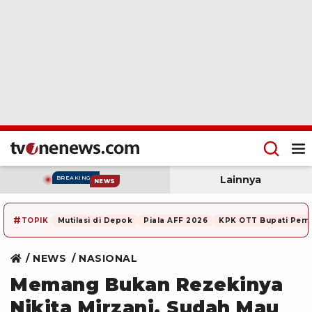
Lainnya
BREAKING
NEWS
#
TOPIK
Mutilasi di Depok
Piala AFF 2026
KPK OTT Bupati Pem
NEWS
NASIONAL
Memang Bukan Rezekinya
Nikita Mirzani, Sudah Mau