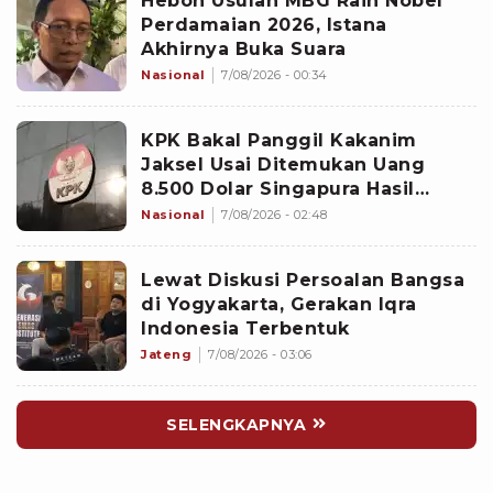
Heboh Usulan MBG Raih Nobel
Perdamaian 2026, Istana
Akhirnya Buka Suara
Nasional
7/08/2026 - 00:34
KPK Bakal Panggil Kakanim
Jaksel Usai Ditemukan Uang
8.500 Dolar Singapura Hasil
Penggeledahan
Nasional
7/08/2026 - 02:48
Lewat Diskusi Persoalan Bangsa
di Yogyakarta, Gerakan Iqra
Indonesia Terbentuk
Jateng
7/08/2026 - 03:06
SELENGKAPNYA