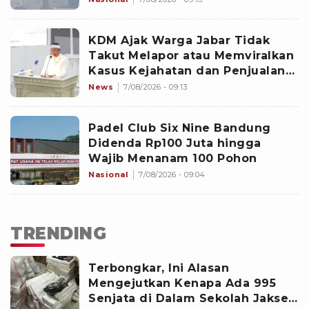
KDM Ajak Warga Jabar Tidak
Takut Melapor atau Memviralkan
Kasus Kejahatan dan Penjualan
Tramadol
News
7/08/2026 - 09:13
Padel Club Six Nine Bandung
Didenda Rp100 Juta hingga
Wajib Menanam 100 Pohon
Nasional
7/08/2026 - 09:04
TRENDING
Terbongkar, Ini Alasan
Mengejutkan Kenapa Ada 995
Senjata di Dalam Sekolah Jaksel