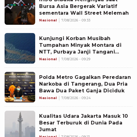
Bursa Asia Bergerak Variatif
sementara Wall Street Melemah
Nasional
7/08/2026 - 09:33
Kunjungi Korban Musibah
Tumpahan Minyak Montara di
NTT, Purbaya Janji Tangani
Dampak Sosial-Ekonomi
Nasional
7/08/2026 - 09:29
Polda Metro Gagalkan Peredaran
Narkoba di Tangerang, Dua Pria
Bawa Dua Paket Ganja Diciduk
Nasional
7/08/2026 - 09:24
Kualitas Udara Jakarta Masuk 10
Besar Terburuk di Dunia Pada
Jumat
Nasional
7/08/2026 - 09:13