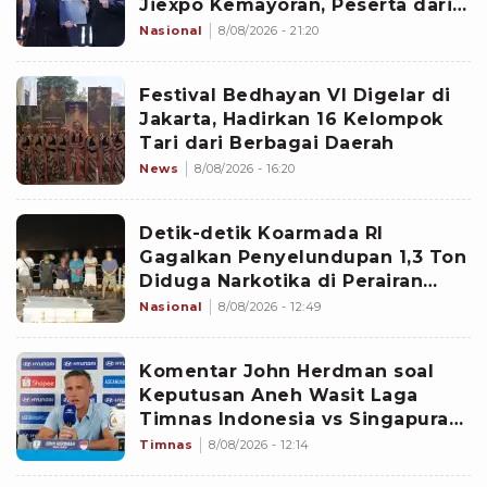
Jiexpo Kemayoran, Peserta dari
4 Negara Adu Karya PMU
Nasional
8/08/2026 - 21:20
Festival Bedhayan VI Digelar di
Jakarta, Hadirkan 16 Kelompok
Tari dari Berbagai Daerah
News
8/08/2026 - 16:20
Detik-detik Koarmada RI
Gagalkan Penyelundupan 1,3 Ton
Diduga Narkotika di Perairan
Bintan
Nasional
8/08/2026 - 12:49
Komentar John Herdman soal
Keputusan Aneh Wasit Laga
Timnas Indonesia vs Singapura
di Piala AFF 2026: Percuma
Timnas
8/08/2026 - 12:14
Bahas Itu