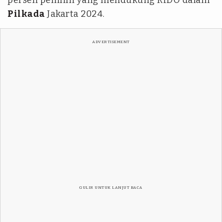
persen pemilih yang mendukung RIDO dalam
Pilkada
Jakarta 2024.
ADVERTISEMENT
GULIR UNTUK LANJUT BACA