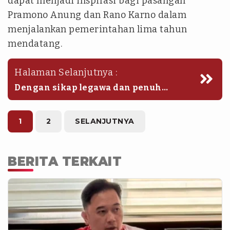
dapat menjadi inspirasi bagi pasangan
Pramono Anung dan Rano Karno dalam
menjalankan pemerintahan lima tahun
mendatang.
Halaman Selanjutnya :
Dengan sikap legawa dan penuh
apresiasi, Ridwan Kamil kembali
menunjukkan komitmennya terhadap
demokrasi yang damai dan
1
2
SELANJUTNYA
bermartabat, meski harus menerima
hasil Pilkada Jakarta yang tidak sesuai
harapan. (agr/iwh)
BERITA TERKAIT