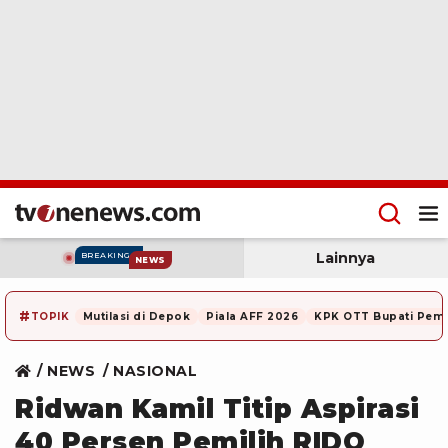
Lainnya
BREAKING
NEWS
#
TOPIK
Mutilasi di Depok
Piala AFF 2026
KPK OTT Bupati Pem
NEWS
NASIONAL
Ridwan Kamil Titip Aspirasi
40 Persen Pemilih RIDO