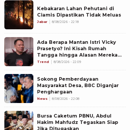
Kebakaran Lahan Pehutani di
Ciamis Dipastikan Tidak Meluas
Jabar
8/08/2026 - 22:18
Ada Berapa Mantan Istri Vicky
Prasetyo? Ini Kisah Rumah
Tangga hingga Alasan Mereka
Berpisah
Trend
8/08/2026 - 22:09
Sokong Pemberdayaan
Masyarakat Desa, B8C Diganjar
Penghargaan
News
8/08/2026 - 22:08
Bursa Caketum PBNU, Abdul
Hakim Mahfudz Tegaskan Siap
Jika Ditugaskan