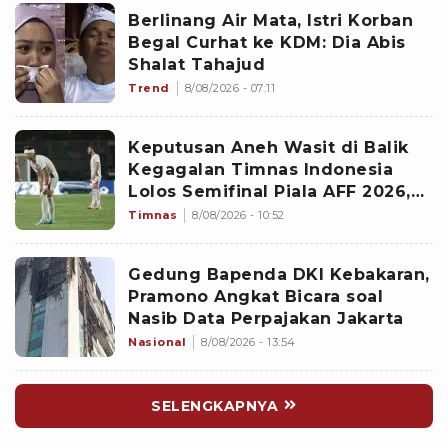
Berlinang Air Mata, Istri Korban
Begal Curhat ke KDM: Dia Abis
Shalat Tahajud
Trend
8/08/2026 - 07:11
Keputusan Aneh Wasit di Balik
Kegagalan Timnas Indonesia
Lolos Semifinal Piala AFF 2026,
Untungkan Singapura dan
Timnas
8/08/2026 - 10:52
Rugikan Garuda
Gedung Bapenda DKI Kebakaran,
Pramono Angkat Bicara soal
Nasib Data Perpajakan Jakarta
Nasional
8/08/2026 - 13:54
SELENGKAPNYA