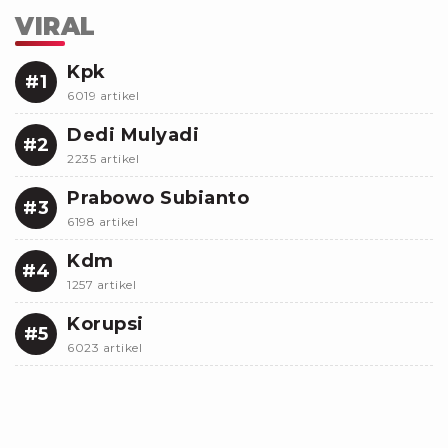
VIRAL
Kpk
#1
6019 artikel
Dedi Mulyadi
#2
2235 artikel
Prabowo Subianto
#3
6198 artikel
Kdm
#4
1257 artikel
Korupsi
#5
6023 artikel