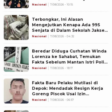
Nasional
7/08/2026 - 10:15
Terbongkar, Ini Alasan
Mengejutkan Kenapa Ada 995
Senjata di Dalam Sekolah Jaksel
Sejak 2020
Nasional
7/08/2026 - 04:32
Beredar Diduga Curhatan Winda
Lorenza ke Sahabat, Temukan
Fakta Sebelum Mantan Istri Polisi
di Medan Tewas
Nasional
7/08/2026 - 18:17
Fakta Baru Pelaku Mutilasi di
Depok: Mendadak Resign Kerja
Goreng Piscok Usai Izin
Interview di Mal
Nasional
7/08/2026 - 06:57