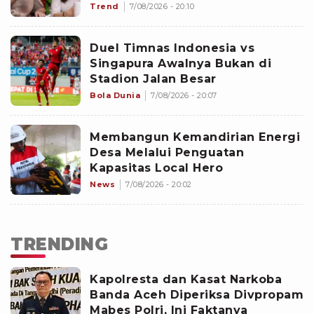
Selesai
Trend
7/08/2026 - 20:10
Duel Timnas Indonesia vs
Singapura Awalnya Bukan di
Stadion Jalan Besar
Bola Dunia
7/08/2026 - 20:07
Membangun Kemandirian Energi
Desa Melalui Penguatan
Kapasitas Local Hero
News
7/08/2026 - 20:02
TRENDING
Kapolresta dan Kasat Narkoba
Banda Aceh Diperiksa Divpropam
Mabes Polri, Ini Faktanya