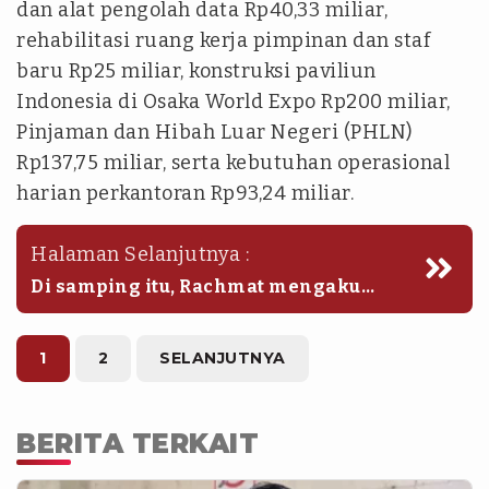
dan alat pengolah data Rp40,33 miliar,
rehabilitasi ruang kerja pimpinan dan staf
baru Rp25 miliar, konstruksi paviliun
Indonesia di Osaka World Expo Rp200 miliar,
Pinjaman dan Hibah Luar Negeri (PHLN)
Rp137,75 miliar, serta kebutuhan operasional
harian perkantoran Rp93,24 miliar.
Halaman Selanjutnya :
Di samping itu, Rachmat mengaku
pihaknya membutuhkan tambahan
anggaran pembiayaan Prioritas
Nasional (PN) dalam APBN TA 2025
1
2
SELANJUTNYA
sebesar Rp152,1 miliar dan kegiatan
operasional sebesar Rp324 miliar.
BERITA TERKAIT