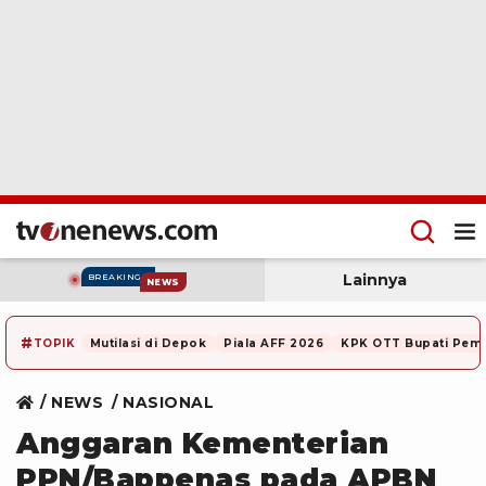
Lainnya
BREAKING
NEWS
#
TOPIK
Mutilasi di Depok
Piala AFF 2026
KPK OTT Bupati Pem
NEWS
NASIONAL
Anggaran Kementerian
PPN/Bappenas pada APBN