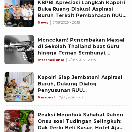
KBPBI Apresiasi Langkah Kapolri
Buka Ruang Diskusi Aspirasi
Buruh Terkait Pembahasan RUU
Ketenagakerjaan
News
7/08/2026 - 20:18
Mencekam! Penembakan Massal
di Sekolah Thailand buat Guru
hingga Teman Sembunyi,
Identitas Pelaku ABG 14 Tahun
Internasional
7/08/2026 - 20:15
Kapolri Siap Jembatani Aspirasi
Buruh, Dukung Dialog
Penyusunan RUU
Ketenagakerjaan dengan DPR
Nasional
7/08/2026 - 20:13
Reaksi Menohok Sahabat Ruben
Onsu soal Tudingan Selingkuh:
Gak Perlu Beli Kasur, Hotel Aja