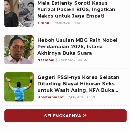
Maia Estianty Soroti Kasus
Yurizal Pasien BPJS, Ingatkan
Nakes untuk Jaga Empati
Trend
7/08/2026 - 11:10
Heboh Usulan MBG Raih Nobel
Perdamaian 2026, Istana
Akhirnya Buka Suara
Nasional
7/08/2026 - 00:34
Geger! PSSI-nya Korea Selatan
Dituding Biayai Hiburan Seks
untuk Wasit Asing, KFA Buka
Suara
Bolatainment
7/08/2026 - 02:21
SELENGKAPNYA