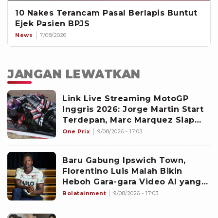
10 Nakes Terancam Pasal Berlapis Buntut
Ejek Pasien BPJS
News
7/08/2026
JANGAN LEWATKAN
Link Live Streaming MotoGP
Inggris 2026: Jorge Martin Start
Terdepan, Marc Marquez Siap
Bangkit di Silverstone
One Prix
9/08/2026 - 17:03
Baru Gabung Ipswich Town,
Florentino Luis Malah Bikin
Heboh Gara-gara Video AI yang
Bikin Netizen Geleng-geleng
Bolatainment
9/08/2026 - 17:03
Kepala