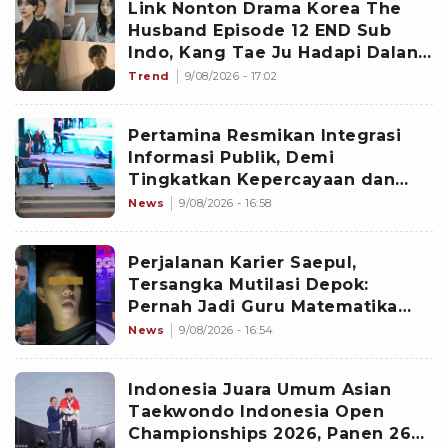
Link Nonton Drama Korea The
Husband Episode 12 END Sub
Indo, Kang Tae Ju Hadapi Dalang
Utama
Trend
9/08/2026 - 17:02
Pertamina Resmikan Integrasi
Informasi Publik, Demi
Tingkatkan Kepercayaan dan
Pacu Kualitas Layanan
News
9/08/2026 - 16:58
Perjalanan Karier Saepul,
Tersangka Mutilasi Depok:
Pernah Jadi Guru Matematika
hingga Tampil di TV
News
9/08/2026 - 16:54
Indonesia Juara Umum Asian
Taekwondo Indonesia Open
Championships 2026, Panen 26