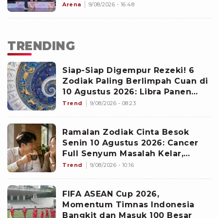
Medali Usai Kalahkan 35 Negara
Arena
9/08/2026 - 16:48
TRENDING
Siap-Siap Digempur Rezeki! 6
Zodiak Paling Berlimpah Cuan di
10 Agustus 2026: Libra Panen
Proyek Emas
Trend
9/08/2026 - 08:23
Ramalan Zodiak Cinta Besok
Senin 10 Agustus 2026: Cancer
Full Senyum Masalah Kelar,
Scorpio Awas Terprovokasi
Trend
9/08/2026 - 10:16
Kabar Burung di Awal Pekan
FIFA ASEAN Cup 2026,
Momentum Timnas Indonesia
Bangkit dan Masuk 100 Besar