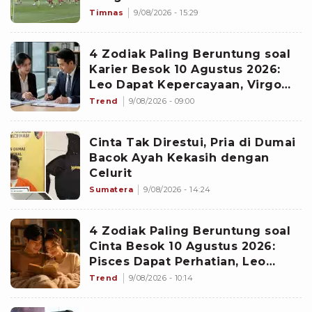
Timnas
9/08/2026 - 15:29
4 Zodiak Paling Beruntung soal
Karier Besok 10 Agustus 2026:
Leo Dapat Kepercayaan, Virgo
Makin Diperhitungkan
Trend
9/08/2026 - 09:00
Cinta Tak Direstui, Pria di Dumai
Bacok Ayah Kekasih dengan
Celurit
Sumatera
9/08/2026 - 14:24
4 Zodiak Paling Beruntung soal
Cinta Besok 10 Agustus 2026:
Pisces Dapat Perhatian, Leo
Makin Dekat dengan Si Dia
Trend
9/08/2026 - 10:14