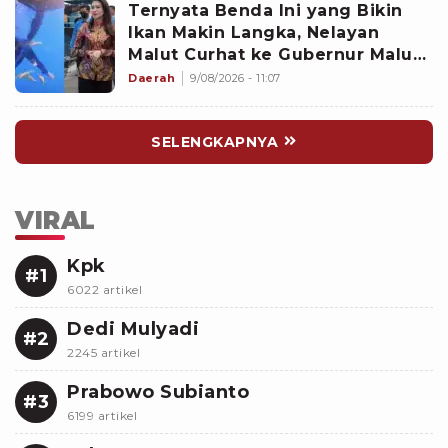
Ternyata Benda Ini yang Bikin
Ikan Makin Langka, Nelayan
Malut Curhat ke Gubernur Malut
Sherly Tjoanda soal Rumpon
Daerah
9/08/2026 - 11:07
Ilegal
SELENGKAPNYA
VIRAL
Kpk
#1
6022 artikel
Dedi Mulyadi
#2
2245 artikel
Prabowo Subianto
#3
6199 artikel