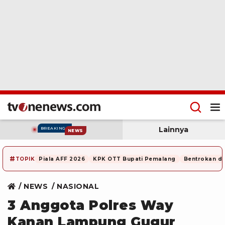
Lainnya
BREAKING
NEWS
#
TOPIK
Piala AFF 2026
KPK OTT Bupati Pemalang
Bentrokan di
NEWS
NASIONAL
3 Anggota Polres Way
Kanan Lampung Gugur