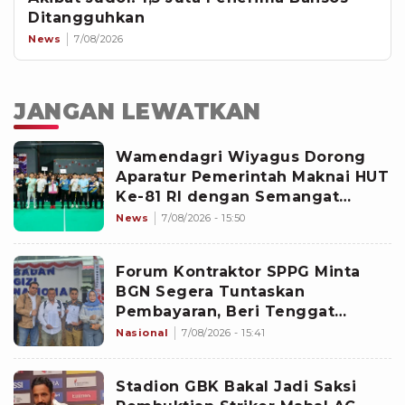
Ditangguhkan
News
7/08/2026
JANGAN LEWATKAN
Wamendagri Wiyagus Dorong
Aparatur Pemerintah Maknai HUT
Ke-81 RI dengan Semangat
Juang dan Sportivitas
News
7/08/2026 - 15:50
Forum Kontraktor SPPG Minta
BGN Segera Tuntaskan
Pembayaran, Beri Tenggat
hingga Agustus
Nasional
7/08/2026 - 15:41
Stadion GBK Bakal Jadi Saksi