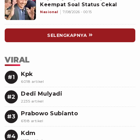
Keempat Soal Status Cekal
Nasional
7/08/2026 - 00:15
SELENGKAPNYA
VIRAL
Kpk
#1
6018 artikel
Dedi Mulyadi
#2
2235 artikel
Prabowo Subianto
#3
6198 artikel
Kdm
#4