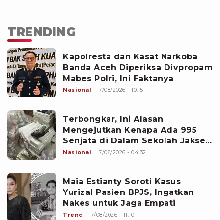
TRENDING
Kapolresta dan Kasat Narkoba
Banda Aceh Diperiksa Divpropam
Mabes Polri, Ini Faktanya
Nasional
7/08/2026 - 10:15
Terbongkar, Ini Alasan
Mengejutkan Kenapa Ada 995
Senjata di Dalam Sekolah Jaksel
Sejak 2020
Nasional
7/08/2026 - 04:32
Maia Estianty Soroti Kasus
Yurizal Pasien BPJS, Ingatkan
Nakes untuk Jaga Empati
Trend
7/08/2026 - 11:10