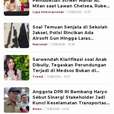
Pembuktian Striker Mahal AC
Milan saat Lawan Chelsea, Ruben
Amorim Janjikan Goncalo Ramos
Liga Internasional
7/08/2026 - 15:37
Main
Soal Temuan Senjata di Sekolah
Jaksel, Polisi Rincikan Ada
Airsoft Gun Hingga Laras
Panjang
Nasional
7/08/2026 - 15:35
Sarwendah Klarifikasi soal Anak
Dibully, Tegaskan Perundungan
Terjadi di Medsos Bukan di
Sekolah
Trend
7/08/2026 - 15:27
Anggota DPR RI Bambang Haryo
Sebut Sinergi Stakeholder Jadi
Kunci Keselamatan Transportasi
Laut
News
7/08/2026 - 15:05