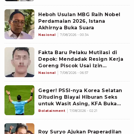
Heboh Usulan MBG Raih Nobel
Perdamaian 2026, Istana
Akhirnya Buka Suara
Nasional
7/08/2026 - 00:34
Fakta Baru Pelaku Mutilasi di
Depok: Mendadak Resign Kerja
Goreng Piscok Usai Izin
Interview di Mal
Nasional
7/08/2026 - 06:57
Geger! PSSI-nya Korea Selatan
Dituding Biayai Hiburan Seks
untuk Wasit Asing, KFA Buka
Suara
Bolatainment
7/08/2026 - 02:21
Roy Suryo Ajukan Praperadilan