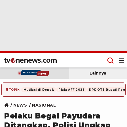
Lainnya
BREAKING
NEWS
#
TOPIK
Mutilasi di Depok
Piala AFF 2026
KPK OTT Bupati Pem
NEWS
NASIONAL
Pelaku Begal Payudara
Ditangkap, Polisi Ungkap