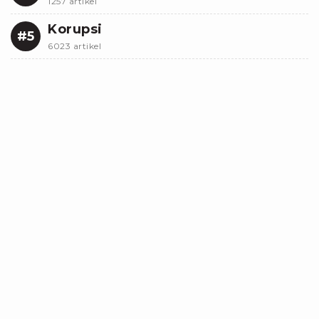
1257 artikel
Korupsi
#5
6023 artikel