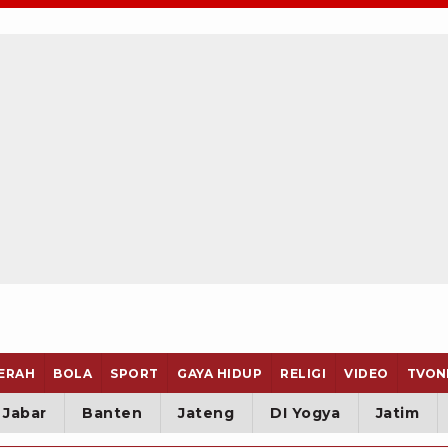
ERAH
BOLA
SPORT
GAYA HIDUP
RELIGI
VIDEO
TVON
Jabar
Banten
Jateng
DI Yogya
Jatim