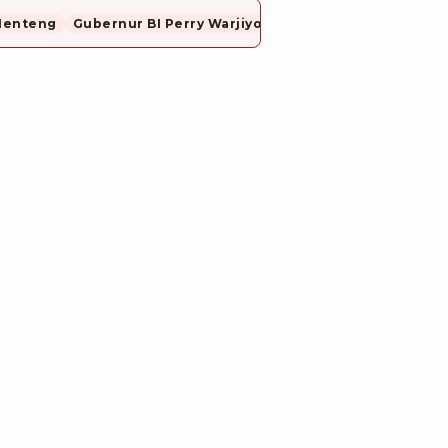
Menteng
Gubernur BI Perry Warjiyo Mundur