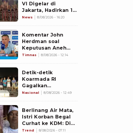
VI Digelar di
Jakarta, Hadirkan 16
Kelompok Tari dari
News
8/08/2026 - 16:20
Berbagai Daerah
Komentar John
Herdman soal
Keputusan Aneh
Wasit Laga Timnas
Timnas
8/08/2026 - 12:14
Indonesia vs
Singapura di Piala
Detik-detik
AFF 2026: Percuma
Koarmada RI
Bahas Itu
Gagalkan
Penyelundupan 1,3
Nasional
8/08/2026 - 12:49
Ton Diduga
Narkotika di
Berlinang Air Mata,
Perairan Bintan
Istri Korban Begal
Curhat ke KDM: Dia
Abis Shalat Tahajud
Trend
8/08/2026 - 07:11