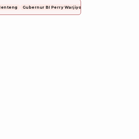
Menteng
Gubernur BI Perry Warjiyo Mundur