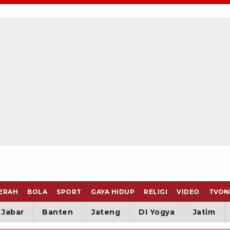
ERAH
BOLA
SPORT
GAYA HIDUP
RELIGI
VIDEO
TVON
Jabar
Banten
Jateng
DI Yogya
Jatim