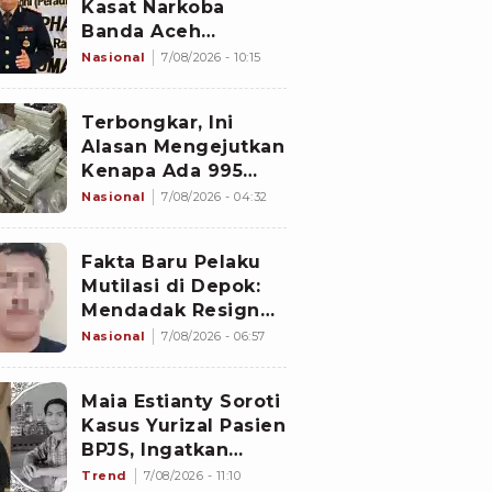
Kasat Narkoba
Banda Aceh
Diperiksa
Nasional
7/08/2026 - 10:15
Divpropam Mabes
Polri, Ini Faktanya
Terbongkar, Ini
Alasan Mengejutkan
Kenapa Ada 995
Senjata di Dalam
Nasional
7/08/2026 - 04:32
Sekolah Jaksel
Sejak 2020
Fakta Baru Pelaku
Mutilasi di Depok:
Mendadak Resign
Kerja Goreng Piscok
Nasional
7/08/2026 - 06:57
Usai Izin Interview
di Mal
Maia Estianty Soroti
Kasus Yurizal Pasien
BPJS, Ingatkan
Nakes untuk Jaga
Trend
7/08/2026 - 11:10