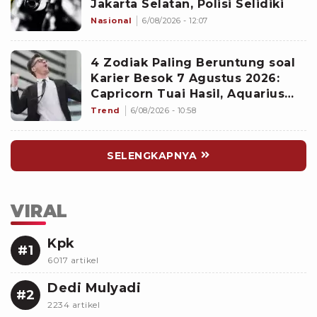
Jakarta Selatan, Polisi Selidiki
Nasional
6/08/2026 - 12:07
4 Zodiak Paling Beruntung soal
Karier Besok 7 Agustus 2026:
Capricorn Tuai Hasil, Aquarius
Mencuri Perhatian Atasan
Trend
6/08/2026 - 10:58
SELENGKAPNYA
VIRAL
Kpk
#1
6017 artikel
Dedi Mulyadi
#2
2234 artikel