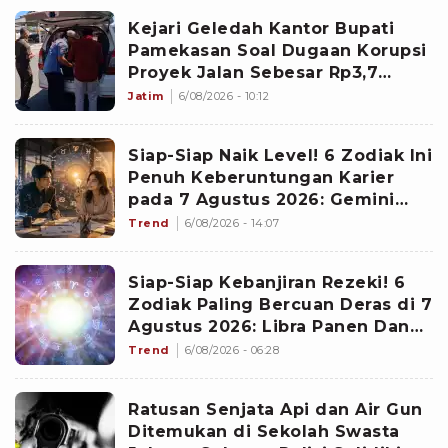
Kejari Geledah Kantor Bupati
Pamekasan Soal Dugaan Korupsi
Proyek Jalan Sebesar Rp3,7
Milliar
Jatim
6/08/2026 - 10:12
Siap-Siap Naik Level! 6 Zodiak Ini
Penuh Keberuntungan Karier
pada 7 Agustus 2026: Gemini
Punya Senjata Utama
Trend
6/08/2026 - 14:07
Siap-Siap Kebanjiran Rezeki! 6
Zodiak Paling Bercuan Deras di 7
Agustus 2026: Libra Panen Dana
Ekstra
Trend
6/08/2026 - 06:28
Ratusan Senjata Api dan Air Gun
Ditemukan di Sekolah Swasta