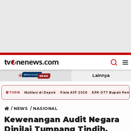
Lainnya
BREAKING
NEWS
#
TOPIK
Mutilasi di Depok
Piala AFF 2026
KPK OTT Bupati Pem
NEWS
NASIONAL
Kewenangan Audit Negara
Dinilai Tumpang Tindih,