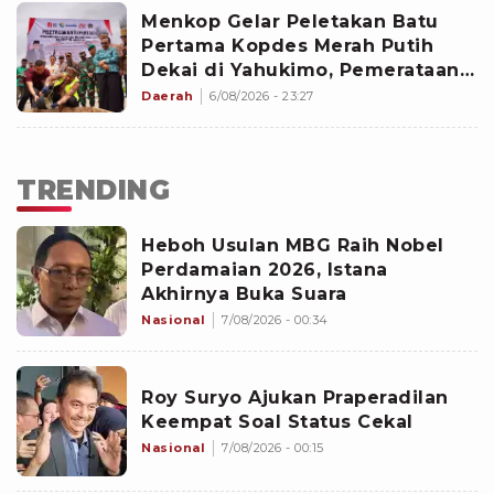
Menkop Gelar Peletakan Batu
Pertama Kopdes Merah Putih
Dekai di Yahukimo, Pemerataan
Ekonomi di Papua Diperkuat
Daerah
6/08/2026 - 23:27
TRENDING
Heboh Usulan MBG Raih Nobel
Perdamaian 2026, Istana
Akhirnya Buka Suara
Nasional
7/08/2026 - 00:34
Roy Suryo Ajukan Praperadilan
Keempat Soal Status Cekal
Nasional
7/08/2026 - 00:15