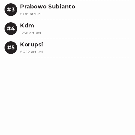
Prabowo Subianto
#3
6198 artikel
Kdm
#4
1256 artikel
Korupsi
#5
6022 artikel