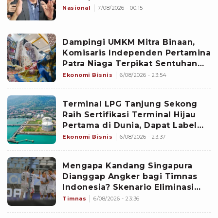
Nasional
7/08/2026 - 00:15
Dampingi UMKM Mitra Binaan,
Komisaris Independen Pertamina
Patra Niaga Terpikat Sentuhan
Cerita di Balik setiap Karya
Ekonomi Bisnis
6/08/2026 - 23:54
Terminal LPG Tanjung Sekong
Raih Sertifikasi Terminal Hijau
Pertama di Dunia, Dapat Label
Bintang 2
Ekonomi Bisnis
6/08/2026 - 23:37
Mengapa Kandang Singapura
Dianggap Angker bagi Timnas
Indonesia? Skenario Eliminasi
Gila Bisa Terulang
Timnas
6/08/2026 - 23:36