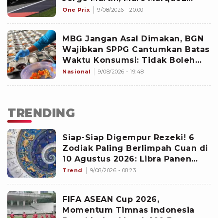
Gagal Podium
One Prix
9/08/2026 - 20:00
MBG Jangan Asal Dimakan, BGN
Wajibkan SPPG Cantumkan Batas
Waktu Konsumsi: Tidak Boleh
Melebihi Batas Jam
Nasional
9/08/2026 - 19:48
TRENDING
Siap-Siap Digempur Rezeki! 6
Zodiak Paling Berlimpah Cuan di
10 Agustus 2026: Libra Panen
Proyek Emas
Trend
9/08/2026 - 08:23
FIFA ASEAN Cup 2026,
Momentum Timnas Indonesia