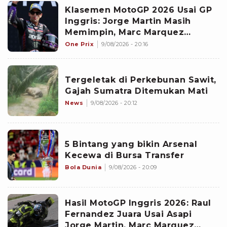
Klasemen MotoGP 2026 Usai GP
Inggris: Jorge Martin Masih
Memimpin, Marc Marquez
Terlempar dari 3 Besar
One Prix
9/08/2026 - 20:16
Tergeletak di Perkebunan Sawit,
Gajah Sumatra Ditemukan Mati
News
9/08/2026 - 20:12
5 Bintang yang bikin Arsenal
Kecewa di Bursa Transfer
Bola Dunia
9/08/2026 - 20:09
Hasil MotoGP Inggris 2026: Raul
Fernandez Juara Usai Asapi
Jorge Martin, Marc Marquez