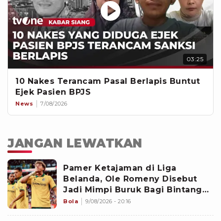
03:25
10 Nakes Terancam Pasal Berlapis Buntut
Ejek Pasien BPJS
News
7/08/2026
JANGAN LEWATKAN
Pamer Ketajaman di Liga
Belanda, Ole Romeny Disebut
Jadi Mimpi Buruk Bagi Bintang
PSV
Bola
9/08/2026 - 20:16