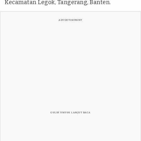
Kecamatan Legok, Tangerang, Banten.
ADVERTISEMENT
GULIR UNTUK LANJUT BACA