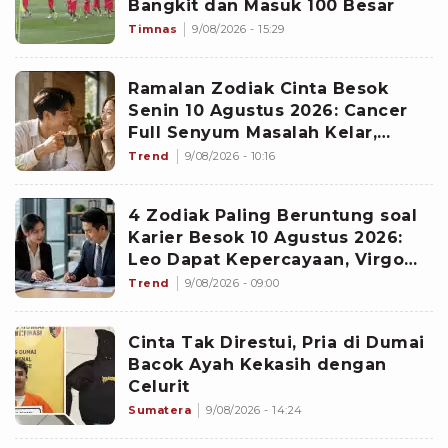
Bangkit dan Masuk 100 Besar
Timnas
9/08/2026 - 15:29
Ramalan Zodiak Cinta Besok
Senin 10 Agustus 2026: Cancer
Full Senyum Masalah Kelar,
Scorpio Awas Terprovokasi
Trend
9/08/2026 - 10:16
Kabar Burung di Awal Pekan
4 Zodiak Paling Beruntung soal
Karier Besok 10 Agustus 2026:
Leo Dapat Kepercayaan, Virgo
Makin Diperhitungkan
Trend
9/08/2026 - 09:00
Cinta Tak Direstui, Pria di Dumai
Bacok Ayah Kekasih dengan
Celurit
Sumatera
9/08/2026 - 14:24