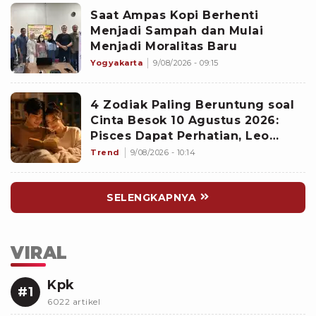
Saat Ampas Kopi Berhenti
Menjadi Sampah dan Mulai
Menjadi Moralitas Baru
Yogyakarta
9/08/2026 - 09:15
4 Zodiak Paling Beruntung soal
Cinta Besok 10 Agustus 2026:
Pisces Dapat Perhatian, Leo
Makin Dekat dengan Si Dia
Trend
9/08/2026 - 10:14
SELENGKAPNYA
VIRAL
Kpk
#1
6022 artikel