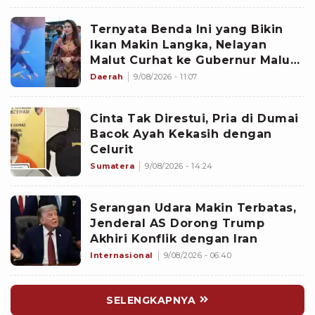
Ternyata Benda Ini yang Bikin
Ikan Makin Langka, Nelayan
Malut Curhat ke Gubernur Malut
Sherly Tjoanda soal Rumpon
Daerah
9/08/2026 - 11:07
Ilegal
Cinta Tak Direstui, Pria di Dumai
Bacok Ayah Kekasih dengan
Celurit
Sumatera
9/08/2026 - 14:24
Serangan Udara Makin Terbatas,
Jenderal AS Dorong Trump
Akhiri Konflik dengan Iran
Internasional
9/08/2026 - 06:40
SELENGKAPNYA