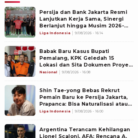
‎Persija dan Bank Jakarta Resmi
Lanjutkan Kerja Sama, Sinergi
Berlanjut hingga Musim 2026-
2027
Liga Indonesia
9/08/2026 - 16:14
Babak Baru Kasus Bupati
Pemalang, KPK Geledah 15
Lokasi dan Sita Dokumen Proyek
PUPR hingga CCTV Hotel
Nasional
9/08/2026 - 16:08
‎Shin Tae-yong Bebas Rekrut
Pemain Baru ke Persija Jakarta,
Prapanca: Bisa Naturalisasi atau
Asing
Liga Indonesia
9/08/2026 - 16:00
Argentina Terancam Kehilangan
Lionel Scaloni, AFA: Rencana A,