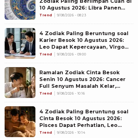
Zodiak Paling Berlimpah Cuan di
10 Agustus 2026: Libra Panen
Proyek Emas
Trend
9/08/2026 - 08:23
4 Zodiak Paling Beruntung soal
Karier Besok 10 Agustus 2026:
Leo Dapat Kepercayaan, Virgo
Makin Diperhitungkan
Trend
9/08/2026 - 09:00
Ramalan Zodiak Cinta Besok
Senin 10 Agustus 2026: Cancer
Full Senyum Masalah Kelar,
Scorpio Awas Terprovokasi
Trend
9/08/2026 - 10:16
Kabar Burung di Awal Pekan
4 Zodiak Paling Beruntung soal
Cinta Besok 10 Agustus 2026:
Pisces Dapat Perhatian, Leo
Makin Dekat dengan Si Dia
Trend
9/08/2026 - 10:14