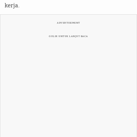
kerja.
ADVERTISEMENT
GULIR UNTUK LANJUT BACA