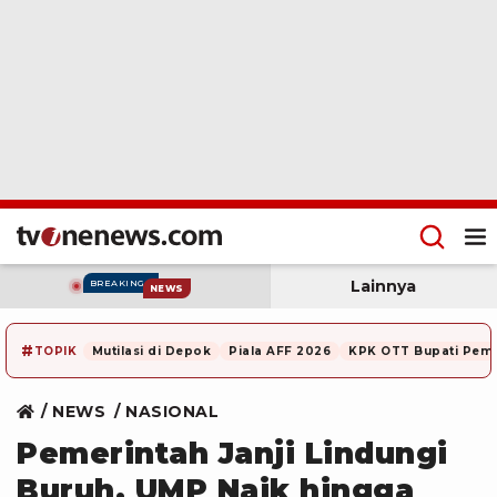
Lainnya
BREAKING
NEWS
#
TOPIK
Mutilasi di Depok
Piala AFF 2026
KPK OTT Bupati Pem
NEWS
NASIONAL
Pemerintah Janji Lindungi
Buruh, UMP Naik hingga