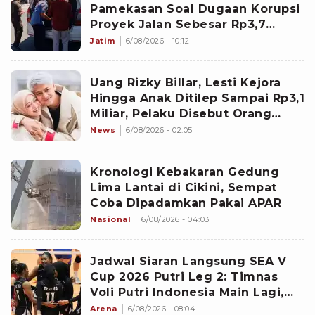
Pamekasan Soal Dugaan Korupsi
Proyek Jalan Sebesar Rp3,7
Milliar
Jatim
6/08/2026 - 10:12
Uang Rizky Billar, Lesti Kejora
Hingga Anak Ditilep Sampai Rp3,1
Miliar, Pelaku Disebut Orang
Terdekat
News
6/08/2026 - 02:05
Kronologi Kebakaran Gedung
Lima Lantai di Cikini, Sempat
Coba Dipadamkan Pakai APAR
Nasional
6/08/2026 - 04:03
Jadwal Siaran Langsung SEA V
Cup 2026 Putri Leg 2: Timnas
Voli Putri Indonesia Main Lagi,
Langsung Hadapi Vietnam
Arena
6/08/2026 - 08:04