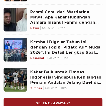
Resmi Cerai dari Wardatina
Mawa, Apa Kabar Hubungan
Asmara Insanul Fahmi dengan
Inara Rusli?
News
6/08/2026 - 02:43
Kembali Digelar Tahun Ini
dengan Topik “Pidato AHY Muda
2026”, Ini Detail Lengkap Soal
Lomba Rakyat
Nasional
6/08/2026 - 12:38
Kabar Baik untuk Timnas
Indonesia! Singapura Kehilangan
Pemain Andalan Jelang Duel di
Piala AFF 2026
Timnas
6/08/2026 - 10:22
SELENGKAPNYA