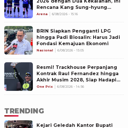
2026 dengan Dua Kekalahan, Ini
Rencana Kang Sung-hyung
untuk Skuad Hyundai Hillstate
Arena
6/08/2026 - 15:16
BRIN Siapkan Pengganti LPG
hingga Padi Biosalin: Harus Jadi
Fondasi Kemajuan Ekonomi
Nasional
6/08/2026 - 15:05
Resmi! Trackhouse Perpanjang
Kontrak Raul Fernandez hingga
Akhir Musim 2028, Siap Hadapi
Era Baru MotoGP 2027
One Prix
6/08/2026 - 14:56
TRENDING
Kejari Geledah Kantor Bupati