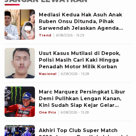
Mediasi Kedua Hak Asuh Anak
Ruben Onsu Ditunda, Pihak
Sarwendah Jelaskan Agenda
yang Seharusnya Dibahas
Trend
6/08/2026 - 15:29
Usut Kasus Mutilasi di Depok,
Polisi Masih Cari Kaki Hingga
Penadah Motor Milik Korban
Nasional
6/08/2026 - 15:28
Marc Marquez Persingkat Libur
Demi Pulihkan Lengan Kanan,
Kini Sudah Siap Kejar Gelar
MotoGP 2026 di Paruh Kedua
One Prix
6/08/2026 - 15:28
Akhiri Top Club Super Match