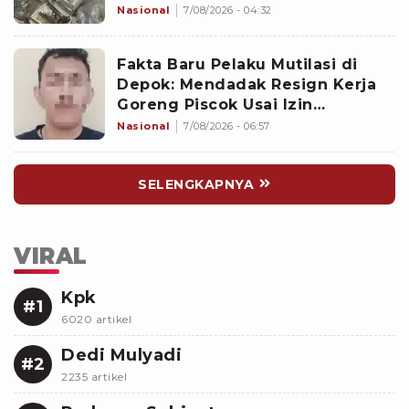
Sejak 2020
Nasional
7/08/2026 - 04:32
Fakta Baru Pelaku Mutilasi di
Depok: Mendadak Resign Kerja
Goreng Piscok Usai Izin
Interview di Mal
Nasional
7/08/2026 - 06:57
SELENGKAPNYA
VIRAL
Kpk
#1
6020 artikel
Dedi Mulyadi
#2
2235 artikel