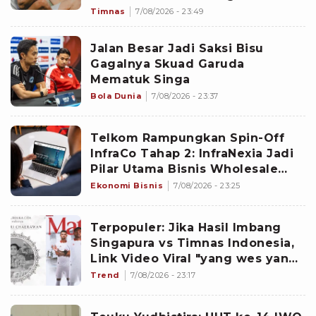
Singapura?
Timnas
7/08/2026 - 23:49
Jalan Besar Jadi Saksi Bisu
Gagalnya Skuad Garuda
Mematuk Singa
Bola Dunia
7/08/2026 - 23:37
Telkom Rampungkan Spin-Off
InfraCo Tahap 2: InfraNexia Jadi
Pilar Utama Bisnis Wholesale
Connectivity
Ekonomi Bisnis
7/08/2026 - 23:25
Terpopuler: Jika Hasil Imbang
Singapura vs Timnas Indonesia,
Link Video Viral "yang wes yang",
hingga Dokter dan Nakes
Trend
7/08/2026 - 23:17
Penghujat Yurizal