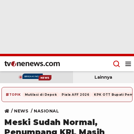
Lainnya
BREAKING
NEWS
#
TOPIK
Mutilasi di Depok
Piala AFF 2026
KPK OTT Bupati Pem
NEWS
NASIONAL
Meski Sudah Normal,
Penumpang KRL Masih