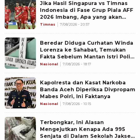
Jika Hasil Singapura vs Timnas
Indonesia di Fase Grup Piala AFF
2026 Imbang, Apa yang akan
Terjadi?
Timnas
7/08/2026 - 20:57
Beredar Diduga Curhatan Winda
Lorenza ke Sahabat, Temukan
Fakta Sebelum Mantan Istri Polisi
di Medan Tewas
Nasional
7/08/2026 - 18:17
Kapolresta dan Kasat Narkoba
Banda Aceh Diperiksa Divpropam
Mabes Polri, Ini Faktanya
Nasional
7/08/2026 - 10:15
Terbongkar, Ini Alasan
Mengejutkan Kenapa Ada 995
Senjata di Dalam Sekolah Jaksel