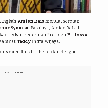
n Rais Official
Tingkah
Amien Rais
menuai sorotan
znur Syamsu
. Pasalnya, Amien Rais di
an terkait kedekatan Presiden
Prabowo
 Kabinet
Teddy
Indra Wijaya.
n Amien Rais tak berkaitan dengan
ADVERTISEMENT