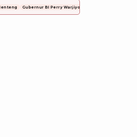
Menteng
Gubernur BI Perry Warjiyo Mundur