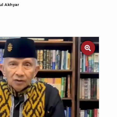
l Akhyar
