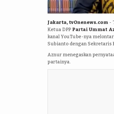
Tangkapan Layar/YouTube Amie
Jakarta, tvOnenews.com
- 
Ketua DPP
Partai Ummat
A
kanal YouTube-nya melontark
Subianto dengan Sekretaris
Aznur menegaskan pernyataa
partainya.