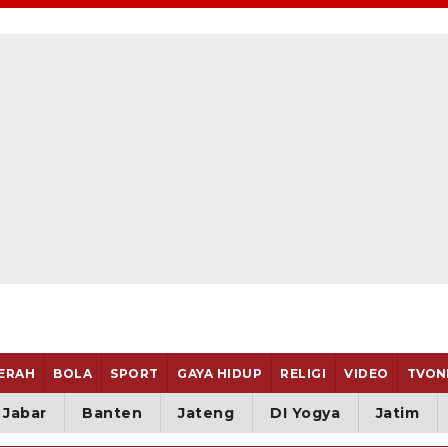
ERAH
BOLA
SPORT
GAYA HIDUP
RELIGI
VIDEO
TVON
Jabar
Banten
Jateng
DI Yogya
Jatim