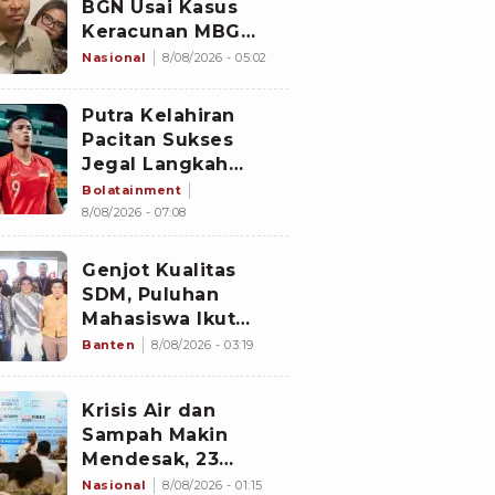
BGN Usai Kasus
Keracunan MBG
Kembali Terjadi
Nasional
8/08/2026 - 05:02
Putra Kelahiran
Pacitan Sukses
Jegal Langkah
Timnas Indonesia
Bolatainment
ke Semifinal Piala
8/08/2026 - 07:08
AFF 2026
Genjot Kualitas
SDM, Puluhan
Mahasiswa Ikut
Program di
Banten
8/08/2026 - 03:19
Switzerland
Krisis Air dan
Sampah Makin
Mendesak, 23
Negara Berkumpul
Nasional
8/08/2026 - 01:15