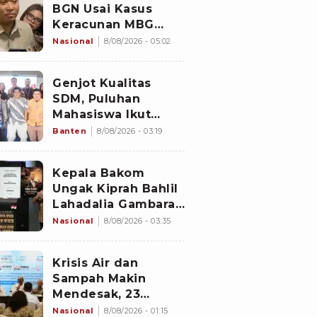
BGN Usai Kasus
Keracunan MBG
Kembali Terjadi
Nasional
8/08/2026 - 05:02
Genjot Kualitas
SDM, Puluhan
Mahasiswa Ikut
Program di
Banten
8/08/2026 - 03:19
Switzerland
Kepala Bakom
Ungak Kiprah Bahlil
Lahadalia Gambaran
'Indonesia Dream'
Nasional
8/08/2026 - 03:35
Krisis Air dan
Sampah Makin
Mendesak, 23
Negara Berkumpul
Nasional
8/08/2026 - 01:15