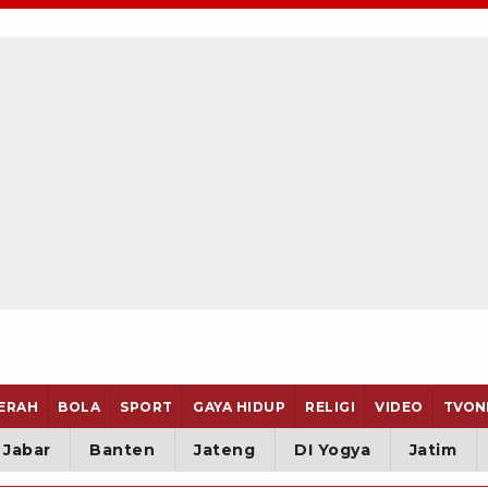
ERAH
BOLA
SPORT
GAYA HIDUP
RELIGI
VIDEO
TVON
Jabar
Banten
Jateng
DI Yogya
Jatim