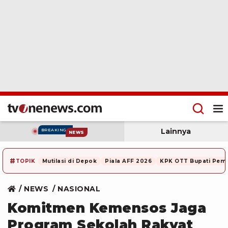
Lainnya
BREAKING
NEWS
#
TOPIK
Mutilasi di Depok
Piala AFF 2026
KPK OTT Bupati Pem
NEWS
NASIONAL
Komitmen Kemensos Jaga
Program Sekolah Rakyat