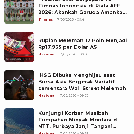
Timnas Indonesia di Piala AFF
2026: Akankah Garuda Amankan
Tiket Semifinal?
Timnas
7/08/2026 - 09:44
Rupiah Melemah 12 Poin Menjadi
Rp17.935 per Dolar AS
Nasional
7/08/2026 - 09:36
IHSG Dibuka Menghijau saat
Bursa Asia Bergerak Variatif
sementara Wall Street Melemah
Nasional
7/08/2026 - 09:33
Kunjungi Korban Musibah
Tumpahan Minyak Montara di
NTT, Purbaya Janji Tangani
Dampak Sosial-Ekonomi
Nasional
7/08/2026 - 09:29