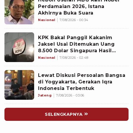
Perdamaian 2026, Istana
Akhirnya Buka Suara
Nasional
7/08/2026 - 00:34
KPK Bakal Panggil Kakanim
Jaksel Usai Ditemukan Uang
8.500 Dolar Singapura Hasil
Penggeledahan
Nasional
7/08/2026 - 02:48
Lewat Diskusi Persoalan Bangsa
di Yogyakarta, Gerakan Iqra
Indonesia Terbentuk
Jateng
7/08/2026 - 03:06
SELENGKAPNYA