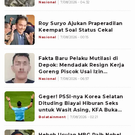
Sejak 2020
Nasional
7/08/2026 - 04:32
Roy Suryo Ajukan Praperadilan
Keempat Soal Status Cekal
Nasional
7/08/2026 - 00:15
Fakta Baru Pelaku Mutilasi di
Depok: Mendadak Resign Kerja
Goreng Piscok Usai Izin
Interview di Mal
Nasional
7/08/2026 - 06:57
Geger! PSSI-nya Korea Selatan
Dituding Biayai Hiburan Seks
untuk Wasit Asing, KFA Buka
Suara
Bolatainment
7/08/2026 - 02:21
Heboh Usulan MBG Raih Nobel