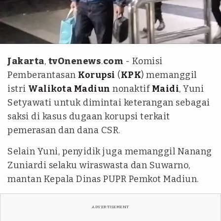
tvOnenews/Aldi Herlanda
Jakarta
,
tvOnenews
.
com
- Komisi
Pemberantasan
Korupsi
(
KPK
) memanggil
istri
Walikota Madiun
nonaktif
Maidi
, Yuni
Setyawati untuk dimintai keterangan sebagai
saksi di kasus dugaan korupsi terkait
pemerasan dan dana CSR.
Selain Yuni, penyidik juga memanggil Nanang
Zuniardi selaku wiraswasta dan Suwarno,
mantan Kepala Dinas PUPR Pemkot Madiun.
ADVERTISEMENT