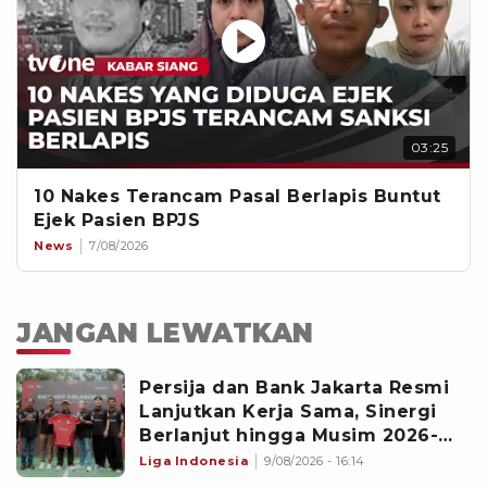
03:25
10 Nakes Terancam Pasal Berlapis Buntut
Ejek Pasien BPJS
News
7/08/2026
JANGAN LEWATKAN
‎Persija dan Bank Jakarta Resmi
Lanjutkan Kerja Sama, Sinergi
Berlanjut hingga Musim 2026-
2027
Liga Indonesia
9/08/2026 - 16:14