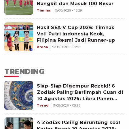
Bangkit dan Masuk 100 Besar
Timnas
9/08/2026 - 15:29
Hasil SEA V Cup 2026: Timnas
Voli Putri Indonesia Keok,
Filipina Resmi Jadi Runner-up
Arena
9/08/2026 - 15:25
TRENDING
Siap-Siap Digempur Rezeki! 6
Zodiak Paling Berlimpah Cuan di
10 Agustus 2026: Libra Panen
Proyek Emas
Trend
9/08/2026 - 08:23
4 Zodiak Paling Beruntung soal
Karier Besok 10 Agustus 2026: