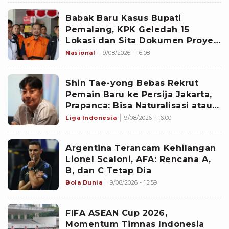
Babak Baru Kasus Bupati
Pemalang, KPK Geledah 15
Lokasi dan Sita Dokumen Proyek
PUPR hingga CCTV Hotel
Nasional
9/08/2026 - 16:08
‎Shin Tae-yong Bebas Rekrut
Pemain Baru ke Persija Jakarta,
Prapanca: Bisa Naturalisasi atau
Asing
Liga Indonesia
9/08/2026 - 16:00
Argentina Terancam Kehilangan
Lionel Scaloni, AFA: Rencana A,
B, dan C Tetap Dia
Bola Dunia
9/08/2026 - 15:59
FIFA ASEAN Cup 2026,
Momentum Timnas Indonesia