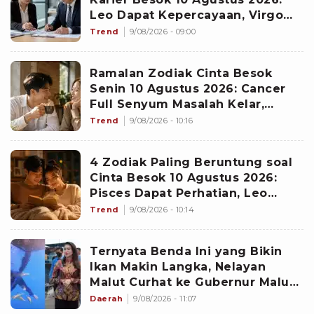
Leo Dapat Kepercayaan, Virgo
Makin Diperhitungkan
Trend
9/08/2026 - 09:00
Ramalan Zodiak Cinta Besok
Senin 10 Agustus 2026: Cancer
Full Senyum Masalah Kelar,
Scorpio Awas Terprovokasi
Trend
9/08/2026 - 10:16
Kabar Burung di Awal Pekan
4 Zodiak Paling Beruntung soal
Cinta Besok 10 Agustus 2026:
Pisces Dapat Perhatian, Leo
Makin Dekat dengan Si Dia
Trend
9/08/2026 - 10:14
Ternyata Benda Ini yang Bikin
Ikan Makin Langka, Nelayan
Malut Curhat ke Gubernur Malut
Sherly Tjoanda soal Rumpon
Daerah
9/08/2026 - 11:07
Ilegal