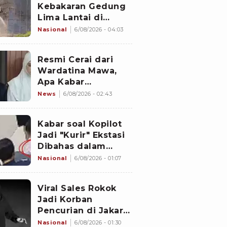
Kebakaran Gedung
Lima Lantai di
Cikini, Sempat Coba
Nasional
6/08/2026 - 04:03
Dipadamkan Pakai
APAR
Resmi Cerai dari
Wardatina Mawa,
Apa Kabar
Hubungan Asmara
News
6/08/2026 - 02:43
Insanul Fahmi
dengan Inara Rusli?
Kabar soal Kopilot
Jadi "Kurir" Ekstasi
Dibahas dalam
Rapat Kabinet
Nasional
6/08/2026 - 01:07
Malaysia
Viral Sales Rokok
Jadi Korban
Pencurian di Jakarta
Barat, Sejumlah
Nasional
6/08/2026 - 01:30