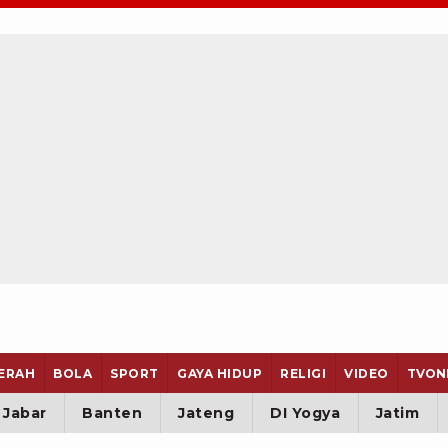
ERAH
BOLA
SPORT
GAYA HIDUP
RELIGI
VIDEO
TVON
Jabar
Banten
Jateng
DI Yogya
Jatim