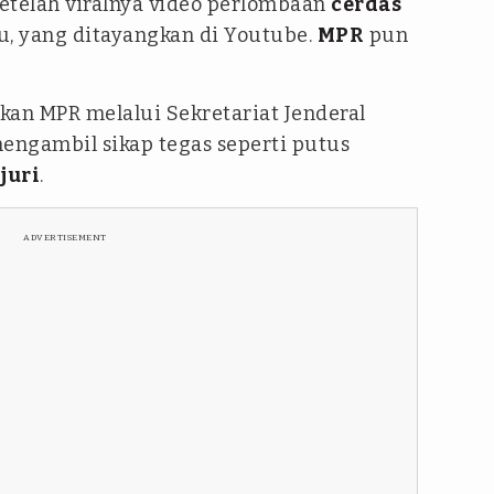
Setelah viralnya video perlombaan
cerdas
lu, yang ditayangkan di Youtube.
MPR
pun
kan MPR melalui Sekretariat Jenderal
mengambil sikap tegas seperti putus
juri
.
ADVERTISEMENT