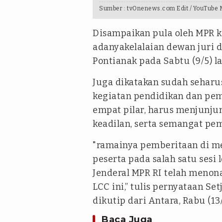
Sumber :
tvOnenews.com Edit / YouTub
Disampaikan pula oleh MPR 
adanyakelalaian dewan juri d
Pontianak pada Sabtu (9/5) la
Juga dikatakan sudah sehar
kegiatan pendidikan dan pe
empat pilar, harus menjunjung 
keadilan, serta semangat pem
"ramainya pemberitaan di me
peserta pada salah satu sesi 
Jenderal MPR RI telah menon
LCC ini,” tulis pernyataan Set
dikutip dari Antara, Rabu (13/
Baca Juga