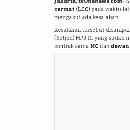
Jakarta
,
tvOnenews
.
com
- 
cermat
(
LCC
) pada waktu la
mengakui ada kesalahan.
Kesalahan tersebut disampai
(Setjen) MPR RI yang sudah 
kontrak sama
MC
dan
dewan 