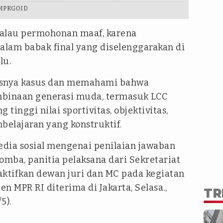
e MPRGOID
kalau permohonan maaf, karena
alam babak final yang diselenggarakan di
lu.
usnya kasus dan memahami bahwa
mbinaan generasi muda, termasuk LCC
tinggi nilai sportivitas, objektivitas,
belajaran yang konstruktif.
dia sosial mengenai penilaian jawaban
lomba, panitia pelaksana dari Sekretariat
aktifkan dewan juri dan MC pada kegiatan
jen MPR RI diterima di Jakarta, Selasa.,
TR
5).