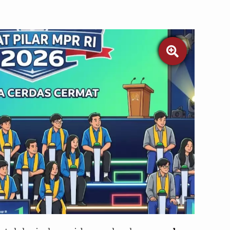

tara/Gemini AI