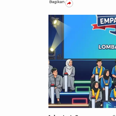
Bagikan
dok.kolase tvOnenews.com /an