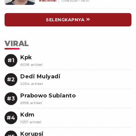
Nasional
7/08/2026 - 06:57
SELENGKAPNYA
VIRAL
Kpk
#1
6018 artikel
Dedi Mulyadi
#2
2234 artikel
Prabowo Subianto
#3
6198 artikel
Kdm
#4
1257 artikel
Korupsi