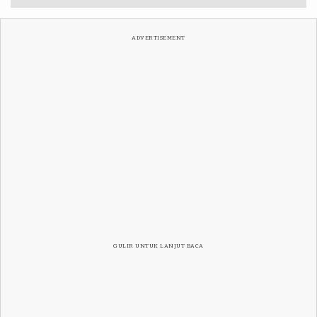
ADVERTISEMENT
GULIR UNTUK LANJUT BACA