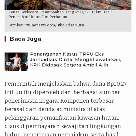
Lensa Berbicara: Penampakan Uang Rp10,27 Triliun Hasil
Penertiban Hutan Curi Perhatian
Sumber :
tvOnenews.com/Julio Trisaputra
Baca Juga
Penanganan Kasus TPPU Eks
Jampidsus Dinilai Mengkhawatirkan,
KPK Didesak Segera Ambil Alih
Pemerintah menjelaskan bahwa dana Rp10,27
triliun itu diperoleh dari berbagai sumber
penerimaan negara. Komponen terbesar
berasal dari denda administratif atas
pelanggaran pemanfaatan kawasan hutan,
disusul pembayaran kewajiban lingkungan
hidup, penerimaan perpajakan, serta hasil