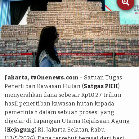

tvOnenews.com/Julio Trisaputra
Jakarta, tvOnenews.com
- Satuan Tugas
Penertiban Kawasan Hutan (
Satgas PKH
)
menyerahkan dana sebesar Rp10,27 triliun
hasil penertiban kawasan hutan kepada
pemerintah dalam sebuah prosesi yang
digelar di Lapangan Utama Kejaksaan Agung
(
Kejagung
) RI, Jakarta Selatan, Rabu
(13/5/2026). Dana tersebut berasal dari hasil