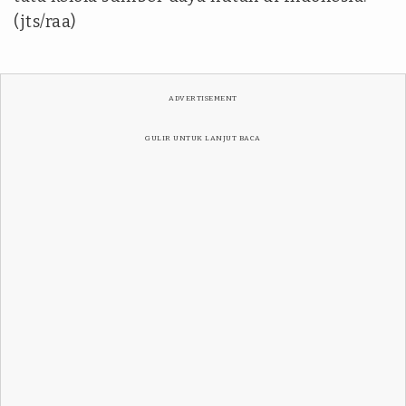
(jts/raa)
ADVERTISEMENT
GULIR UNTUK LANJUT BACA