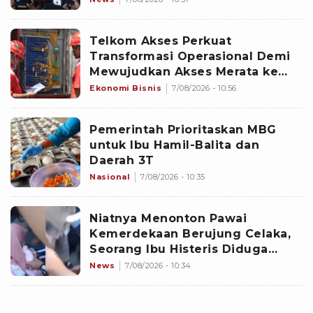
Telkom Akses Perkuat
Transformasi Operasional Demi
Mewujudkan Akses Merata ke
Seluruh Negeri
Ekonomi Bisnis
7/08/2026 - 10:56
Pemerintah Prioritaskan MBG
untuk Ibu Hamil-Balita dan
Daerah 3T
Nasional
7/08/2026 - 10:35
Niatnya Menonton Pawai
Kemerdekaan Berujung Celaka,
Seorang Ibu Histeris Diduga
Ditabrak Oknum Polisi
News
7/08/2026 - 10:34