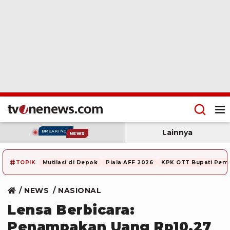
Lainnya
BREAKING
NEWS
#
TOPIK
Mutilasi di Depok
Piala AFF 2026
KPK OTT Bupati Pem
NEWS
NASIONAL
Lensa Berbicara:
Penampakan Uang Rp10,27