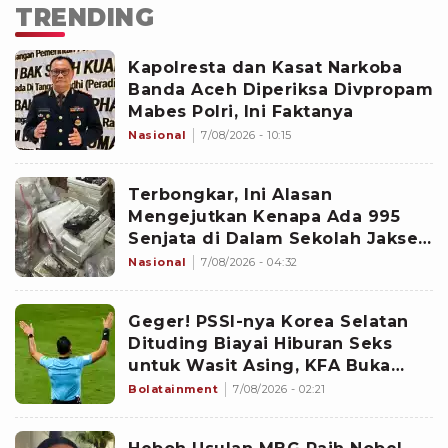
TRENDING
Kapolresta dan Kasat Narkoba
Banda Aceh Diperiksa Divpropam
Mabes Polri, Ini Faktanya
Nasional
7/08/2026 - 10:15
Terbongkar, Ini Alasan
Mengejutkan Kenapa Ada 995
Senjata di Dalam Sekolah Jaksel
Sejak 2020
Nasional
7/08/2026 - 04:32
Geger! PSSI-nya Korea Selatan
Dituding Biayai Hiburan Seks
untuk Wasit Asing, KFA Buka
Suara
Bolatainment
7/08/2026 - 02:21