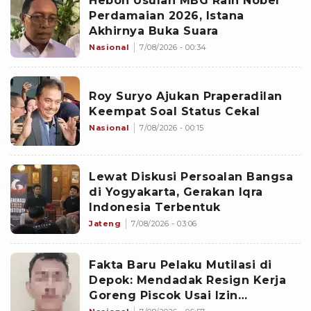
Heboh Usulan MBG Raih Nobel
Perdamaian 2026, Istana
Akhirnya Buka Suara
Nasional
7/08/2026 - 00:34
Roy Suryo Ajukan Praperadilan
Keempat Soal Status Cekal
Nasional
7/08/2026 - 00:15
Lewat Diskusi Persoalan Bangsa
di Yogyakarta, Gerakan Iqra
Indonesia Terbentuk
Jateng
7/08/2026 - 03:06
Fakta Baru Pelaku Mutilasi di
Depok: Mendadak Resign Kerja
Goreng Piscok Usai Izin
Interview di Mal