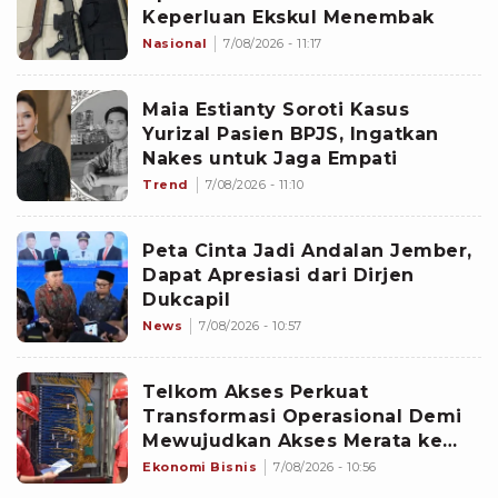
Keperluan Ekskul Menembak
Nasional
7/08/2026 - 11:17
Maia Estianty Soroti Kasus
Yurizal Pasien BPJS, Ingatkan
Nakes untuk Jaga Empati
Trend
7/08/2026 - 11:10
Peta Cinta Jadi Andalan Jember,
Dapat Apresiasi dari Dirjen
Dukcapil
News
7/08/2026 - 10:57
Telkom Akses Perkuat
Transformasi Operasional Demi
Mewujudkan Akses Merata ke
Seluruh Negeri
Ekonomi Bisnis
7/08/2026 - 10:56