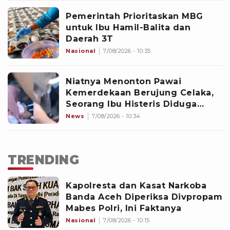
Pemerintah Prioritaskan MBG
untuk Ibu Hamil-Balita dan
Daerah 3T
Nasional
7/08/2026 - 10:35
Niatnya Menonton Pawai
Kemerdekaan Berujung Celaka,
Seorang Ibu Histeris Diduga
Ditabrak Oknum Polisi
News
7/08/2026 - 10:34
TRENDING
Kapolresta dan Kasat Narkoba
Banda Aceh Diperiksa Divpropam
Mabes Polri, Ini Faktanya
Nasional
7/08/2026 - 10:15