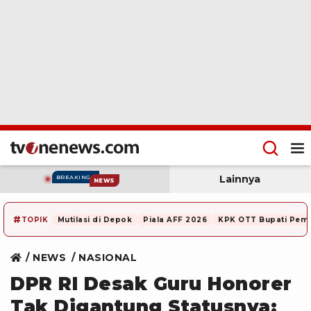
Lainnya
BREAKING
NEWS
#
TOPIK
Mutilasi di Depok
Piala AFF 2026
KPK OTT Bupati Pem
NEWS
NASIONAL
DPR RI Desak Guru Honorer
Tak Digantung Statusnya: