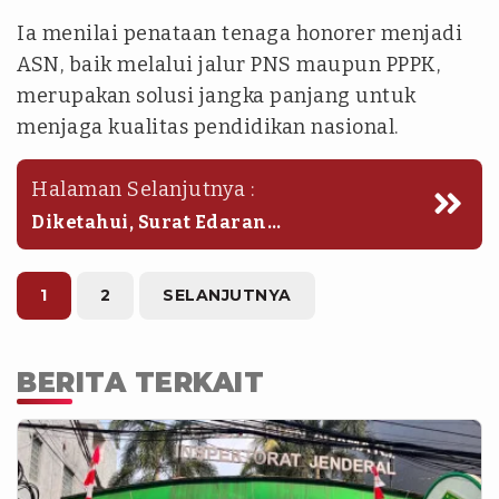
Ia menilai penataan tenaga honorer menjadi
ASN, baik melalui jalur PNS maupun PPPK,
merupakan solusi jangka panjang untuk
menjaga kualitas pendidikan nasional.
Halaman Selanjutnya :
Diketahui, Surat Edaran
Mendikdasmen Nomor 7 Tahun 2026
yang diteken pada 13 Maret 2026
mengatur penugasan guru non-ASN di
1
2
SELANJUTNYA
sekolah negeri hingga 31 Desember
2026.
BERITA TERKAIT