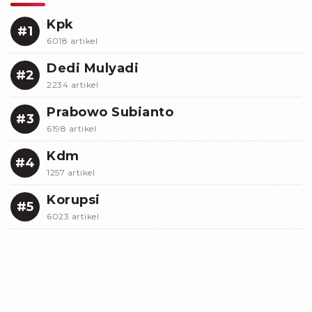
Kpk
#1
6018 artikel
Dedi Mulyadi
#2
2234 artikel
Prabowo Subianto
#3
6198 artikel
Kdm
#4
1257 artikel
Korupsi
#5
6023 artikel