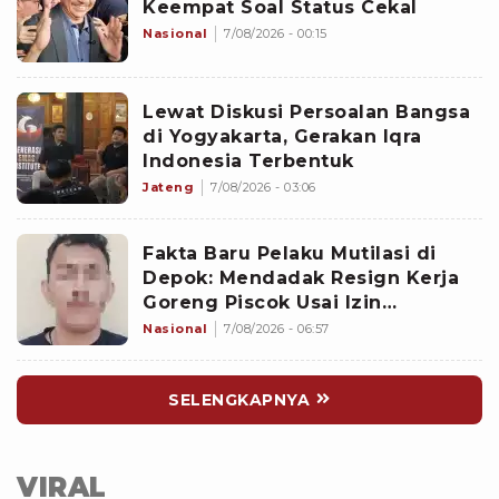
Keempat Soal Status Cekal
Nasional
7/08/2026 - 00:15
Lewat Diskusi Persoalan Bangsa
di Yogyakarta, Gerakan Iqra
Indonesia Terbentuk
Jateng
7/08/2026 - 03:06
Fakta Baru Pelaku Mutilasi di
Depok: Mendadak Resign Kerja
Goreng Piscok Usai Izin
Interview di Mal
Nasional
7/08/2026 - 06:57
SELENGKAPNYA
VIRAL