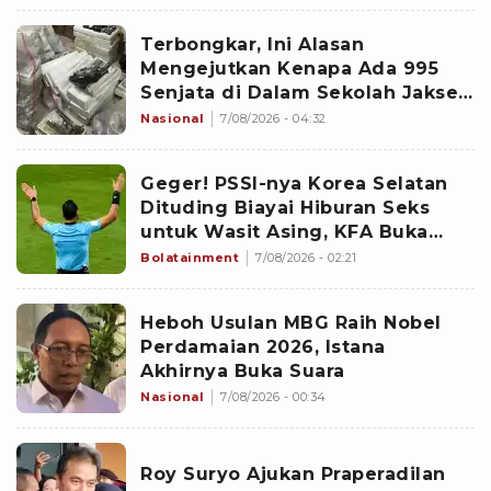
Terbongkar, Ini Alasan
Mengejutkan Kenapa Ada 995
Senjata di Dalam Sekolah Jaksel
Sejak 2020
Nasional
7/08/2026 - 04:32
Geger! PSSI-nya Korea Selatan
Dituding Biayai Hiburan Seks
untuk Wasit Asing, KFA Buka
Suara
Bolatainment
7/08/2026 - 02:21
Heboh Usulan MBG Raih Nobel
Perdamaian 2026, Istana
Akhirnya Buka Suara
Nasional
7/08/2026 - 00:34
Roy Suryo Ajukan Praperadilan