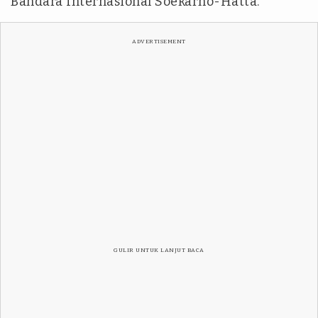
Bandara Internasional Soekarno-Hatta.
ADVERTISEMENT
GULIR UNTUK LANJUT BACA