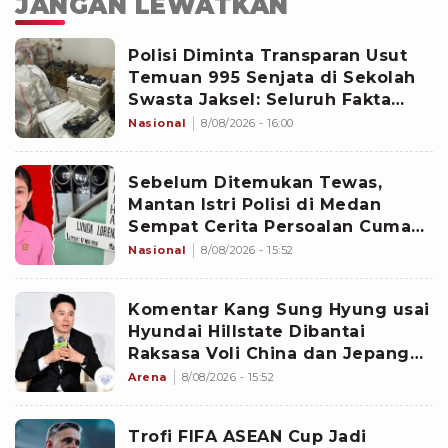
JANGAN LEWATKAN
Polisi Diminta Transparan Usut
Temuan 995 Senjata di Sekolah
Swasta Jaksel: Seluruh Fakta
Harus Dibuka
Nasional
8/08/2026 - 16:00
Sebelum Ditemukan Tewas,
Mantan Istri Polisi di Medan
Sempat Cerita Persoalan Cuma
Dikasih Uang Rp10 Ribu
Nasional
8/08/2026 - 15:52
Komentar Kang Sung Hyung usai
Hyundai Hillstate Dibantai
Raksasa Voli China dan Jepang
saat Top Club Super Match 2026
Arena
8/08/2026 - 15:52
Trofi FIFA ASEAN Cup Jadi