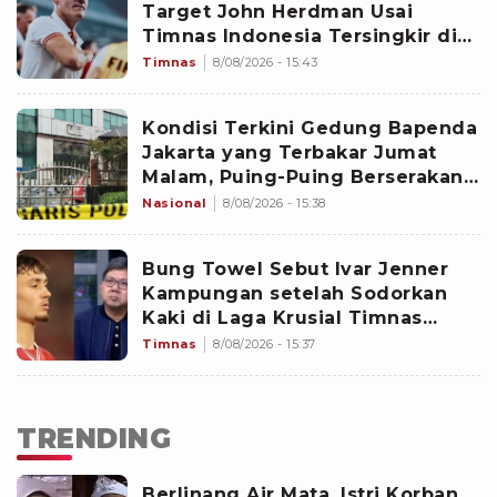
Target John Herdman Usai
Timnas Indonesia Tersingkir di
Piala AFF 2026
Timnas
8/08/2026 - 15:43
Kondisi Terkini Gedung Bapenda
Jakarta yang Terbakar Jumat
Malam, Puing-Puing Berserakan
di Halaman
Nasional
8/08/2026 - 15:38
Bung Towel Sebut Ivar Jenner
Kampungan setelah Sodorkan
Kaki di Laga Krusial Timnas
Indonesia vs Singapura Piala AFF
Timnas
8/08/2026 - 15:37
2026
TRENDING
Berlinang Air Mata, Istri Korban