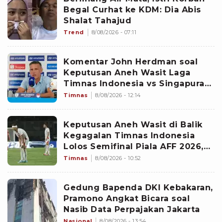
Begal Curhat ke KDM: Dia Abis
Shalat Tahajud
Trend
8/08/2026 - 07:11
Komentar John Herdman soal
Keputusan Aneh Wasit Laga
Timnas Indonesia vs Singapura
di Piala AFF 2026: Percuma
Timnas
8/08/2026 - 12:14
Bahas Itu
Keputusan Aneh Wasit di Balik
Kegagalan Timnas Indonesia
Lolos Semifinal Piala AFF 2026,
Untungkan Singapura dan
Timnas
8/08/2026 - 10:52
Rugikan Garuda
Gedung Bapenda DKI Kebakaran,
Pramono Angkat Bicara soal
Nasib Data Perpajakan Jakarta
Nasional
8/08/2026 - 13:54