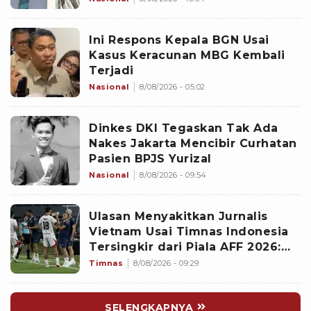
Ini Respons Kepala BGN Usai
Kasus Keracunan MBG Kembali
Terjadi
Nasional
8/08/2026 - 05:02
Dinkes DKI Tegaskan Tak Ada
Nakes Jakarta Mencibir Curhatan
Pasien BPJS Yurizal
Nasional
8/08/2026 - 09:54
Ulasan Menyakitkan Jurnalis
Vietnam Usai Timnas Indonesia
Tersingkir dari Piala AFF 2026:
Memalukan!
Timnas
8/08/2026 - 09:29
SELENGKAPNYA