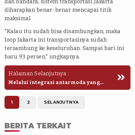
dan bandara, sistem transportasi Jakarta
diharapkan benar-benar mencapai titik
maksimal.
"Kalau itu sudah bisa disambungkan, maka
loop Jakarta ini transportasinya sudah
tersambung ke keseluruhan. Sampai hari ini
baru 93 persen," ungkapnya.
Halaman Selanjutnya :
Melalui integrasi antarmoda yang
semakin luas, Pemprov DKI optimistis
minat warga untuk beralih ke
transportasi umum akan meningkat
1
2
SELANJUTNYA
tajam.
BERITA TERKAIT