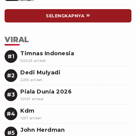
SELENGKAPNYA
VIRAL
Timnas Indonesia
#1
50023 artikel
Dedi Mulyadi
#2
2235 artikel
Piala Dunia 2026
#3
10147 artikel
Kdm
#4
1257 artikel
John Herdman
#5