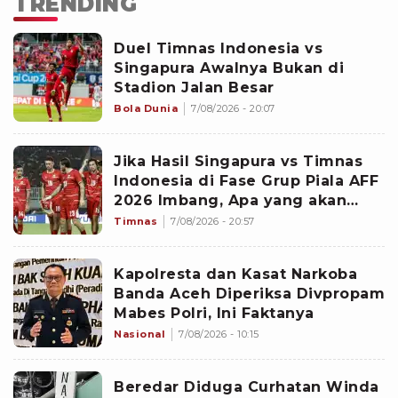
TRENDING
Duel Timnas Indonesia vs
Singapura Awalnya Bukan di
Stadion Jalan Besar
Bola Dunia
7/08/2026 - 20:07
Jika Hasil Singapura vs Timnas
Indonesia di Fase Grup Piala AFF
2026 Imbang, Apa yang akan
Terjadi?
Timnas
7/08/2026 - 20:57
Kapolresta dan Kasat Narkoba
Banda Aceh Diperiksa Divpropam
Mabes Polri, Ini Faktanya
Nasional
7/08/2026 - 10:15
Beredar Diduga Curhatan Winda