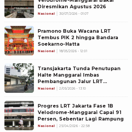
Velodrome-Manggarai Bakal
Diresmikan Agustus 2026
Nasional
30/07/2026 - 01:07
Pramono Buka Wacana LRT
Tembus PIK 2 hingga Bandara
Soekarno-Hatta
Nasional
18/05/2026 - 12:01
Transjakarta Tunda Penutupan
Halte Manggarai Imbas
Pembangunan Jalur LRT
JakartaÂ
Nasional
2/05/2026 - 13:10
Progres LRT Jakarta Fase 1B
Velodrome-Manggarai Capai 91
Persen, Sebentar Lagi Rampung
Nasional
25/04/2026 - 22:58