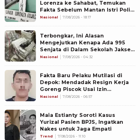
Lorenza ke Sahabat, Temukan
Fakta Sebelum Mantan Istri Polisi
di Medan Tewas
Nasional
7/08/2026 - 18:17
Terbongkar, Ini Alasan
Mengejutkan Kenapa Ada 995
Senjata di Dalam Sekolah Jaksel
Sejak 2020
Nasional
7/08/2026 - 04:32
Fakta Baru Pelaku Mutilasi di
Depok: Mendadak Resign Kerja
Goreng Piscok Usai Izin
Interview di Mal
Nasional
7/08/2026 - 06:57
Maia Estianty Soroti Kasus
Yurizal Pasien BPJS, Ingatkan
Nakes untuk Jaga Empati
Trend
7/08/2026 - 11:10