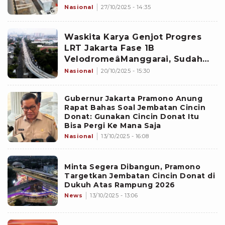
Ibu Kota
Nasional
27/10/2025 - 14:35
Waskita Karya Genjot Progres
LRT Jakarta Fase 1B
VelodromeâManggarai, Sudah
Capai 74 Persen
Nasional
20/10/2025 - 15:30
Gubernur Jakarta Pramono Anung
Rapat Bahas Soal Jembatan Cincin
Donat: Gunakan Cincin Donat Itu
Bisa Pergi Ke Mana Saja
Nasional
13/10/2025 - 16:08
Minta Segera Dibangun, Pramono
Targetkan Jembatan Cincin Donat di
Dukuh Atas Rampung 2026
News
13/10/2025 - 13:06