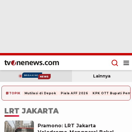
Lainnya
BREAKING
NEWS
#
TOPIK
Mutilasi di Depok
Piala AFF 2026
KPK OTT Bupati Pem
LRT JAKARTA
Pramono: LRT Jakarta