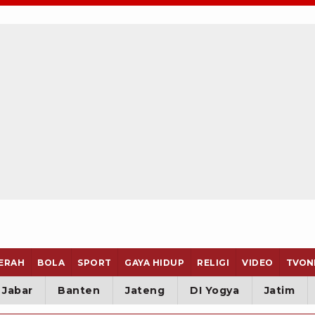
ERAH
BOLA
SPORT
GAYA HIDUP
RELIGI
VIDEO
TVON
Jabar
Banten
Jateng
DI Yogya
Jatim