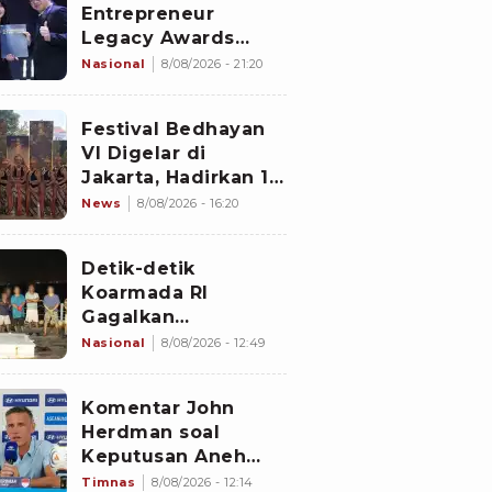
Entrepreneur
Legacy Awards
2026 Digelar di
Nasional
8/08/2026 - 21:20
Jiexpo Kemayoran,
Peserta dari 4
Festival Bedhayan
Negara Adu Karya
VI Digelar di
PMU
Jakarta, Hadirkan 16
Kelompok Tari dari
News
8/08/2026 - 16:20
Berbagai Daerah
Detik-detik
Koarmada RI
Gagalkan
Penyelundupan 1,3
Nasional
8/08/2026 - 12:49
Ton Diduga
Narkotika di
Komentar John
Perairan Bintan
Herdman soal
Keputusan Aneh
Wasit Laga Timnas
Timnas
8/08/2026 - 12:14