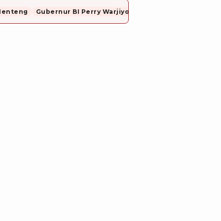
Menteng
Gubernur BI Perry Warjiyo Mundur