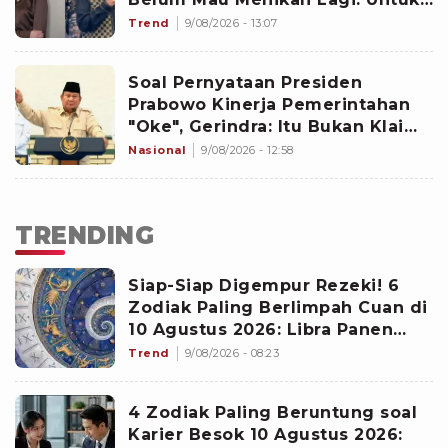
Hati Belum
Trend
9/08/2026 - 13:07
Soal Pernyataan Presiden
Prabowo Kinerja Pemerintahan
"Oke", Gerindra: Itu Bukan Klaim
Sepihak!
Nasional
9/08/2026 - 12:58
TRENDING
Siap-Siap Digempur Rezeki! 6
Zodiak Paling Berlimpah Cuan di
10 Agustus 2026: Libra Panen
Proyek Emas
Trend
9/08/2026 - 08:23
4 Zodiak Paling Beruntung soal
Karier Besok 10 Agustus 2026: