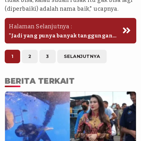
(diperbaiki) adalah nama baik," ucapnya.
Halaman Selanjutnya :
"Jadi yang punya banyak tanggungan
belum bisa kami bantu. Yang namanya
masih bersih dijaga untuk tetap
bersih," jelas Sherly.
1
2
3
SELANJUTNYA
BERITA TERKAIT