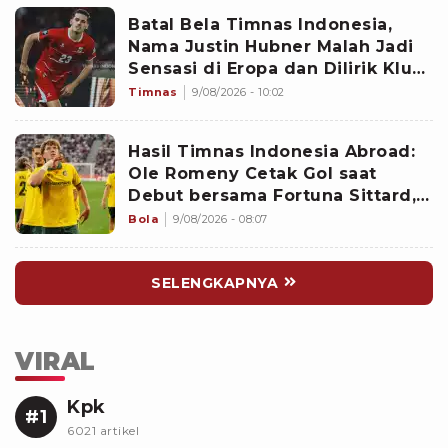
Batal Bela Timnas Indonesia,
Nama Justin Hubner Malah Jadi
Sensasi di Eropa dan Dilirik Klub
Kasta Teratas
Timnas
9/08/2026 - 10:02
Hasil Timnas Indonesia Abroad:
Ole Romeny Cetak Gol saat
Debut bersama Fortuna Sittard,
Justin Hubner Main Penuh
Bola
9/08/2026 - 08:07
SELENGKAPNYA
VIRAL
Kpk
#1
6021 artikel