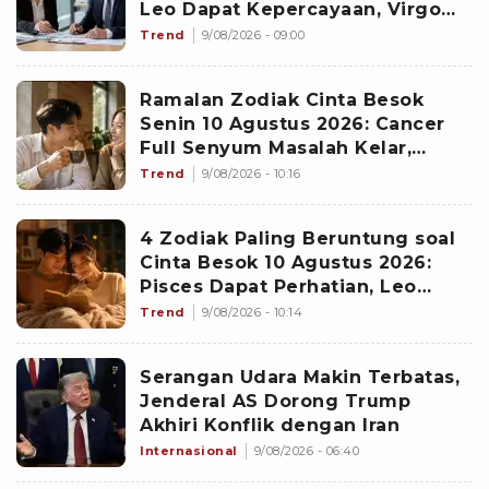
Leo Dapat Kepercayaan, Virgo
Makin Diperhitungkan
Trend
9/08/2026 - 09:00
Ramalan Zodiak Cinta Besok
Senin 10 Agustus 2026: Cancer
Full Senyum Masalah Kelar,
Scorpio Awas Terprovokasi
Trend
9/08/2026 - 10:16
Kabar Burung di Awal Pekan
4 Zodiak Paling Beruntung soal
Cinta Besok 10 Agustus 2026:
Pisces Dapat Perhatian, Leo
Makin Dekat dengan Si Dia
Trend
9/08/2026 - 10:14
Serangan Udara Makin Terbatas,
Jenderal AS Dorong Trump
Akhiri Konflik dengan Iran
Internasional
9/08/2026 - 06:40