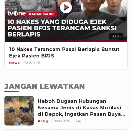
03:25
10 Nakes Terancam Pasal Berlapis Buntut
Ejek Pasien BPJS
News
7/08/2026
JANGAN LEWATKAN
Heboh Dugaan Hubungan
Sesama Jenis di Kasus Mutilasi
di Depok, Ingatkan Pesan Buya
Yahya soal Taubat
Religi
9/08/2026 - 13:47