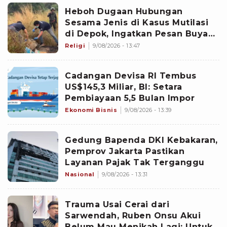
Heboh Dugaan Hubungan
Sesama Jenis di Kasus Mutilasi
di Depok, Ingatkan Pesan Buya
Yahya soal Taubat
Religi
9/08/2026 - 13:47
Cadangan Devisa RI Tembus
US$145,3 Miliar, BI: Setara
Pembiayaan 5,5 Bulan Impor
Ekonomi Bisnis
9/08/2026 - 13:39
Gedung Bapenda DKI Kebakaran,
Pemprov Jakarta Pastikan
Layanan Pajak Tak Terganggu
Nasional
9/08/2026 - 13:31
Trauma Usai Cerai dari
Sarwendah, Ruben Onsu Akui
Belum Mau Menikah Lagi: Untuk