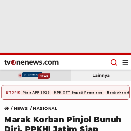
Lainnya
BREAKING
NEWS
#
TOPIK
Piala AFF 2026
KPK OTT Bupati Pemalang
Bentrokan di
NEWS
NASIONAL
Marak Korban Pinjol Bunuh
Diri, PPKHI Jatim Siap