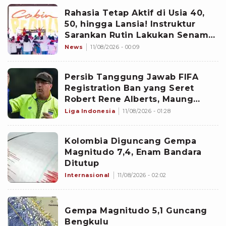
Rahasia Tetap Aktif di Usia 40,
50, hingga Lansia! Instruktur
Sarankan Rutin Lakukan Senam
Ini
News
11/08/2026 - 00:09
Persib Tanggung Jawab FIFA
Registration Ban yang Seret
Robert Rene Alberts, Maung
Bandung Selesaikan Bursa
Liga Indonesia
11/08/2026 - 01:28
Transfer Pemain Lebih Cepat?
Kolombia Diguncang Gempa
Magnitudo 7,4, Enam Bandara
Ditutup
Internasional
11/08/2026 - 02:02
Gempa Magnitudo 5,1 Guncang
Bengkulu