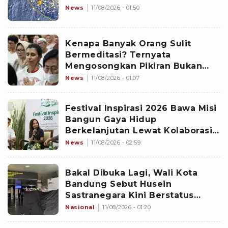
News
11/08/2026 - 01:50
Kenapa Banyak Orang Sulit
Bermeditasi? Ternyata
Mengosongkan Pikiran Bukan
Satu-satunya Cara
News
11/08/2026 - 01:07
Festival Inspirasi 2026 Bawa Misi
Bangun Gaya Hidup
Berkelanjutan Lewat Kolaborasi
Lintas Sektor
News
11/08/2026 - 02:59
Bakal Dibuka Lagi, Wali Kota
Bandung Sebut Husein
Sastranegara Kini Berstatus
Bandar Udara Internasional
Nasional
11/08/2026 - 01:20