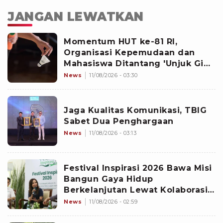
JANGAN LEWATKAN
Momentum HUT ke-81 RI,
Organisasi Kepemudaan dan
Mahasiswa Ditantang 'Unjuk Gigi'
di Kompetisi Badminton
News
11/08/2026 - 03:30
Jaga Kualitas Komunikasi, TBIG
Sabet Dua Penghargaan
News
11/08/2026 - 03:13
Festival Inspirasi 2026 Bawa Misi
Bangun Gaya Hidup
Berkelanjutan Lewat Kolaborasi
Lintas Sektor
News
11/08/2026 - 02:59