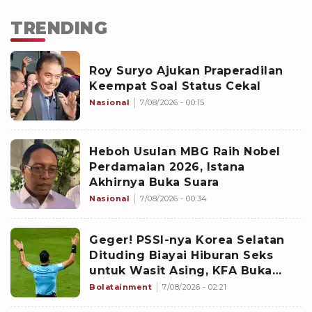
TRENDING
Roy Suryo Ajukan Praperadilan
Keempat Soal Status Cekal
Nasional
7/08/2026 - 00:15
Heboh Usulan MBG Raih Nobel
Perdamaian 2026, Istana
Akhirnya Buka Suara
Nasional
7/08/2026 - 00:34
Geger! PSSI-nya Korea Selatan
Dituding Biayai Hiburan Seks
untuk Wasit Asing, KFA Buka
Suara
Bolatainment
7/08/2026 - 02:21