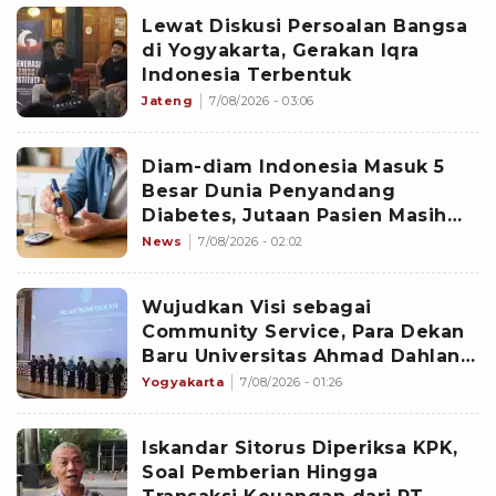
Lewat Diskusi Persoalan Bangsa
di Yogyakarta, Gerakan Iqra
Indonesia Terbentuk
Jateng
7/08/2026 - 03:06
Diam-diam Indonesia Masuk 5
Besar Dunia Penyandang
Diabetes, Jutaan Pasien Masih
Kesulitan Berobat
News
7/08/2026 - 02:02
Wujudkan Visi sebagai
Community Service, Para Dekan
Baru Universitas Ahmad Dahlan
Diminta Fokus pada Lima
Yogyakarta
7/08/2026 - 01:26
Agenda Strategis
Iskandar Sitorus Diperiksa KPK,
Soal Pemberian Hingga