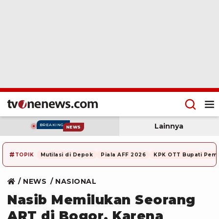
Lainnya
BREAKING
NEWS
#
TOPIK
Mutilasi di Depok
Piala AFF 2026
KPK OTT Bupati Pem
NEWS
NASIONAL
Nasib Memilukan Seorang
ART di Bogor, Karena