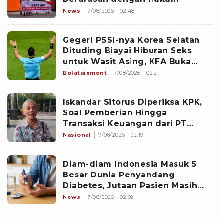
News
7/08/2026 - 02:48
Geger! PSSI-nya Korea Selatan
Dituding Biayai Hiburan Seks
untuk Wasit Asing, KFA Buka
Suara
Bolatainment
7/08/2026 - 02:21
Iskandar Sitorus Diperiksa KPK,
Soal Pemberian Hingga
Transaksi Keuangan dari PT
Blueray ke Pejabat di Ditjen Bea
Nasional
7/08/2026 - 02:19
Cukai
Diam-diam Indonesia Masuk 5
Besar Dunia Penyandang
Diabetes, Jutaan Pasien Masih
Kesulitan Berobat
News
7/08/2026 - 02:02