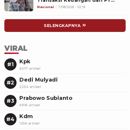
Transaksi Keuangan dari PT
Blueray ke Pejabat di Ditjen Bea
Nasional
7/08/2026 - 02:19
Cukai
SELENGKAPNYA
VIRAL
Kpk
#1
6017 artikel
Dedi Mulyadi
#2
2234 artikel
Prabowo Subianto
#3
6198 artikel
Kdm
#4
1256 artikel