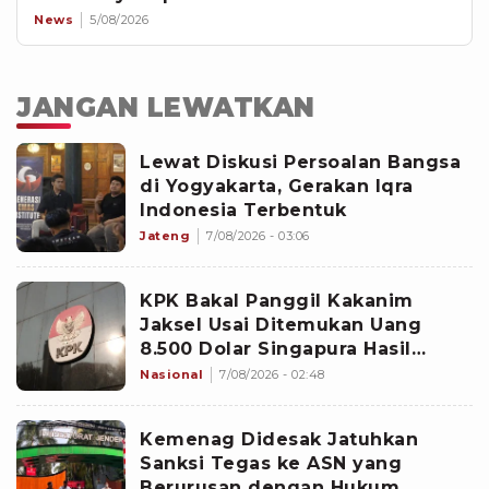
News
5/08/2026
JANGAN LEWATKAN
Lewat Diskusi Persoalan Bangsa
di Yogyakarta, Gerakan Iqra
Indonesia Terbentuk
Jateng
7/08/2026 - 03:06
KPK Bakal Panggil Kakanim
Jaksel Usai Ditemukan Uang
8.500 Dolar Singapura Hasil
Penggeledahan
Nasional
7/08/2026 - 02:48
Kemenag Didesak Jatuhkan
Sanksi Tegas ke ASN yang
Berurusan dengan Hukum