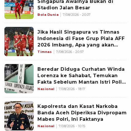
Singapura Awalnya Bukan di
Stadion Jalan Besar
Bola Dunia
7/08/2026 - 20:07
Jika Hasil Singapura vs Timnas
Indonesia di Fase Grup Piala AFF
2026 Imbang, Apa yang akan
Terjadi?
Timnas
7/08/2026 - 20:57
Beredar Diduga Curhatan Winda
Lorenza ke Sahabat, Temukan
Fakta Sebelum Mantan Istri Polisi
di Medan Tewas
Nasional
7/08/2026 - 18:17
Kapolresta dan Kasat Narkoba
Banda Aceh Diperiksa Divpropam
Mabes Polri, Ini Faktanya
Nasional
7/08/2026 - 10:15