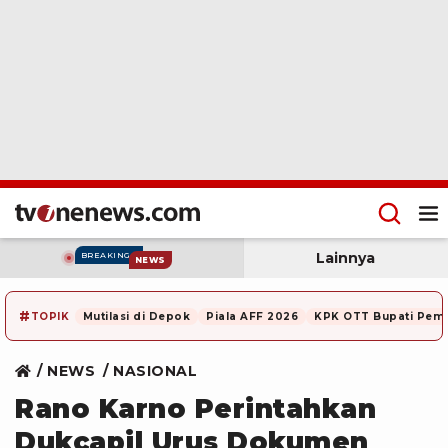
Lainnya
BREAKING
NEWS
#
TOPIK
Mutilasi di Depok
Piala AFF 2026
KPK OTT Bupati Pem
NEWS
NASIONAL
Rano Karno Perintahkan
Dukcapil Urus Dokumen