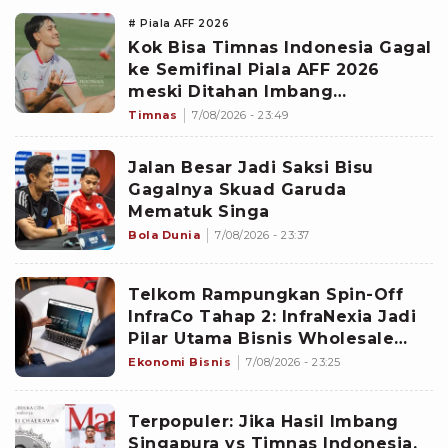
# Piala AFF 2026
Kok Bisa Timnas Indonesia Gagal
ke Semifinal Piala AFF 2026
meski Ditahan Imbang
Singapura?
Timnas
7/08/2026 - 23:49
Jalan Besar Jadi Saksi Bisu
Gagalnya Skuad Garuda
Mematuk Singa
Bola Dunia
7/08/2026 - 23:37
Telkom Rampungkan Spin-Off
InfraCo Tahap 2: InfraNexia Jadi
Pilar Utama Bisnis Wholesale
Connectivity
Ekonomi Bisnis
7/08/2026 - 23:25
Terpopuler: Jika Hasil Imbang
Singapura vs Timnas Indonesia,