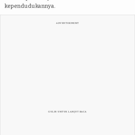
kependudukannya.
ADVERTISEMENT
GULIR UNTUK LANJUT BACA