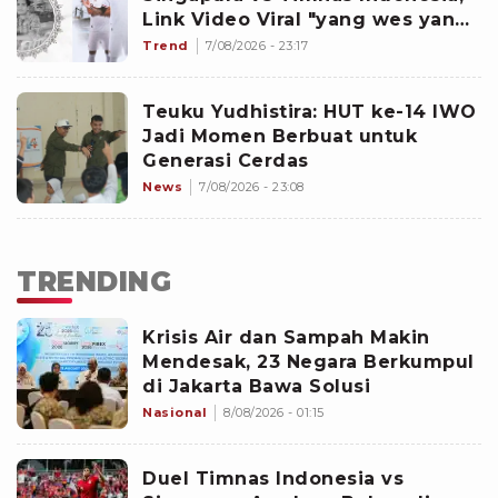
Link Video Viral "yang wes yang",
hingga Dokter dan Nakes
Trend
7/08/2026 - 23:17
Penghujat Yurizal
Teuku Yudhistira: HUT ke-14 IWO
Jadi Momen Berbuat untuk
Generasi Cerdas
News
7/08/2026 - 23:08
TRENDING
Krisis Air dan Sampah Makin
Mendesak, 23 Negara Berkumpul
di Jakarta Bawa Solusi
Nasional
8/08/2026 - 01:15
Duel Timnas Indonesia vs