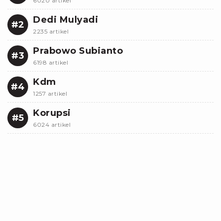
6020 artikel
Dedi Mulyadi
#2
2235 artikel
Prabowo Subianto
#3
6198 artikel
Kdm
#4
1257 artikel
Korupsi
#5
6024 artikel