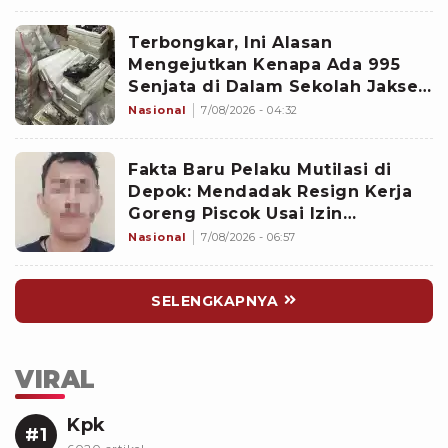
Terbongkar, Ini Alasan
Mengejutkan Kenapa Ada 995
Senjata di Dalam Sekolah Jaksel
Sejak 2020
Nasional
7/08/2026 - 04:32
Fakta Baru Pelaku Mutilasi di
Depok: Mendadak Resign Kerja
Goreng Piscok Usai Izin
Interview di Mal
Nasional
7/08/2026 - 06:57
SELENGKAPNYA
VIRAL
Kpk
#1