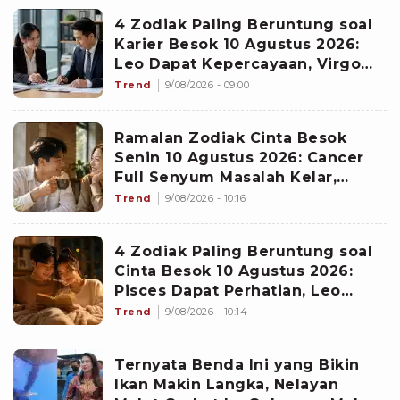
4 Zodiak Paling Beruntung soal
Karier Besok 10 Agustus 2026:
Leo Dapat Kepercayaan, Virgo
Makin Diperhitungkan
Trend
9/08/2026 - 09:00
Ramalan Zodiak Cinta Besok
Senin 10 Agustus 2026: Cancer
Full Senyum Masalah Kelar,
Scorpio Awas Terprovokasi
Trend
9/08/2026 - 10:16
Kabar Burung di Awal Pekan
4 Zodiak Paling Beruntung soal
Cinta Besok 10 Agustus 2026:
Pisces Dapat Perhatian, Leo
Makin Dekat dengan Si Dia
Trend
9/08/2026 - 10:14
Ternyata Benda Ini yang Bikin
Ikan Makin Langka, Nelayan