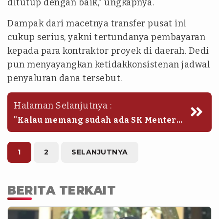
ditutup dengan baik," ungkapnya.
Dampak dari macetnya transfer pusat ini
cukup serius, yakni tertundanya pembayaran
kepada para kontraktor proyek di daerah. Dedi
pun menyayangkan ketidakkonsistenan jadwal
penyaluran dana tersebut.
Halaman Selanjutnya :
"Kalau memang sudah ada SK Menteri
Keuangannya sekian, maka kami
berharap konsisten sampai Desember.
Yang terjadi pada 2025, dana tersebut
1
2
SELANJUTNYA
justru dibayarkan menjelang
kontraktor harus dibayarkan sehingga
mengalami penundaan," tutur Dedi.
BERITA TERKAIT