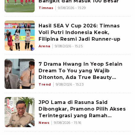
Bangkit dan Masuk 100 Besar
Timnas
9/08/2026 - 15:29
Hasil SEA V Cup 2026: Timnas
Voli Putri Indonesia Keok,
Filipina Resmi Jadi Runner-up
Arena
9/08/2026 - 15:25
7 Drama Hwang In Yeop Selain
Dream To You yang Wajib
Ditonton, Ada True Beauty
hingga Family by Choice
Trend
9/08/2026 - 15:23
JPO Lama di Rasuna Said
Dibongkar, Pramono Pilih Akses
Terintegrasi yang Ramah
Disabilitas
News
9/08/2026 - 15:16