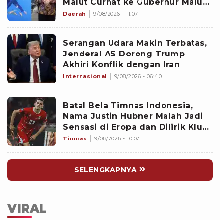
Malut Curhat ke Gubernur Malut
Sherly Tjoanda soal Rumpon
Daerah
9/08/2026 - 11:07
Ilegal
Serangan Udara Makin Terbatas,
Jenderal AS Dorong Trump
Akhiri Konflik dengan Iran
Internasional
9/08/2026 - 06:40
Batal Bela Timnas Indonesia,
Nama Justin Hubner Malah Jadi
Sensasi di Eropa dan Dilirik Klub
Kasta Teratas
Timnas
9/08/2026 - 10:02
SELENGKAPNYA
VIRAL