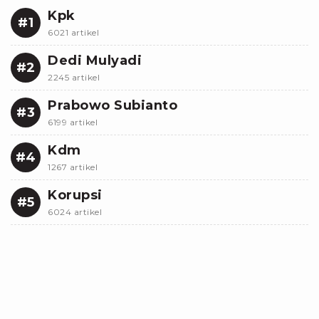
Kpk
#1
6021 artikel
Dedi Mulyadi
#2
2245 artikel
Prabowo Subianto
#3
6199 artikel
Kdm
#4
1267 artikel
Korupsi
#5
6024 artikel