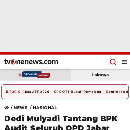
Lainnya
BREAKING
NEWS
#
TOPIK
Piala AFF 2026
KPK OTT Bupati Pemalang
Bentrokan di
NEWS
NASIONAL
Dedi Mulyadi Tantang BPK
Audit Seluruh OPD Jabar