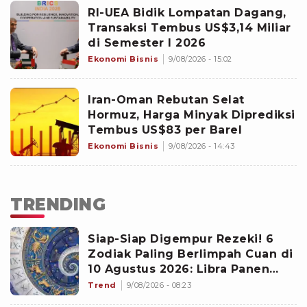
RI-UEA Bidik Lompatan Dagang,
Transaksi Tembus US$3,14 Miliar
di Semester I 2026
Ekonomi Bisnis
9/08/2026 - 15:02
Iran-Oman Rebutan Selat
Hormuz, Harga Minyak Diprediksi
Tembus US$83 per Barel
Ekonomi Bisnis
9/08/2026 - 14:43
TRENDING
Siap-Siap Digempur Rezeki! 6
Zodiak Paling Berlimpah Cuan di
10 Agustus 2026: Libra Panen
Proyek Emas
Trend
9/08/2026 - 08:23