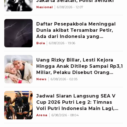
Jakarta Selatan, Polisi Selidiki
Nasional
6/08/2026 - 12:07
Daftar Pesepakbola Meninggal
Dunia akibat Tersambar Petir,
Ada dari Indonesia yang
Namanya sudah Tersohor
Bola
6/08/2026 - 19:06
Uang Rizky Billar, Lesti Kejora
Hingga Anak Ditilep Sampai Rp3,1
Miliar, Pelaku Disebut Orang
Terdekat
News
6/08/2026 - 02:05
Jadwal Siaran Langsung SEA V
Cup 2026 Putri Leg 2: Timnas
Voli Putri Indonesia Main Lagi,
Langsung Hadapi Vietnam
Arena
6/08/2026 - 08:04