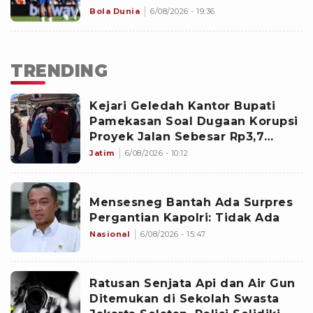
Bola Dunia
6/08/2026 - 19:36
TRENDING
Kejari Geledah Kantor Bupati
Pamekasan Soal Dugaan Korupsi
Proyek Jalan Sebesar Rp3,7
Milliar
Jatim
6/08/2026 - 10:12
Mensesneg Bantah Ada Surpres
Pergantian Kapolri: Tidak Ada
Nasional
6/08/2026 - 15:47
Ratusan Senjata Api dan Air Gun
Ditemukan di Sekolah Swasta