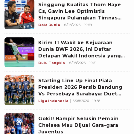
Singgung Kualitas Thom Haye
Cs, Gavin Lee Optimistis
Singapura Pulangkan Timnas
Indonesia dari Piala AFF 2026
Bola Dunia
6/08/2026 - 19:59
Kirim 11 Wakil ke Kejuaraan
Dunia BWF 2026, Ini Daftar
Delapan Wakil Indonesia yang
Menjadi Unggulan
Bulu Tangkis
6/08/2026 - 19:51
Starting Line Up Final Piala
Presiden 2026 Persib Bandung
Vs Persebaya Surabaya: Duet
Malik Risaldi dan Ramadhan
Liga Indonesia
6/08/2026 - 19:38
Sananta Diadang Adam Alis
Gokil! Hampir Selusin Pemain
Chelsea Mau Dijual Gara-gara
Juventus