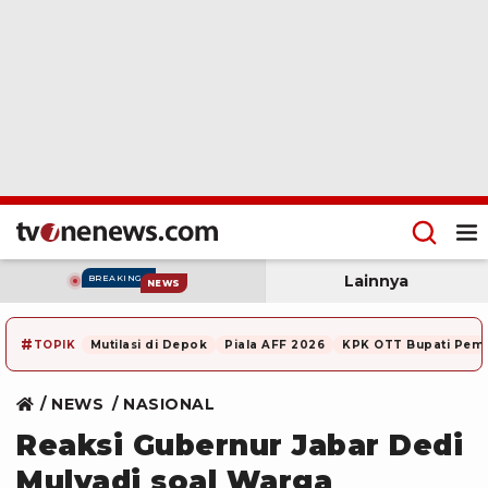
Lainnya
BREAKING
NEWS
#
TOPIK
Mutilasi di Depok
Piala AFF 2026
KPK OTT Bupati Pem
NEWS
NASIONAL
Reaksi Gubernur Jabar Dedi
Mulyadi soal Warga