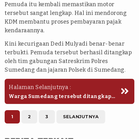
Pemuda itu kembali memastikan motor
tersebut sangat lengkap. Hal ini mendorong
KDM membantu proses pembayaran pajak
kendaraannya.
Kini kecurigaan Dedi Mulyadi benar-benar
terbukti. Pemuda tersebut berhasil ditangkap
oleh tim gabungan Satreskrim Polres
Sumedang dan jajaran Polsek di Sumedang.
Halaman Selanjutnya :
Warga Sumedang tersebut ditangkap
saat Polres Sumedang menindak tegas
kejahatan jalanan. Saat itu polisi
melaksanakan Operasi Jaran Lodaya
1
2
3
SELANJUTNYA
2026.