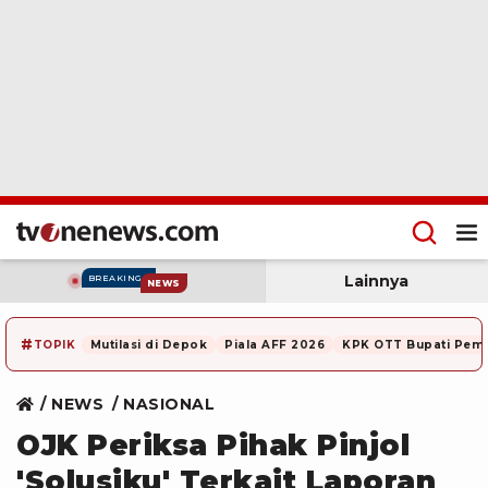
Lainnya
BREAKING
NEWS
#
TOPIK
Mutilasi di Depok
Piala AFF 2026
KPK OTT Bupati Pem
NEWS
NASIONAL
OJK Periksa Pihak Pinjol
'Solusiku' Terkait Laporan