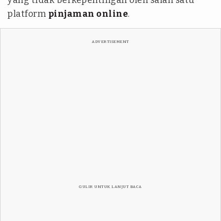
yang tidak berkepentingan oleh salah satu
platform
pinjaman online
.
ADVERTISEMENT
GULIR UNTUK LANJUT BACA