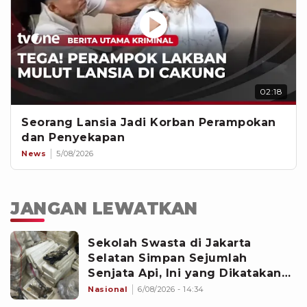
02:18
Seorang Lansia Jadi Korban Perampokan
dan Penyekapan
News
5/08/2026
JANGAN LEWATKAN
Sekolah Swasta di Jakarta
Selatan Simpan Sejumlah
Senjata Api, Ini yang Dikatakan
Polisi
Nasional
6/08/2026 - 14:34