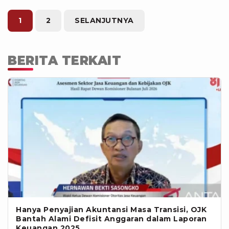
menjalankan kegiatan usaha secara
profesional, transparan, bertanggung
1
2
SELANJUTNYA
jawab, dan berorientasi pada
pelindungan konsumen.
BERITA TERKAIT
Hanya Penyajian Akuntansi Masa Transisi, OJK
Bantah Alami Defisit Anggaran dalam Laporan
Keuangan 2025