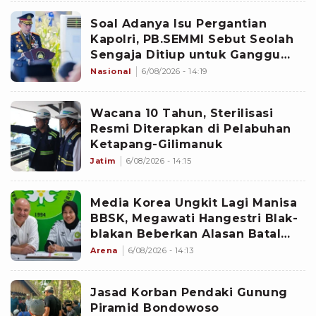
Soal Adanya Isu Pergantian
Kapolri, PB.SEMMI Sebut Seolah
Sengaja Ditiup untuk Ganggu
Stabilitas Nasional
Nasional
6/08/2026 - 14:19
Wacana 10 Tahun, Sterilisasi
Resmi Diterapkan di Pelabuhan
Ketapang-Gilimanuk
Jatim
6/08/2026 - 14:15
Media Korea Ungkit Lagi Manisa
BBSK, Megawati Hangestri Blak-
blakan Beberkan Alasan Batal
Main di Liga Voli Turki
Arena
6/08/2026 - 14:13
Jasad Korban Pendaki Gunung
Piramid Bondowoso