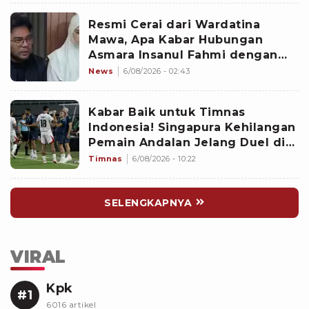
Resmi Cerai dari Wardatina
Mawa, Apa Kabar Hubungan
Asmara Insanul Fahmi dengan
Inara Rusli?
News
6/08/2026 - 02:43
Kabar Baik untuk Timnas
Indonesia! Singapura Kehilangan
Pemain Andalan Jelang Duel di
Piala AFF 2026
Timnas
6/08/2026 - 10:22
SELENGKAPNYA
VIRAL
Kpk
#1
6016 artikel