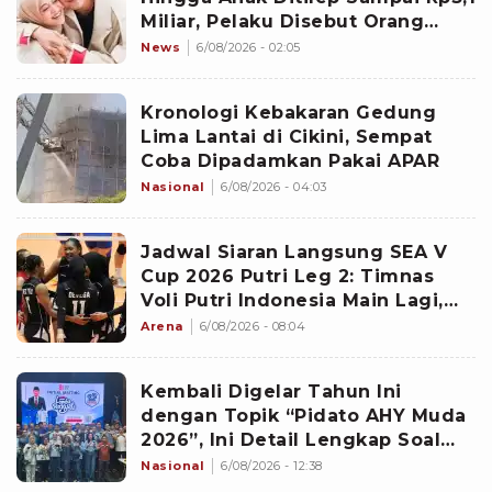
Miliar, Pelaku Disebut Orang
Terdekat
News
6/08/2026 - 02:05
Kronologi Kebakaran Gedung
Lima Lantai di Cikini, Sempat
Coba Dipadamkan Pakai APAR
Nasional
6/08/2026 - 04:03
Jadwal Siaran Langsung SEA V
Cup 2026 Putri Leg 2: Timnas
Voli Putri Indonesia Main Lagi,
Langsung Hadapi Vietnam
Arena
6/08/2026 - 08:04
Kembali Digelar Tahun Ini
dengan Topik “Pidato AHY Muda
2026”, Ini Detail Lengkap Soal
Lomba Rakyat
Nasional
6/08/2026 - 12:38