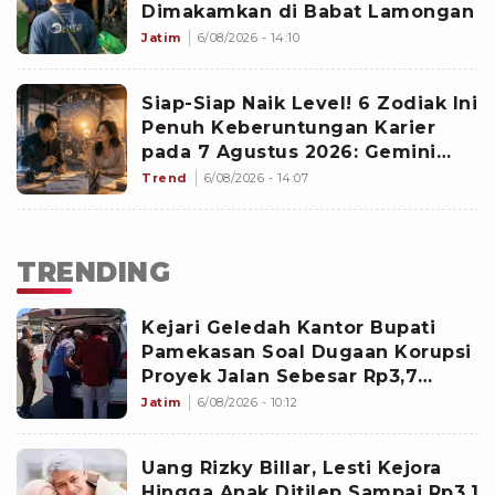
Dimakamkan di Babat Lamongan
Jatim
6/08/2026 - 14:10
Siap-Siap Naik Level! 6 Zodiak Ini
Penuh Keberuntungan Karier
pada 7 Agustus 2026: Gemini
Punya Senjata Utama
Trend
6/08/2026 - 14:07
TRENDING
Kejari Geledah Kantor Bupati
Pamekasan Soal Dugaan Korupsi
Proyek Jalan Sebesar Rp3,7
Milliar
Jatim
6/08/2026 - 10:12
Uang Rizky Billar, Lesti Kejora
Hingga Anak Ditilep Sampai Rp3,1