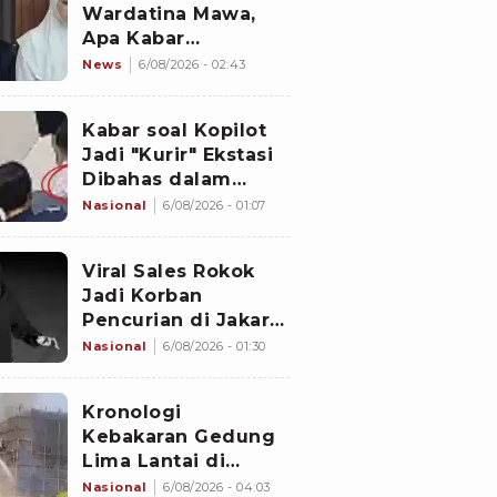
Wardatina Mawa,
Apa Kabar
Hubungan Asmara
News
6/08/2026 - 02:43
Insanul Fahmi
dengan Inara Rusli?
Kabar soal Kopilot
Jadi "Kurir" Ekstasi
Dibahas dalam
Rapat Kabinet
Nasional
6/08/2026 - 01:07
Malaysia
Viral Sales Rokok
Jadi Korban
Pencurian di Jakarta
Barat, Sejumlah
Nasional
6/08/2026 - 01:30
Slop Rokok dan
Uang Setoran Raib
Kronologi
Kebakaran Gedung
Lima Lantai di
Cikini, Sempat Coba
Nasional
6/08/2026 - 04:03