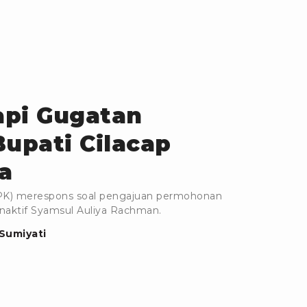
api Gugatan
Bupati Cilacap
a
PK) merespons soal pengajuan permohonan
nonaktif Syamsul Auliya Rachman.
Sumiyati