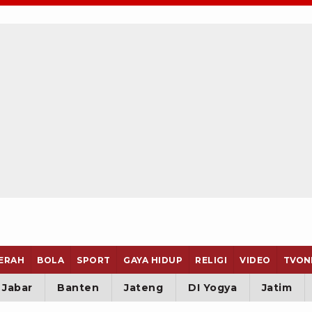
ERAH
BOLA
SPORT
GAYA HIDUP
RELIGI
VIDEO
TVON
Jabar
Banten
Jateng
DI Yogya
Jatim