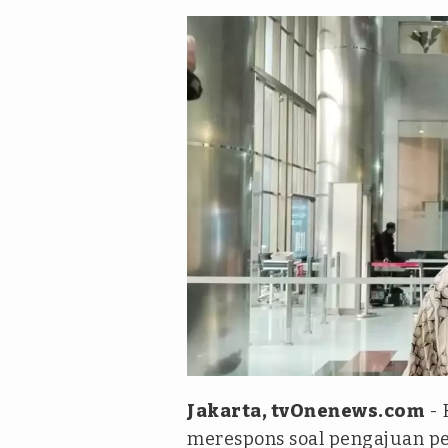
tvOnenews/Aldi Herlanda.
Jakarta, tvOnenews.com
- 
merespons soal pengajuan p