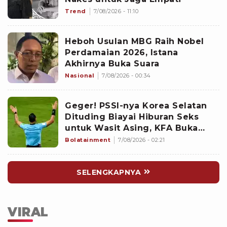
Trend
7/08/2026 - 11:10
Heboh Usulan MBG Raih Nobel
Perdamaian 2026, Istana
Akhirnya Buka Suara
Nasional
7/08/2026 - 00:34
Geger! PSSI-nya Korea Selatan
Dituding Biayai Hiburan Seks
untuk Wasit Asing, KFA Buka
Suara
Bolatainment
7/08/2026 - 02:21
SELENGKAPNYA
VIRAL