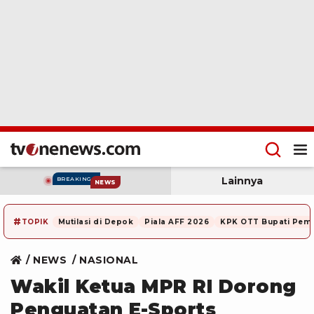
Lainnya
BREAKING
NEWS
#
TOPIK
Mutilasi di Depok
Piala AFF 2026
KPK OTT Bupati Pem
NEWS
NASIONAL
Wakil Ketua MPR RI Dorong
Penguatan E-Sports