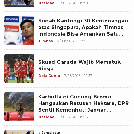
Jadi Tersangka
Nasional
7/08/2026 - 19:50
Sudah Kantongi 30 Kemenangan
atas Singapura, Apakah Timnas
Indonesia Bisa Amankan Satu
Tiket Semifinal Piala AFF 2026?
Timnas
7/08/2026 - 19:38
Skuad Garuda Wajib Mematuk
Singa
Bola Dunia
7/08/2026 - 19:37
Karhutla di Gunung Bromo
Hanguskan Ratusan Hektare, DPR
Sentil Kemenhut: Jangan
Nunggu Api Besar
Nasional
7/08/2026 - 19:33
# Jampidsus