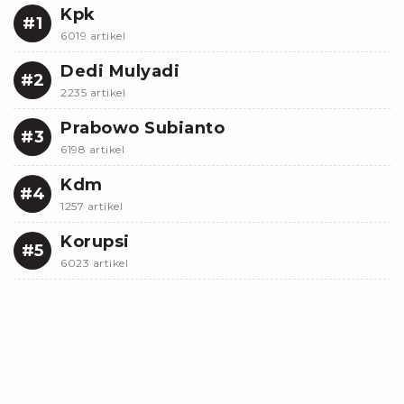
Kpk
#1
6019 artikel
Dedi Mulyadi
#2
2235 artikel
Prabowo Subianto
#3
6198 artikel
Kdm
#4
1257 artikel
Korupsi
#5
6023 artikel