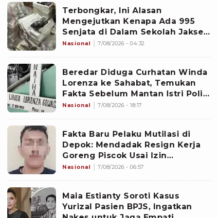
Terbongkar, Ini Alasan
Mengejutkan Kenapa Ada 995
Senjata di Dalam Sekolah Jaksel
Sejak 2020
Nasional
7/08/2026 - 04:32
Beredar Diduga Curhatan Winda
Lorenza ke Sahabat, Temukan
Fakta Sebelum Mantan Istri Polisi
di Medan Tewas
Nasional
7/08/2026 - 18:17
Fakta Baru Pelaku Mutilasi di
Depok: Mendadak Resign Kerja
Goreng Piscok Usai Izin
Interview di Mal
Nasional
7/08/2026 - 06:57
Maia Estianty Soroti Kasus
Yurizal Pasien BPJS, Ingatkan
Nakes untuk Jaga Empati