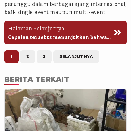
perunggu dalam berbagai ajang internasional,
baik single event maupun multi-event.
Halaman Selanjutnya :
Capaian tersebut menunjukkan bahwa
Indonesia memiliki talenta yang
mampu bersaing di tingkat dunia
apabila didukung oleh ekosistem yang
1
2
3
SELANJUTNYA
kuat dan berkelanjutan.
BERITA TERKAIT