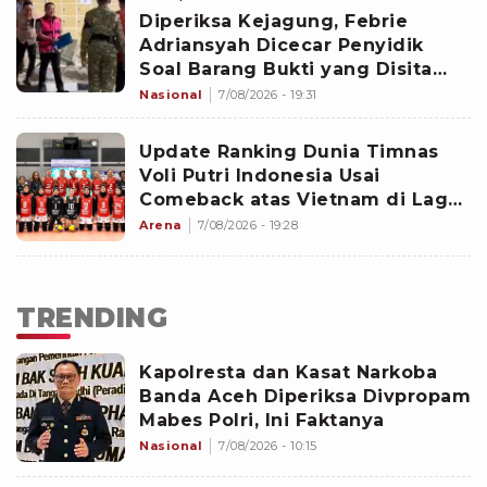
Diperiksa Kejagung, Febrie
Adriansyah Dicecar Penyidik
Soal Barang Bukti yang Disita
dari Kortastipidkor Polri dan Tim
Nasional
7/08/2026 - 19:31
9
Update Ranking Dunia Timnas
Voli Putri Indonesia Usai
Comeback atas Vietnam di Laga
Pembuka SEA V Cup 2026 Leg
Arena
7/08/2026 - 19:28
Kedua
TRENDING
Kapolresta dan Kasat Narkoba
Banda Aceh Diperiksa Divpropam
Mabes Polri, Ini Faktanya
Nasional
7/08/2026 - 10:15