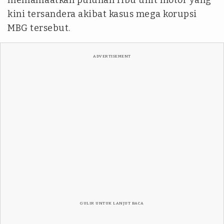
memanfaatkan puluhan ribu unit motor yang
kini tersandera akibat kasus mega korupsi
MBG tersebut.
ADVERTISEMENT
GULIR UNTUK LANJUT BACA