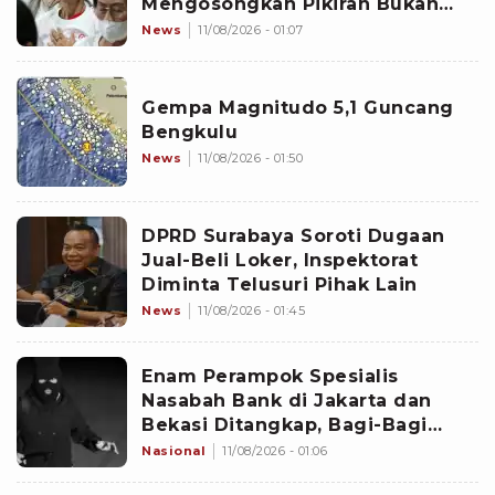
Mengosongkan Pikiran Bukan
Satu-satunya Cara
News
11/08/2026 - 01:07
Gempa Magnitudo 5,1 Guncang
Bengkulu
News
11/08/2026 - 01:50
DPRD Surabaya Soroti Dugaan
Jual-Beli Loker, Inspektorat
Diminta Telusuri Pihak Lain
News
11/08/2026 - 01:45
Enam Perampok Spesialis
Nasabah Bank di Jakarta dan
Bekasi Ditangkap, Bagi-Bagi
Tugas Terstruktur
Nasional
11/08/2026 - 01:06