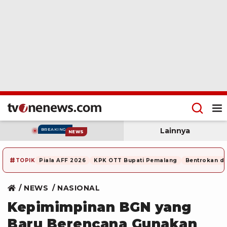
Lainnya
BREAKING
NEWS
#
TOPIK
Piala AFF 2026
KPK OTT Bupati Pemalang
Bentrokan di
NEWS
NASIONAL
Kepimimpinan BGN yang
Baru Berencana Gunakan