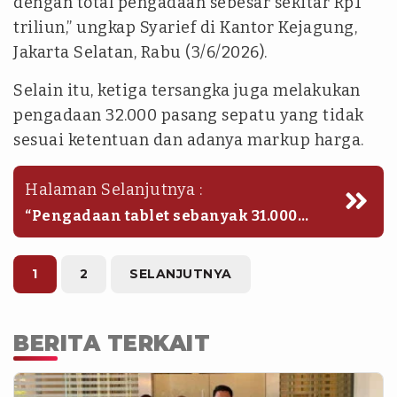
dengan total pengadaan sebesar sekitar Rp1
triliun,” ungkap Syarief di Kantor Kejagung,
Jakarta Selatan, Rabu (3/6/2026).
Selain itu, ketiga tersangka juga melakukan
pengadaan 32.000 pasang sepatu yang tidak
sesuai ketentuan dan adanya markup harga.
Halaman Selanjutnya :
“Pengadaan tablet sebanyak 31.000
sekian yang tidak sesuai ketentuan
dan adanya markup. Dan pengadaan
televisi 75 inci sebanyak 5.400 unit
1
2
SELANJUTNYA
yang tidak sesuai ketentuan dengan
adanya markup harga,” jelas Syarief.
(raa)
BERITA TERKAIT