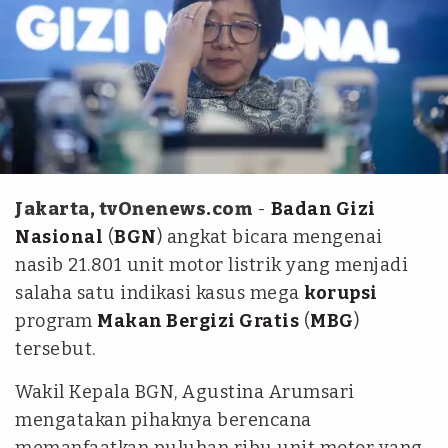
tvOnenews.com/Julio Trisaputra
Jakarta, tvOnenews.com
-
Badan Gizi
Nasional
(
BGN
) angkat bicara mengenai
nasib 21.801 unit motor listrik yang menjadi
salaha satu indikasi kasus mega
korupsi
program
Makan Bergizi Gratis
(
MBG
)
tersebut.
Wakil Kepala BGN, Agustina Arumsari
mengatakan pihaknya berencana