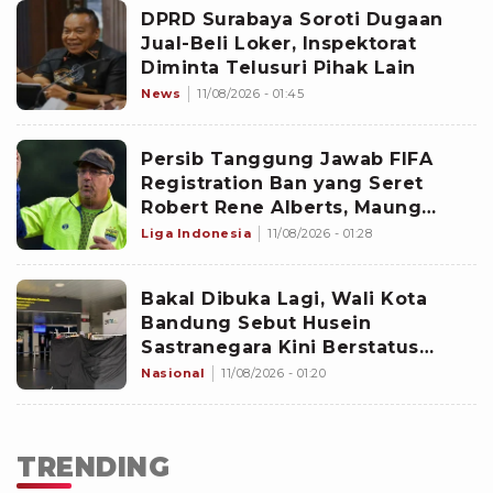
DPRD Surabaya Soroti Dugaan
Jual-Beli Loker, Inspektorat
Diminta Telusuri Pihak Lain
News
11/08/2026 - 01:45
Persib Tanggung Jawab FIFA
Registration Ban yang Seret
Robert Rene Alberts, Maung
Bandung Selesaikan Bursa
Liga Indonesia
11/08/2026 - 01:28
Transfer Pemain Lebih Cepat?
Bakal Dibuka Lagi, Wali Kota
Bandung Sebut Husein
Sastranegara Kini Berstatus
Bandar Udara Internasional
Nasional
11/08/2026 - 01:20
TRENDING