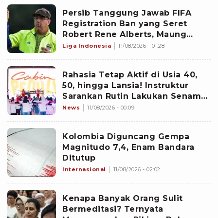
Persib Tanggung Jawab FIFA
Registration Ban yang Seret
Robert Rene Alberts, Maung
Bandung Selesaikan Bursa
Liga Indonesia
11/08/2026 - 01:28
Transfer Pemain Lebih Cepat?
Rahasia Tetap Aktif di Usia 40,
50, hingga Lansia! Instruktur
Sarankan Rutin Lakukan Senam
Ini
News
11/08/2026 - 00:09
Kolombia Diguncang Gempa
Magnitudo 7,4, Enam Bandara
Ditutup
Internasional
11/08/2026 - 02:02
Kenapa Banyak Orang Sulit
Bermeditasi? Ternyata