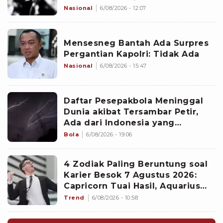
Nasional
6/08/2026 - 12:07
Mensesneg Bantah Ada Surpres
Pergantian Kapolri: Tidak Ada
Nasional
6/08/2026 - 15:47
Daftar Pesepakbola Meninggal
Dunia akibat Tersambar Petir,
Ada dari Indonesia yang
Namanya sudah Tersohor
Bola
6/08/2026 - 19:06
4 Zodiak Paling Beruntung soal
Karier Besok 7 Agustus 2026:
Capricorn Tuai Hasil, Aquarius
Mencuri Perhatian Atasan
Trend
6/08/2026 - 10:58