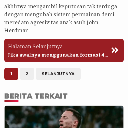
akhirnya mengambil keputusan tak terduga
dengan mengubah sistem permainan demi
meredam agresivitas anak asuh John
Herdman.
Halaman Selanjutnya :
Jika awalnya menggunakan formasi 4-
2-3-1, mereka terpaksa memperkuat
lini belakang untuk menghadapi
ancaman dari kedua sisi sayap Timnas
1
2
SELANJUTNYA
Indonesia.
BERITA TERKAIT