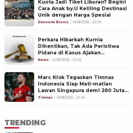
Kuota Jadi Tiket Liburan? Begini
Cara Anak by.U Keliling Destinasi
Unik dengan Harga Spesial
Ekonomi Bisnis
6/08/2026 - 22:03
Perkara Hibarkah Kurnia
Dihentikan, Tak Ada Peristiwa
Pidana di Kasus Ajakan
Staycation
News
6/08/2026 - 21:45
Marc Klok Tegaskan Timnas
Indonesia Siap Mati-matian
Lawan Singapura demi 280 Juta
Rakyat Indonesia
Timnas
6/08/2026 - 21:40
TRENDING