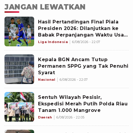
JANGAN LEWATKAN
Hasil Pertandingan Final Piala
Presiden 2026: Dilanjutkan ke
Babak Perpanjangan Waktu Usai
Persib Vs Persebaya Berakhir
Liga Indonesia
6/08/2026 - 22:07
Imbang
Kepala BGN Ancam Tutup
Permanen SPPG yang Tak Penuhi
Syarat
Nasional
6/08/2026 - 22:07
Sentuh Wilayah Pesisir,
Ekspedisi Merah Putih Polda Riau
Tanam 1.000 Mangrove
Daerah
6/08/2026 - 22:05