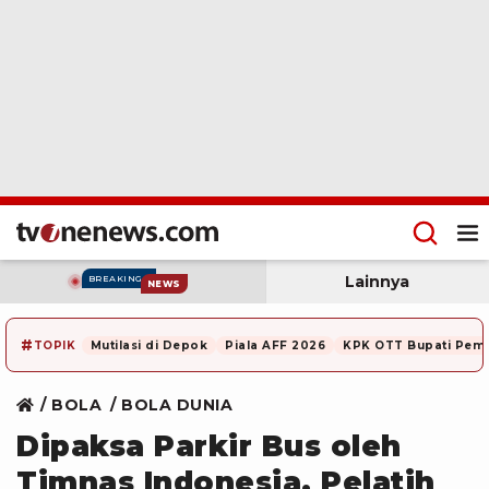
Lainnya
BREAKING
NEWS
#
TOPIK
Mutilasi di Depok
Piala AFF 2026
KPK OTT Bupati Pem
BOLA
BOLA DUNIA
Dipaksa Parkir Bus oleh
Timnas Indonesia, Pelatih