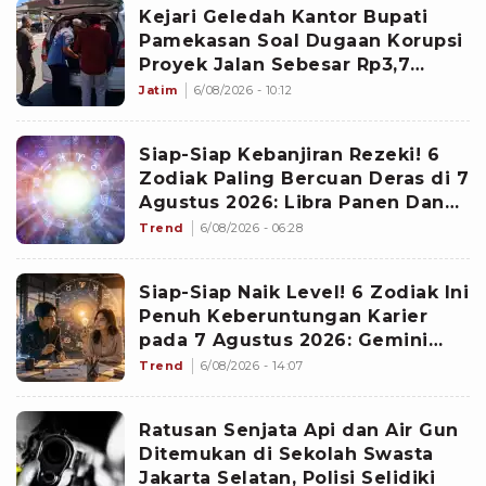
Kejari Geledah Kantor Bupati
Pamekasan Soal Dugaan Korupsi
Proyek Jalan Sebesar Rp3,7
Milliar
Jatim
6/08/2026 - 10:12
Siap-Siap Kebanjiran Rezeki! 6
Zodiak Paling Bercuan Deras di 7
Agustus 2026: Libra Panen Dana
Ekstra
Trend
6/08/2026 - 06:28
Siap-Siap Naik Level! 6 Zodiak Ini
Penuh Keberuntungan Karier
pada 7 Agustus 2026: Gemini
Punya Senjata Utama
Trend
6/08/2026 - 14:07
Ratusan Senjata Api dan Air Gun
Ditemukan di Sekolah Swasta
Jakarta Selatan, Polisi Selidiki