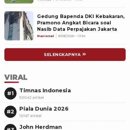
Rugikan Garuda
Gedung Bapenda DKI Kebakaran,
Pramono Angkat Bicara soal
Nasib Data Perpajakan Jakarta
Nasional
8/08/2026 - 13:54
SELENGKAPNYA
VIRAL
Timnas Indonesia
#1
50042 artikel
Piala Dunia 2026
#2
10147 artikel
John Herdman
#3