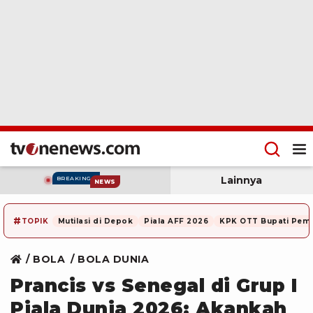
Lainnya
BREAKING
NEWS
#
TOPIK
Mutilasi di Depok
Piala AFF 2026
KPK OTT Bupati Pem
BOLA
BOLA DUNIA
Prancis vs Senegal di Grup I
Piala Dunia 2026: Akankah