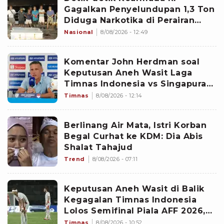
Gagalkan Penyelundupan 1,3 Ton
Diduga Narkotika di Perairan
Bintan
Nasional
8/08/2026 - 12:49
Komentar John Herdman soal
Keputusan Aneh Wasit Laga
Timnas Indonesia vs Singapura
di Piala AFF 2026: Percuma
Timnas
8/08/2026 - 12:14
Bahas Itu
Berlinang Air Mata, Istri Korban
Begal Curhat ke KDM: Dia Abis
Shalat Tahajud
Trend
8/08/2026 - 07:11
Keputusan Aneh Wasit di Balik
Kegagalan Timnas Indonesia
Lolos Semifinal Piala AFF 2026,
Untungkan Singapura dan
Timnas
8/08/2026 - 10:52