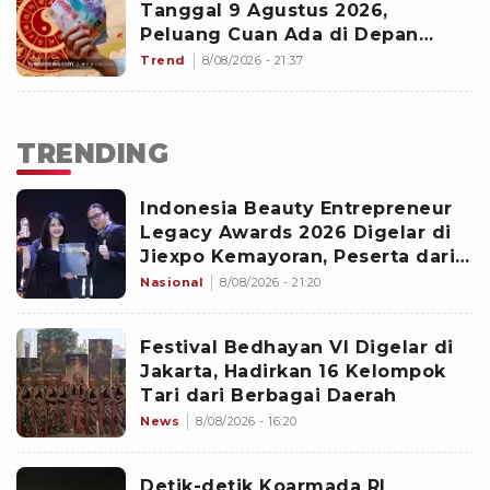
Tanggal 9 Agustus 2026,
Peluang Cuan Ada di Depan
Mata!
Trend
8/08/2026 - 21:37
TRENDING
Indonesia Beauty Entrepreneur
Legacy Awards 2026 Digelar di
Jiexpo Kemayoran, Peserta dari
4 Negara Adu Karya PMU
Nasional
8/08/2026 - 21:20
Festival Bedhayan VI Digelar di
Jakarta, Hadirkan 16 Kelompok
Tari dari Berbagai Daerah
News
8/08/2026 - 16:20
Detik-detik Koarmada RI