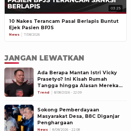
03:25
10 Nakes Terancam Pasal Berlapis Buntut
Ejek Pasien BPJS
News
7/08/2026
JANGAN LEWATKAN
Ada Berapa Mantan Istri Vicky
Prasetyo? Ini Kisah Rumah
Tangga hingga Alasan Mereka
Berpisah
Trend
8/08/2026 - 22:09
Sokong Pemberdayaan
Masyarakat Desa, B8C Diganjar
Penghargaan
News
8/08/2026 - 22:08