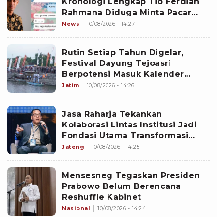
Kronologi Lengkap Tio Ferdian
Rahmana Diduga Minta Pacar
Aborsi sampai Respons IRARI
News
10/08/2026 - 14:27
Jatim
Rutin Setiap Tahun Digelar,
Festival Dayung Tejoasri
Berpotensi Masuk Kalender
Event Provinsi
Jatim
10/08/2026 - 14:26
Jasa Raharja Tekankan
Kolaborasi Lintas Institusi Jadi
Fondasi Utama Transformasi
Digital
Jateng
10/08/2026 - 14:25
Mensesneg Tegaskan Presiden
Prabowo Belum Berencana
Reshuffle Kabinet
Nasional
10/08/2026 - 14:24