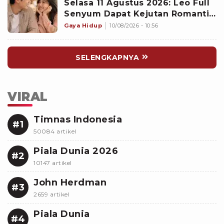
Selasa 11 Agustus 2026: Leo Full
Senyum Dapat Kejutan Romantis,
Scorpio Waspada Ada Provokasi
Gaya Hidup
10/08/2026 - 10:56
Orang Ketiga
SELENGKAPNYA
VIRAL
Timnas Indonesia
#1
50084 artikel
Piala Dunia 2026
#2
10147 artikel
John Herdman
#3
2659 artikel
Piala Dunia
#4