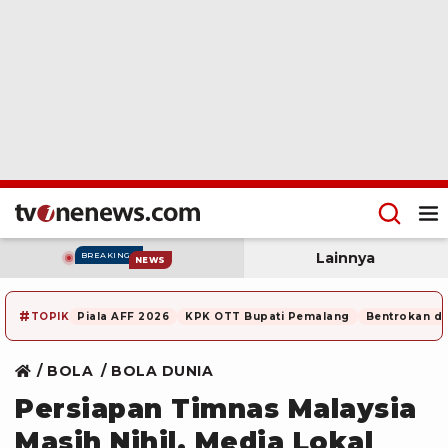
Lainnya
BREAKING
NEWS
#
TOPIK
Piala AFF 2026
KPK OTT Bupati Pemalang
Bentrokan di
BOLA
BOLA DUNIA
Persiapan Timnas Malaysia
Masih Nihil, Media Lokal