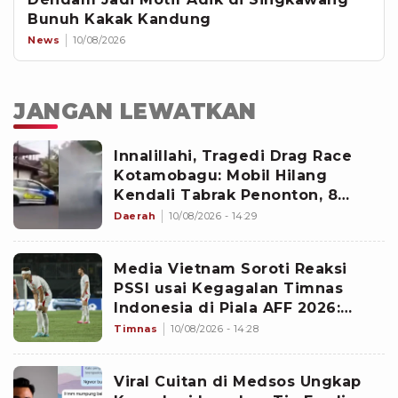
Bunuh Kakak Kandung
News
10/08/2026
JANGAN LEWATKAN
Innalillahi, Tragedi Drag Race
Kotamobagu: Mobil Hilang
Kendali Tabrak Penonton, 8
Orang Tewas
Daerah
10/08/2026 - 14:29
Media Vietnam Soroti Reaksi
PSSI usai Kegagalan Timnas
Indonesia di Piala AFF 2026:
Mereka Membungkuk Minta Maaf
Timnas
10/08/2026 - 14:28
Viral Cuitan di Medsos Ungkap