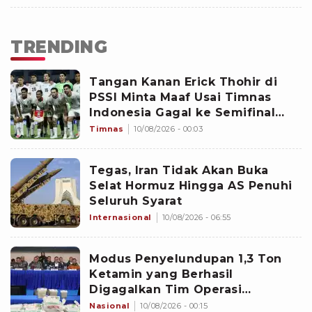
TRENDING
Tangan Kanan Erick Thohir di
PSSI Minta Maaf Usai Timnas
Indonesia Gagal ke Semifinal
Piala AFF 2026: Jangan Hujat
Timnas
10/08/2026 - 00:03
Pemain
Tegas, Iran Tidak Akan Buka
Selat Hormuz Hingga AS Penuhi
Seluruh Syarat
Internasional
10/08/2026 - 06:55
Modus Penyelundupan 1,3 Ton
Ketamin yang Berhasil
Digagalkan Tim Operasi
Gabungan di Perairan Natuna
Nasional
10/08/2026 - 00:15