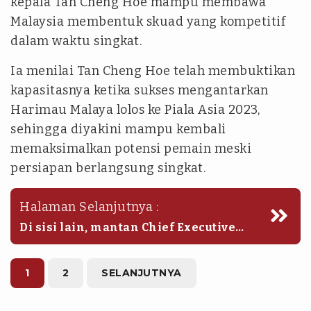
kepala Tan Cheng Hoe mampu membawa
Malaysia membentuk skuad yang kompetitif
dalam waktu singkat.
Ia menilai Tan Cheng Hoe telah membuktikan
kapasitasnya ketika sukses mengantarkan
Harimau Malaya lolos ke Piala Asia 2023,
sehingga diyakini mampu kembali
memaksimalkan potensi pemain meski
persiapan berlangsung singkat.
Halaman Selanjutnya :
Di sisi lain, mantan Chief Executive
Officer Kelantan FC, Ahmad Muzakkir
Hamid, turut menyoroti kepemimpinan
sepak bola Malaysia. Ia menegaskan
1
2
SELANJUTNYA
bahwa tidak ada individu yang
memiliki keistimewaan khusus dalam