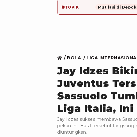
#
TOPIK
Mutilasi di Depok
BOLA
LIGA INTERNASIONA
Jay Idzes Bik
Juventus Ter
Sassuolo Tum
Liga Italia, I
Jay Idzes sukses membawa Sassuo
pekan ini. Hasil tersebut langsu
diuntungkan.