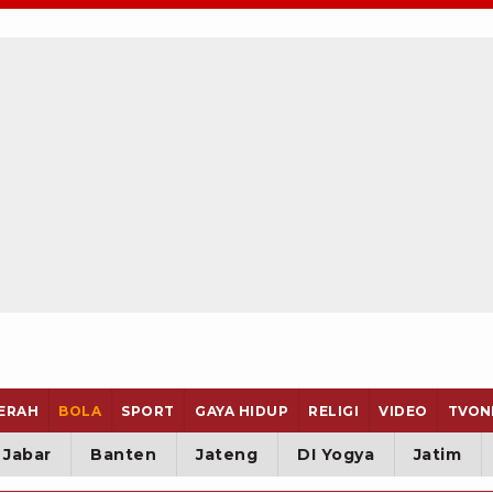
ERAH
BOLA
SPORT
GAYA HIDUP
RELIGI
VIDEO
TVON
Jabar
Banten
Jateng
DI Yogya
Jatim