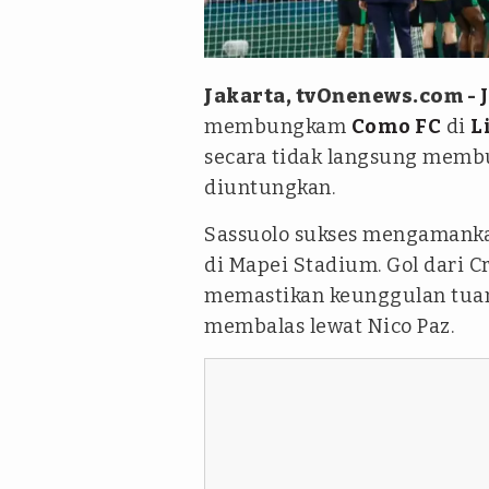
REUTERS/Alessandro Garofalo
Jakarta, tvOnenews.com -
membungkam
Como FC
di
L
secara tidak langsung mem
diuntungkan.
Sassuolo sukses mengamankan
di Mapei Stadium. Gol dari Cr
memastikan keunggulan tua
membalas lewat Nico Paz.