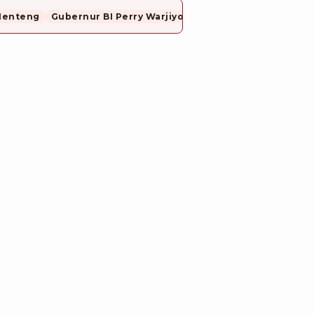
Menteng
Gubernur BI Perry Warjiyo Mundur