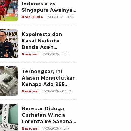
Indonesia vs
Singapura Awalnya
Bukan di Stadion
Bola Dunia
7/08/2026 - 20:07
Jalan Besar
Kapolresta dan
Kasat Narkoba
Banda Aceh
Diperiksa
Nasional
7/08/2026 - 10:15
Divpropam Mabes
Polri, Ini Faktanya
Terbongkar, Ini
Alasan Mengejutkan
Kenapa Ada 995
Senjata di Dalam
Nasional
7/08/2026 - 04:32
Sekolah Jaksel
Sejak 2020
Beredar Diduga
Curhatan Winda
Lorenza ke Sahabat,
Temukan Fakta
Nasional
7/08/2026 - 18:17