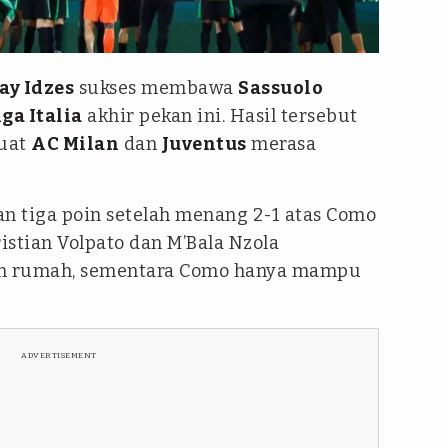
Jay Idzes
sukses membawa
Sassuolo
iga Italia
akhir pekan ini. Hasil tersebut
buat
AC Milan
dan
Juventus
merasa
 tiga poin setelah menang 2-1 atas Como
istian Volpato dan M’Bala Nzola
n rumah, sementara Como hanya mampu
ADVERTISEMENT