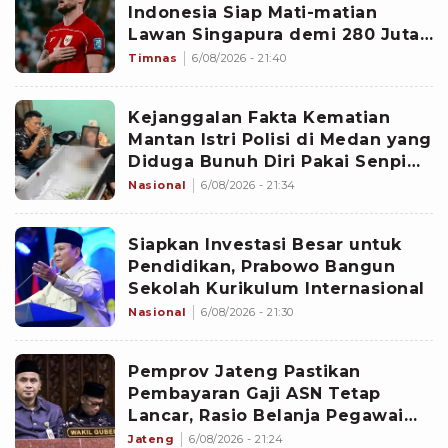
Indonesia Siap Mati-matian
Lawan Singapura demi 280 Juta
Rakyat Indonesia
Timnas
6/08/2026 - 21:40
Kejanggalan Fakta Kematian
Mantan Istri Polisi di Medan yang
Diduga Bunuh Diri Pakai Senpi
Eks Suami di Kamar Mandi
Nasional
6/08/2026 - 21:34
Siapkan Investasi Besar untuk
Pendidikan, Prabowo Bangun
Sekolah Kurikulum Internasional
Nasional
6/08/2026 - 21:30
Pemprov Jateng Pastikan
Pembayaran Gaji ASN Tetap
Lancar, Rasio Belanja Pegawai
Masih di Bawah Ambang Batas
Jateng
6/08/2026 - 21:24