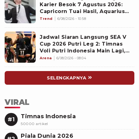
Karier Besok 7 Agustus 2026:
Capricorn Tuai Hasil, Aquarius
Mencuri Perhatian Atasan
Trend
6/08/2026 - 10:58
Jadwal Siaran Langsung SEA V
Cup 2026 Putri Leg 2: Timnas
Voli Putri Indonesia Main Lagi,
Langsung Hadapi Vietnam
Arena
6/08/2026 - 08:04
SELENGKAPNYA
VIRAL
Timnas Indonesia
#1
50000 artikel
Piala Dunia 2026
#2