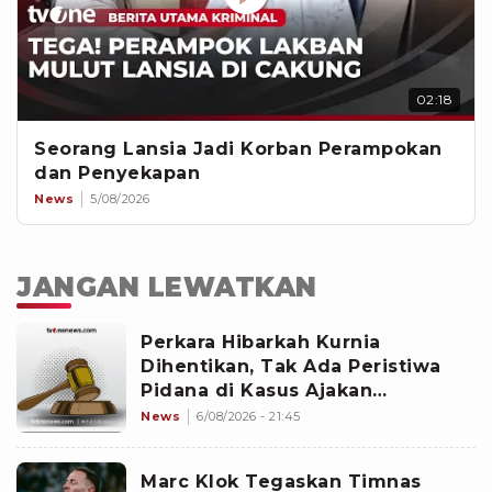
02:18
Seorang Lansia Jadi Korban Perampokan
dan Penyekapan
News
5/08/2026
JANGAN LEWATKAN
Perkara Hibarkah Kurnia
Dihentikan, Tak Ada Peristiwa
Pidana di Kasus Ajakan
Staycation
News
6/08/2026 - 21:45
Marc Klok Tegaskan Timnas