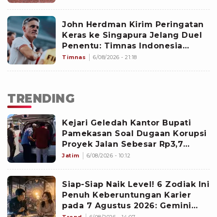
John Herdman Kirim Peringatan
Keras ke Singapura Jelang Duel
Penentu: Timnas Indonesia
Terluka dan Lapar Kemenangan
Timnas
6/08/2026 - 21:18
TRENDING
Kejari Geledah Kantor Bupati
Pamekasan Soal Dugaan Korupsi
Proyek Jalan Sebesar Rp3,7
Milliar
Jatim
6/08/2026 - 10:12
Siap-Siap Naik Level! 6 Zodiak Ini
Penuh Keberuntungan Karier
pada 7 Agustus 2026: Gemini
Punya Senjata Utama
Trend
6/08/2026 - 14:07