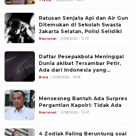
Ratusan Senjata Api dan Air Gun
Ditemukan di Sekolah Swasta
Jakarta Selatan, Polisi Selidiki
Nasional
6/08/2026 - 12:07
Daftar Pesepakbola Meninggal
Dunia akibat Tersambar Petir,
Ada dari Indonesia yang
Namanya sudah Tersohor
Bola
6/08/2026 - 19:06
Mensesneg Bantah Ada Surpres
Pergantian Kapolri: Tidak Ada
Nasional
6/08/2026 - 15:47
4 Zodiak Paling Beruntung soal