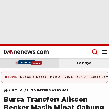
Lainnya
BREAKING
NEWS
#
TOPIK
Mutilasi di Depok
Piala AFF 2026
KPK OTT Bupati Pem
BOLA
LIGA INTERNASIONAL
Bursa Transfer: Alisson
Becker Masih Minat Gabung