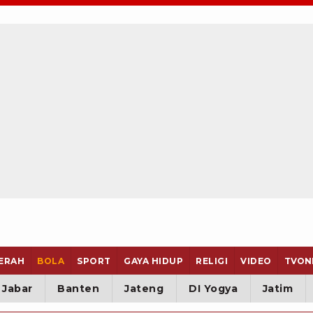
ERAH
BOLA
SPORT
GAYA HIDUP
RELIGI
VIDEO
TVON
Jabar
Banten
Jateng
DI Yogya
Jatim