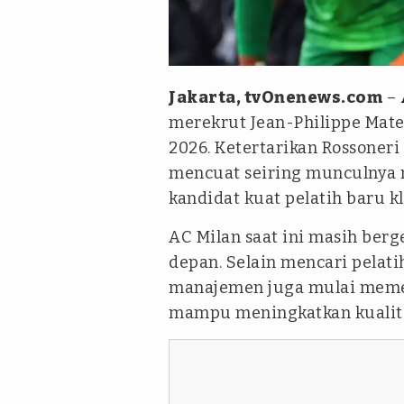
REUTERS/Hannah Mckay
Jakarta, tvOnenews.com
–
merekrut Jean-Philippe Mat
2026. Ketertarikan Rossoneri
mencuat seiring munculnya n
kandidat kuat pelatih baru kl
AC Milan saat ini masih ber
depan. Selain mencari pelati
manajemen juga mulai memet
mampu meningkatkan kualita