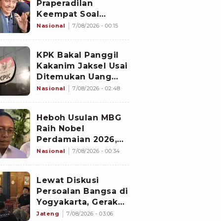
Praperadilan
Keempat Soal
Status Cekal
Nasional
7/08/2026 - 00:15
KPK Bakal Panggil
Kakanim Jaksel Usai
Ditemukan Uang
8.500 Dolar
Nasional
7/08/2026 - 02:48
Singapura Hasil
Penggeledahan
Heboh Usulan MBG
Raih Nobel
Perdamaian 2026,
Istana Akhirnya
Nasional
7/08/2026 - 00:34
Buka Suara
Lewat Diskusi
Persoalan Bangsa di
Yogyakarta, Gerakan
Iqra Indonesia
Jateng
7/08/2026 - 03:06