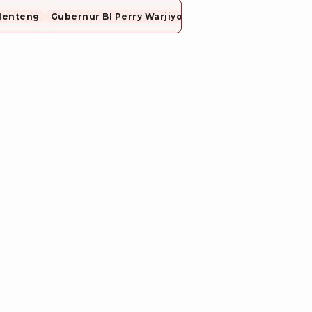
Menteng
Gubernur BI Perry Warjiyo Mundur