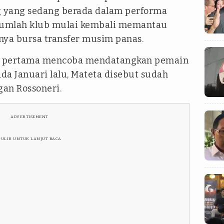
g yang sedang berada dalam performa
sejumlah klub mulai kembali memantau
nya bursa transfer musim panas.
li pertama mencoba mendatangkan pemain
ada Januari lalu, Mateta disebut sudah
an Rossoneri.
ADVERTISEMENT
GULIR UNTUK LANJUT BACA