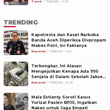
Trend
7/08/2026 - 14:03
TRENDING
Kapolresta dan Kasat Narkoba
Banda Aceh Diperiksa Divpropam
Mabes Polri, Ini Faktanya
Nasional
7/08/2026 - 10:15
Terbongkar, Ini Alasan
Mengejutkan Kenapa Ada 995
Senjata di Dalam Sekolah Jaksel
Sejak 2020
Nasional
7/08/2026 - 04:32
Maia Estianty Soroti Kasus
Yurizal Pasien BPJS, Ingatkan
Nakes untuk Jaga Empati