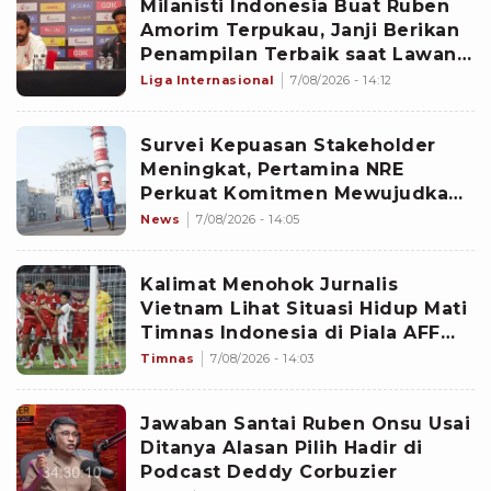
Milanisti Indonesia Buat Ruben
Amorim Terpukau, Janji Berikan
Penampilan Terbaik saat Lawan
Chelsea di GBK
Liga Internasional
7/08/2026 - 14:12
Survei Kepuasan Stakeholder
Meningkat, Pertamina NRE
Perkuat Komitmen Mewujudkan
Transisi Energi Berkelanjutan
News
7/08/2026 - 14:05
Kalimat Menohok Jurnalis
Vietnam Lihat Situasi Hidup Mati
Timnas Indonesia di Piala AFF
2026: Sulit tapi Garuda Bisa
Timnas
7/08/2026 - 14:03
Bangkit
Jawaban Santai Ruben Onsu Usai
Ditanya Alasan Pilih Hadir di
Podcast Deddy Corbuzier