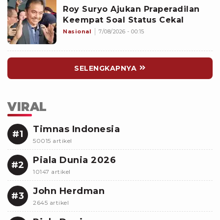
Roy Suryo Ajukan Praperadilan
Keempat Soal Status Cekal
Nasional
7/08/2026 - 00:15
SELENGKAPNYA
VIRAL
Timnas Indonesia
#1
50015 artikel
Piala Dunia 2026
#2
10147 artikel
John Herdman
#3
2645 artikel