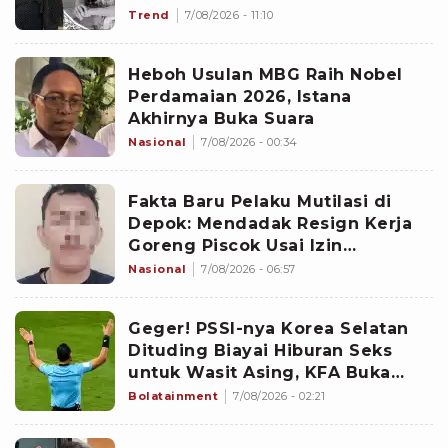
Trend
7/08/2026 - 11:10
Heboh Usulan MBG Raih Nobel
Perdamaian 2026, Istana
Akhirnya Buka Suara
Nasional
7/08/2026 - 00:34
Fakta Baru Pelaku Mutilasi di
Depok: Mendadak Resign Kerja
Goreng Piscok Usai Izin
Interview di Mal
Nasional
7/08/2026 - 06:57
Geger! PSSI-nya Korea Selatan
Dituding Biayai Hiburan Seks
untuk Wasit Asing, KFA Buka
Suara
Bolatainment
7/08/2026 - 02:21