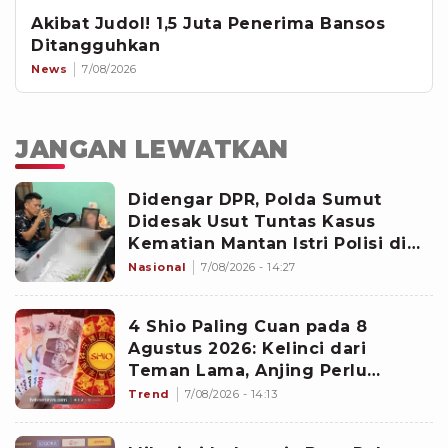
Akibat Judol! 1,5 Juta Penerima Bansos
Ditangguhkan
News
7/08/2026
JANGAN LEWATKAN
Didengar DPR, Polda Sumut
Didesak Usut Tuntas Kasus
Kematian Mantan Istri Polisi di
Medan
Nasional
7/08/2026 - 14:27
4 Shio Paling Cuan pada 8
Agustus 2026: Kelinci dari
Teman Lama, Anjing Perlu
Waspada
Trend
7/08/2026 - 14:13