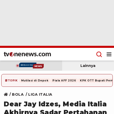
Lainnya
BREAKING
NEWS
#
TOPIK
Mutilasi di Depok
Piala AFF 2026
KPK OTT Bupati Pem
BOLA
LIGA ITALIA
Dear Jay Idzes, Media Italia
Akhirnya Sadar Pertahanan