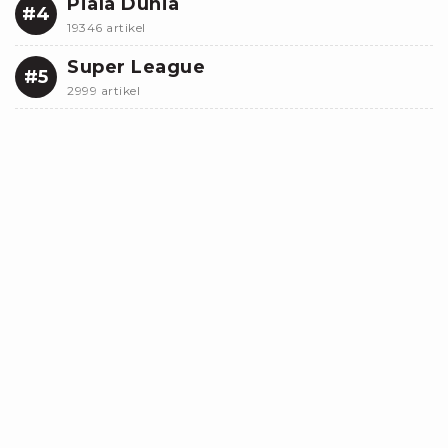
Piala Dunia
#4
19346 artikel
Super League
#5
2999 artikel