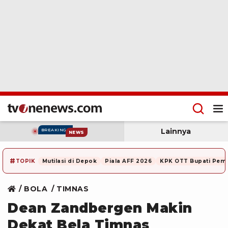
Lainnya
BREAKING
NEWS
#
TOPIK
Mutilasi di Depok
Piala AFF 2026
KPK OTT Bupati Pem
BOLA
TIMNAS
Dean Zandbergen Makin
Dekat Bela Timnas