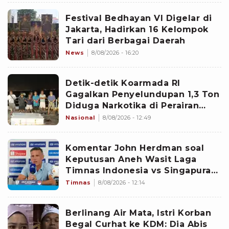
Festival Bedhayan VI Digelar di
Jakarta, Hadirkan 16 Kelompok
Tari dari Berbagai Daerah
News
8/08/2026 - 16:20
Detik-detik Koarmada RI
Gagalkan Penyelundupan 1,3 Ton
Diduga Narkotika di Perairan
Bintan
Nasional
8/08/2026 - 12:49
Komentar John Herdman soal
Keputusan Aneh Wasit Laga
Timnas Indonesia vs Singapura
di Piala AFF 2026: Percuma
Timnas
8/08/2026 - 12:14
Bahas Itu
Berlinang Air Mata, Istri Korban
Begal Curhat ke KDM: Dia Abis