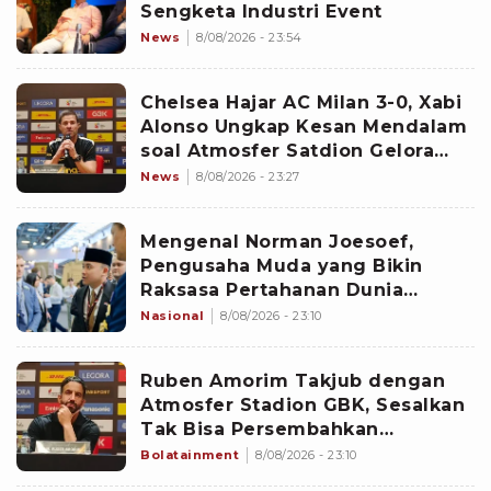
Sengketa Industri Event
News
8/08/2026 - 23:54
Chelsea Hajar AC Milan 3-0, Xabi
Alonso Ungkap Kesan Mendalam
soal Atmosfer Satdion Gelora
Bung Karno
News
8/08/2026 - 23:27
Mengenal Norman Joesoef,
Pengusaha Muda yang Bikin
Raksasa Pertahanan Dunia
Kepincut Indonesia
Nasional
8/08/2026 - 23:10
Ruben Amorim Takjub dengan
Atmosfer Stadion GBK, Sesalkan
Tak Bisa Persembahkan
Kemenangan untuk Milanisti
Bolatainment
8/08/2026 - 23:10
Indonesia