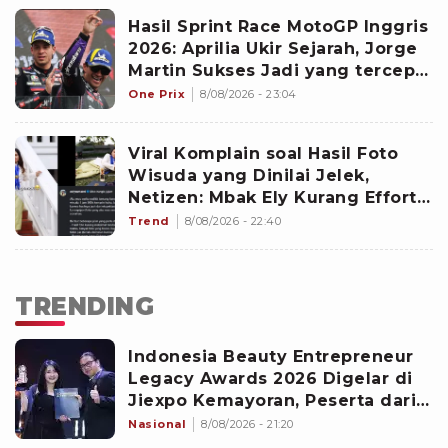
Hasil Sprint Race MotoGP Inggris
2026: Aprilia Ukir Sejarah, Jorge
Martin Sukses Jadi yang tercepat
di Silverstone
One Prix
8/08/2026 - 23:04
Viral Komplain soal Hasil Foto
Wisuda yang Dinilai Jelek,
Netizen: Mbak Ely Kurang Effort,
Maaf Terlalu Jujur
Trend
8/08/2026 - 22:40
TRENDING
Indonesia Beauty Entrepreneur
Legacy Awards 2026 Digelar di
Jiexpo Kemayoran, Peserta dari
4 Negara Adu Karya PMU
Nasional
8/08/2026 - 21:20