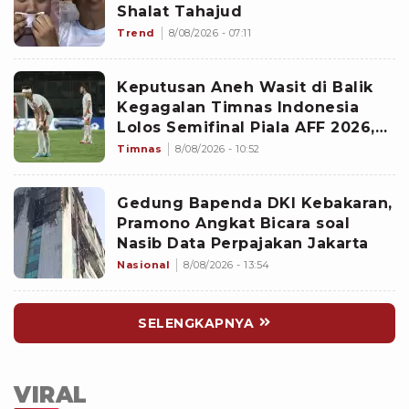
Shalat Tahajud
Trend
8/08/2026 - 07:11
Keputusan Aneh Wasit di Balik
Kegagalan Timnas Indonesia
Lolos Semifinal Piala AFF 2026,
Untungkan Singapura dan
Timnas
8/08/2026 - 10:52
Rugikan Garuda
Gedung Bapenda DKI Kebakaran,
Pramono Angkat Bicara soal
Nasib Data Perpajakan Jakarta
Nasional
8/08/2026 - 13:54
SELENGKAPNYA
VIRAL