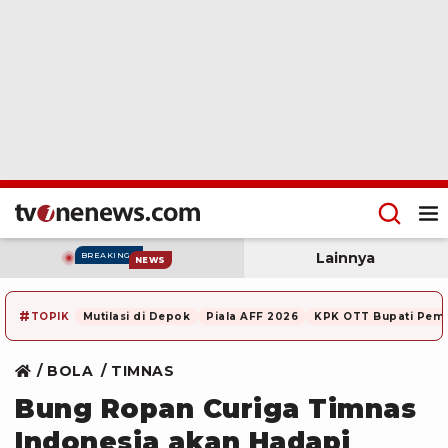
Lainnya
BREAKING
NEWS
#
TOPIK
Mutilasi di Depok
Piala AFF 2026
KPK OTT Bupati Pem
BOLA
TIMNAS
Bung Ropan Curiga Timnas
Indonesia akan Hadapi