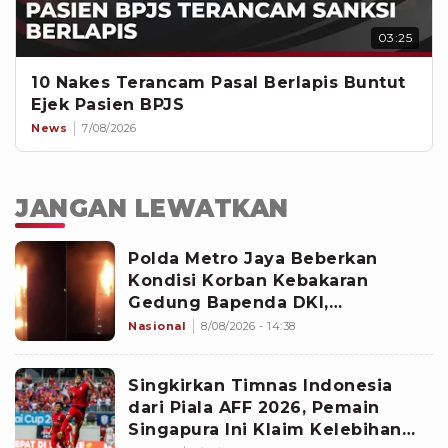
03:25
10 Nakes Terancam Pasal Berlapis Buntut
Ejek Pasien BPJS
News
7/08/2026
JANGAN LEWATKAN
Polda Metro Jaya Beberkan
Kondisi Korban Kebakaran
Gedung Bapenda DKI,
Penyelidikan Masih Dilakukan
Nasional
8/08/2026 - 14:38
Singkirkan Timnas Indonesia
dari Piala AFF 2026, Pemain
Singapura Ini Klaim Kelebihan