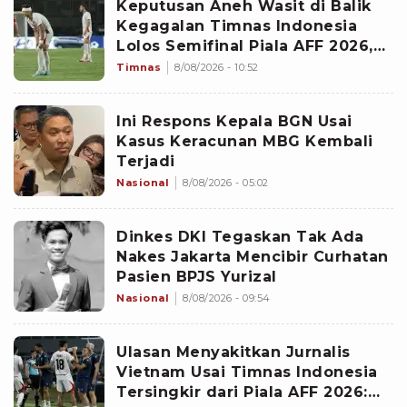
Keputusan Aneh Wasit di Balik
Kegagalan Timnas Indonesia
Lolos Semifinal Piala AFF 2026,
Untungkan Singapura dan
Timnas
8/08/2026 - 10:52
Rugikan Garuda
Ini Respons Kepala BGN Usai
Kasus Keracunan MBG Kembali
Terjadi
Nasional
8/08/2026 - 05:02
Dinkes DKI Tegaskan Tak Ada
Nakes Jakarta Mencibir Curhatan
Pasien BPJS Yurizal
Nasional
8/08/2026 - 09:54
Ulasan Menyakitkan Jurnalis
Vietnam Usai Timnas Indonesia
Tersingkir dari Piala AFF 2026: