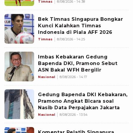
The Lions yang Buat Garuda
Timnas
8/08/2026 - 14:38
Gagal Menang
Bek Timnas Singapura Bongkar
Kunci Kalahkan Timnas
Indonesia di Piala AFF 2026
Timnas
8/08/2026 - 14:25
Imbas Kebakaran Gedung
Bapenda DKI, Pramono Sebut
ASN Bakal WFH Bergilir
Nasional
8/08/2026 - 14:17
Gedung Bapenda DKI Kebakaran,
Pramono Angkat Bicara soal
Nasib Data Perpajakan Jakarta
Nasional
8/08/2026 - 13:54
Komentar Pelatih Singapura