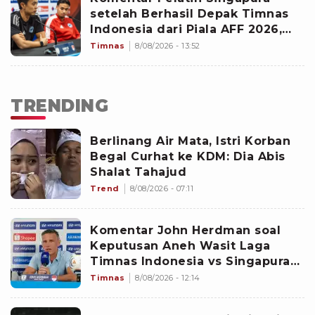
setelah Berhasil Depak Timnas
Indonesia dari Piala AFF 2026,
Gavin Lee Buka-bukaan: Saya
Timnas
8/08/2026 - 13:52
Sangat Bangga
TRENDING
Berlinang Air Mata, Istri Korban
Begal Curhat ke KDM: Dia Abis
Shalat Tahajud
Trend
8/08/2026 - 07:11
Komentar John Herdman soal
Keputusan Aneh Wasit Laga
Timnas Indonesia vs Singapura
di Piala AFF 2026: Percuma
Timnas
8/08/2026 - 12:14
Bahas Itu