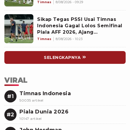
Memalukan!
Timnas
8/08/2026 - 09:29
Sikap Tegas PSSI Usai Timnas
Indonesia Gagal Lolos Semifinal
Piala AFF 2026, Ajang
Selanjutnya Jadi Pembuktian
Timnas
8/08/2026 - 10:23
Garuda
SELENGKAPNYA
VIRAL
Timnas Indonesia
#1
50035 artikel
Piala Dunia 2026
#2
10147 artikel
John Herdman