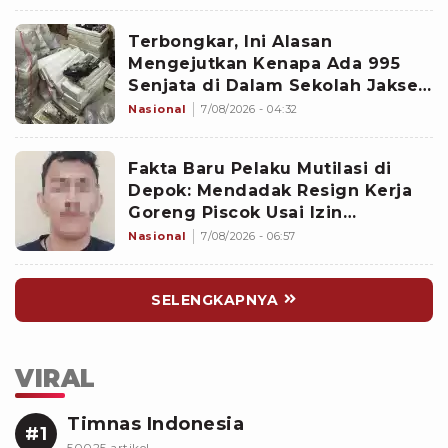
Terbongkar, Ini Alasan
Mengejutkan Kenapa Ada 995
Senjata di Dalam Sekolah Jaksel
Sejak 2020
Nasional
7/08/2026 - 04:32
Fakta Baru Pelaku Mutilasi di
Depok: Mendadak Resign Kerja
Goreng Piscok Usai Izin
Interview di Mal
Nasional
7/08/2026 - 06:57
SELENGKAPNYA
VIRAL
Timnas Indonesia
#1
50025 artikel