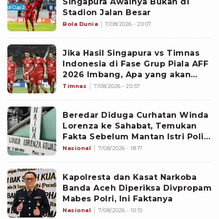
Singapura Awalnya Bukan di
Stadion Jalan Besar
Bola Dunia
7/08/2026 - 20:07
Jika Hasil Singapura vs Timnas
Indonesia di Fase Grup Piala AFF
2026 Imbang, Apa yang akan
Terjadi?
Timnas
7/08/2026 - 20:57
Beredar Diduga Curhatan Winda
Lorenza ke Sahabat, Temukan
Fakta Sebelum Mantan Istri Polisi
di Medan Tewas
Nasional
7/08/2026 - 18:17
Kapolresta dan Kasat Narkoba
Banda Aceh Diperiksa Divpropam
Mabes Polri, Ini Faktanya
Nasional
7/08/2026 - 10:15