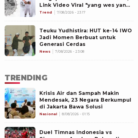
Link Video Viral "yang wes yang",
hingga Dokter dan Nakes
Trend
7/08/2026 - 23:17
Penghujat Yurizal
Teuku Yudhistira: HUT ke-14 IWO
Jadi Momen Berbuat untuk
Generasi Cerdas
News
7/08/2026 - 23:08
TRENDING
Krisis Air dan Sampah Makin
Mendesak, 23 Negara Berkumpul
di Jakarta Bawa Solusi
Nasional
8/08/2026 - 01:15
Duel Timnas Indonesia vs