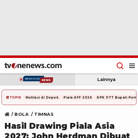
Lainnya
BREAKING
NEWS
#
TOPIK
Mutilasi di Depok
Piala AFF 2026
KPK OTT Bupati Pem
BOLA
TIMNAS
Hasil Drawing Piala Asia
2027: John Herdman Dibuat