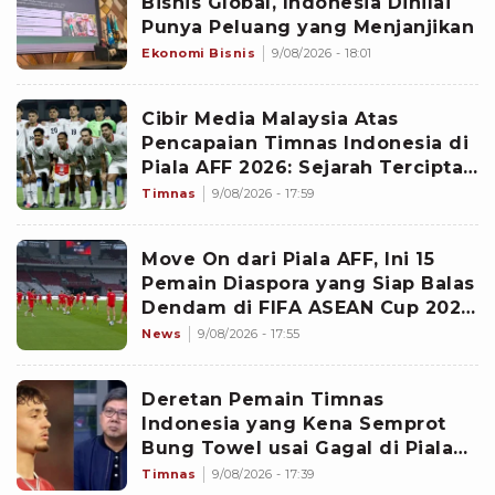
Bisnis Global, Indonesia Dinilai
Punya Peluang yang Menjanjikan
Ekonomi Bisnis
9/08/2026 - 18:01
Cibir Media Malaysia Atas
Pencapaian Timnas Indonesia di
Piala AFF 2026: Sejarah Tercipta
dengan Gagal Juara 30 Tahun
Timnas
9/08/2026 - 17:59
Move On dari Piala AFF, Ini 15
Pemain Diaspora yang Siap Balas
Dendam di FIFA ASEAN Cup 2026:
Timnas Indonesia Skuad Mewah
News
9/08/2026 - 17:55
Deretan Pemain Timnas
Indonesia yang Kena Semprot
Bung Towel usai Gagal di Piala
AFF 2026
Timnas
9/08/2026 - 17:39