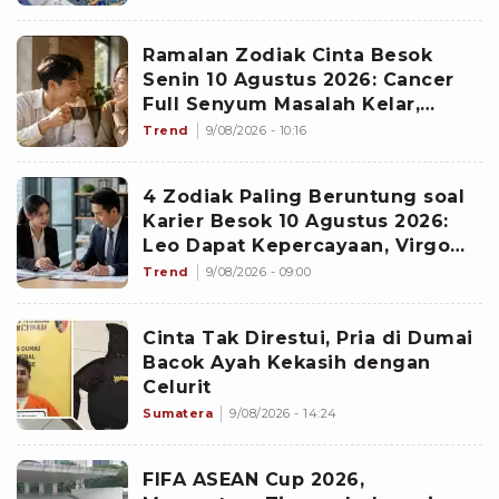
Ramalan Zodiak Cinta Besok
Senin 10 Agustus 2026: Cancer
Full Senyum Masalah Kelar,
Scorpio Awas Terprovokasi
Trend
9/08/2026 - 10:16
Kabar Burung di Awal Pekan
4 Zodiak Paling Beruntung soal
Karier Besok 10 Agustus 2026:
Leo Dapat Kepercayaan, Virgo
Makin Diperhitungkan
Trend
9/08/2026 - 09:00
Cinta Tak Direstui, Pria di Dumai
Bacok Ayah Kekasih dengan
Celurit
Sumatera
9/08/2026 - 14:24
FIFA ASEAN Cup 2026,