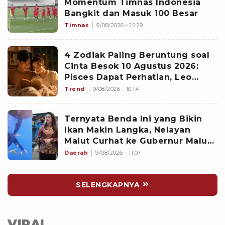
Momentum Timnas Indonesia
Bangkit dan Masuk 100 Besar
Timnas
9/08/2026 - 15:29
4 Zodiak Paling Beruntung soal
Cinta Besok 10 Agustus 2026:
Pisces Dapat Perhatian, Leo
Makin Dekat dengan Si Dia
Trend
9/08/2026 - 10:14
Ternyata Benda Ini yang Bikin
Ikan Makin Langka, Nelayan
Malut Curhat ke Gubernur Malut
Sherly Tjoanda soal Rumpon
Daerah
9/08/2026 - 11:07
Ilegal
SELENGKAPNYA
VIRAL