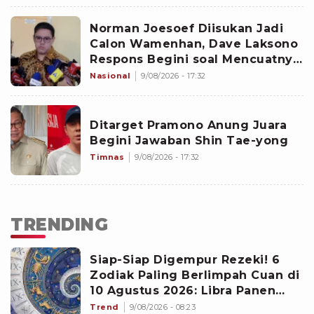
Norman Joesoef Diisukan Jadi
Calon Wamenhan, Dave Laksono
Respons Begini soal Mencuatnya
Nama CEO Republikorp
Nasional
9/08/2026 - 17:32
Ditarget Pramono Anung Juara
Begini Jawaban Shin Tae-yong
Timnas
9/08/2026 - 17:32
TRENDING
Siap-Siap Digempur Rezeki! 6
Zodiak Paling Berlimpah Cuan di
10 Agustus 2026: Libra Panen
Proyek Emas
Trend
9/08/2026 - 08:23