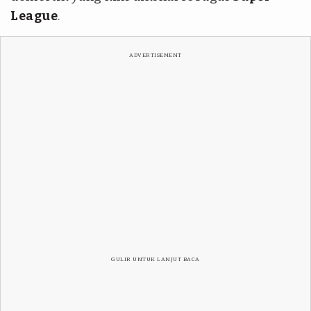
League
.
ADVERTISEMENT
GULIR UNTUK LANJUT BACA