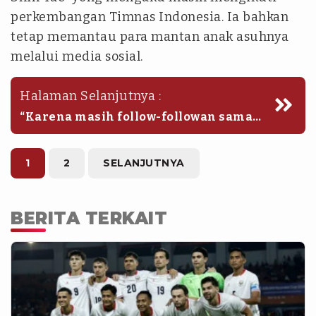
perkembangan Timnas Indonesia. Ia bahkan
tetap memantau para mantan anak asuhnya
melalui media sosial.
Halaman Selanjutnya :
“Karena masih follow-followan sama
pemain (timnas), jadi bisa dibilang
separuh dari pemain timnas masih
dipantau terus,” ungkap Jeje.
1
2
SELANJUTNYA
BERITA TERKAIT