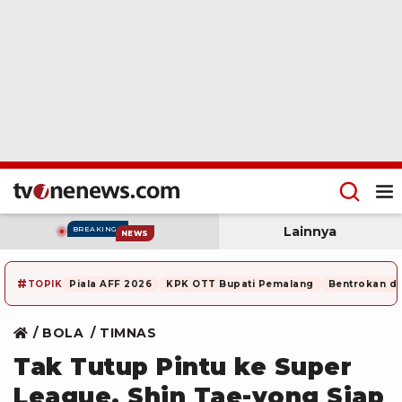
Lainnya
BREAKING
NEWS
#
TOPIK
Piala AFF 2026
KPK OTT Bupati Pemalang
Bentrokan di
BOLA
TIMNAS
Tak Tutup Pintu ke Super
League, Shin Tae-yong Siap