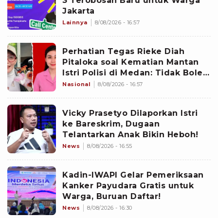
3 Terobosan Baru untuk Warga
Jakarta
Lainnya
8/08/2026 - 16:57
Perhatian Tegas Rieke Diah
Pitaloka soal Kematian Mantan
Istri Polisi di Medan: Tidak Boleh
Ada Perlakuan Istimewa
Nasional
8/08/2026 - 16:57
Vicky Prasetyo Dilaporkan Istri
ke Bareskrim, Dugaan
Telantarkan Anak Bikin Heboh!
News
8/08/2026 - 16:55
Kadin-IWAPI Gelar Pemeriksaan
Kanker Payudara Gratis untuk
Warga, Buruan Daftar!
News
8/08/2026 - 16:30