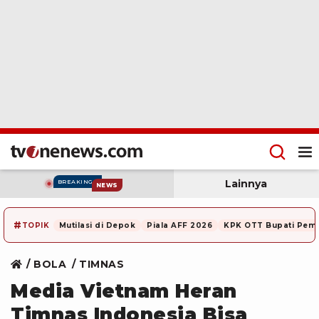
Lainnya
BREAKING
NEWS
#
TOPIK
Mutilasi di Depok
Piala AFF 2026
KPK OTT Bupati Pem
BOLA
TIMNAS
Media Vietnam Heran
Timnas Indonesia Bisa