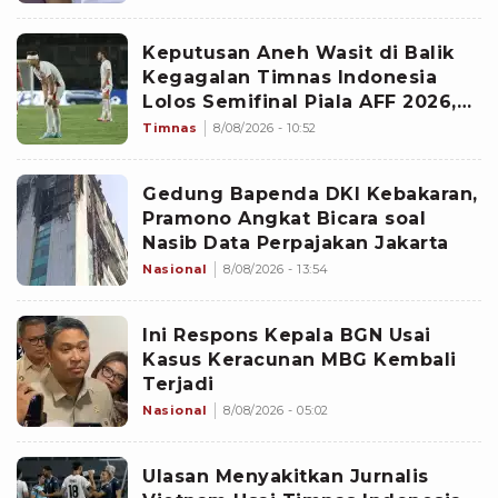
Keputusan Aneh Wasit di Balik
Kegagalan Timnas Indonesia
Lolos Semifinal Piala AFF 2026,
Untungkan Singapura dan
Timnas
8/08/2026 - 10:52
Rugikan Garuda
Gedung Bapenda DKI Kebakaran,
Pramono Angkat Bicara soal
Nasib Data Perpajakan Jakarta
Nasional
8/08/2026 - 13:54
Ini Respons Kepala BGN Usai
Kasus Keracunan MBG Kembali
Terjadi
Nasional
8/08/2026 - 05:02
Ulasan Menyakitkan Jurnalis