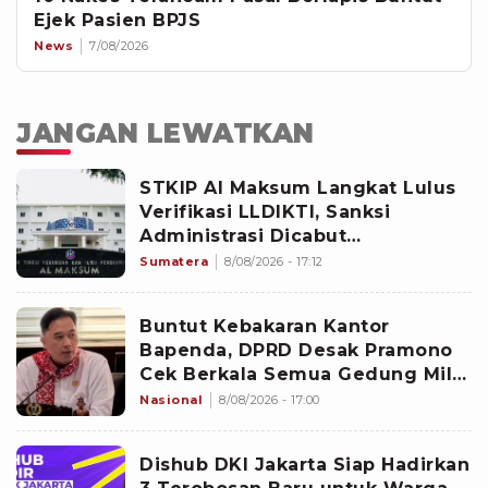
Ejek Pasien BPJS
News
7/08/2026
JANGAN LEWATKAN
STKIP Al Maksum Langkat Lulus
Verifikasi LLDIKTI, Sanksi
Administrasi Dicabut
Kemdiktisaintek
Sumatera
8/08/2026 - 17:12
Buntut Kebakaran Kantor
Bapenda, DPRD Desak Pramono
Cek Berkala Semua Gedung Milik
Pemprov Jakarta
Nasional
8/08/2026 - 17:00
Dishub DKI Jakarta Siap Hadirkan