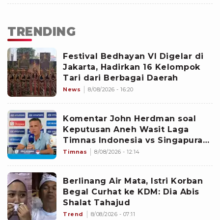
TRENDING
Festival Bedhayan VI Digelar di
Jakarta, Hadirkan 16 Kelompok
Tari dari Berbagai Daerah
News
8/08/2026 - 16:20
Komentar John Herdman soal
Keputusan Aneh Wasit Laga
Timnas Indonesia vs Singapura
di Piala AFF 2026: Percuma
Timnas
8/08/2026 - 12:14
Bahas Itu
Berlinang Air Mata, Istri Korban
Begal Curhat ke KDM: Dia Abis
Shalat Tahajud
Trend
8/08/2026 - 07:11