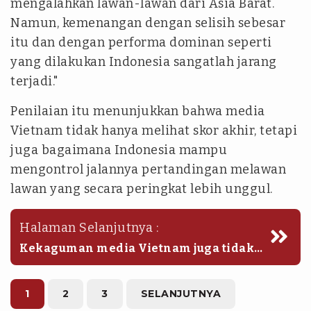
mengalahkan lawan-lawan dari Asia Barat.
Namun, kemenangan dengan selisih sebesar
itu dan dengan performa dominan seperti
yang dilakukan Indonesia sangatlah jarang
terjadi."
Penilaian itu menunjukkan bahwa media
Vietnam tidak hanya melihat skor akhir, tetapi
juga bagaimana Indonesia mampu
mengontrol jalannya pertandingan melawan
lawan yang secara peringkat lebih unggul.
Halaman Selanjutnya :
Kekaguman media Vietnam juga tidak
lepas dari status Oman yang selama ini
dikenal sebagai salah satu tim kuat di
kawasan Asia Barat.
1
2
3
SELANJUTNYA