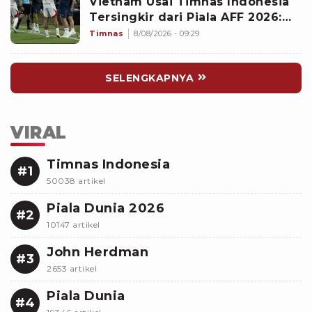
Vietnam Usai Timnas Indonesia
Tersingkir dari Piala AFF 2026:
Memalukan!
Timnas
8/08/2026 - 09:29
SELENGKAPNYA
VIRAL
Timnas Indonesia
#1
50038 artikel
Piala Dunia 2026
#2
10147 artikel
John Herdman
#3
2653 artikel
Piala Dunia
#4