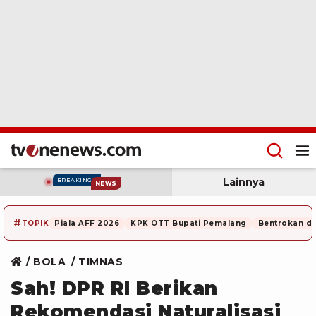
Lainnya
BREAKING
NEWS
#
TOPIK
Piala AFF 2026
KPK OTT Bupati Pemalang
Bentrokan di
BOLA
TIMNAS
Sah! DPR RI Berikan
Rekomendasi Naturalisasi