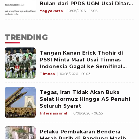
Bulan dari PPDS UGM Usai Ditarik
dari Stase Sardjito
Yogyakarta
10/08/2026 - 13:06
TRENDING
Tangan Kanan Erick Thohir di
PSSI Minta Maaf Usai Timnas
Indonesia Gagal ke Semifinal
Piala AFF 2026: Jangan Hujat
Timnas
10/08/2026 - 00:03
Pemain
Tegas, Iran Tidak Akan Buka
Selat Hormuz Hingga AS Penuhi
Seluruh Syarat
Internasional
10/08/2026 - 06:55
Pelaku Pembakaran Bendera
Merah Putih di Bandung Masih