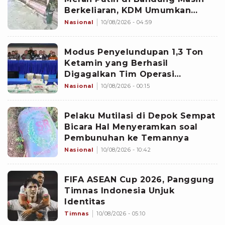
Berkeliaran, KDM Umumkan
Sayembara Berhadiah
Nasional
10/08/2026 - 04:59
Modus Penyelundupan 1,3 Ton
Ketamin yang Berhasil
Digagalkan Tim Operasi
Gabungan di Perairan Natuna
Nasional
10/08/2026 - 00:15
Pelaku Mutilasi di Depok Sempat
Bicara Hal Menyeramkan soal
Pembunuhan ke Temannya
Nasional
10/08/2026 - 10:42
FIFA ASEAN Cup 2026, Panggung
Timnas Indonesia Unjuk
Identitas
Timnas
10/08/2026 - 05:10