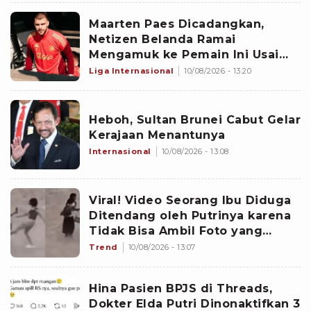
Maarten Paes Dicadangkan,
Netizen Belanda Ramai
Mengamuk ke Pemain Ini Usai
Ajax Kalahkan PEC di Eredivisie:
Liga Internasional
10/08/2026 - 13:20
Sangat Ceroboh
Heboh, Sultan Brunei Cabut Gelar
Kerajaan Menantunya
Internasional
10/08/2026 - 13:08
Viral! Video Seorang Ibu Diduga
Ditendang oleh Putrinya karena
Tidak Bisa Ambil Foto yang
Bagus
Trend
10/08/2026 - 13:07
Hina Pasien BPJS di Threads,
Dokter Elda Putri Dinonaktifkan 3