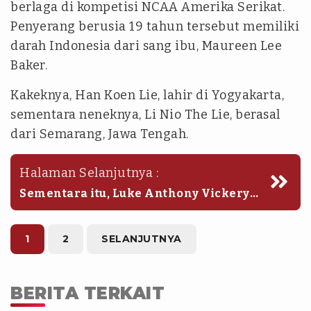
berlaga di kompetisi NCAA Amerika Serikat.
Penyerang berusia 19 tahun tersebut memiliki
darah Indonesia dari sang ibu, Maureen Lee
Baker.
Kakeknya, Han Koen Lie, lahir di Yogyakarta,
sementara neneknya, Li Nio The Lie, berasal
dari Semarang, Jawa Tengah.
Halaman Selanjutnya :
Sementara itu, Luke Anthony Vickery
merupakan pemain sayap berusia 20
tahun yang memperkuat Macarthur FC,
klub peserta kasta tertinggi Liga
1
2
SELANJUTNYA
Australia.
BERITA TERKAIT