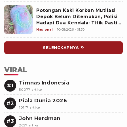
Potongan Kaki Korban Mutilasi
Depok Belum Ditemukan, Polisi
Hadapi Dua Kendala: Titik Pasti
Tersangka Membuangnya dan
Nasional
10/08/2026 - 01:30
Aliran Air
SELENGKAPNYA
VIRAL
Timnas Indonesia
#1
50077 artikel
Piala Dunia 2026
#2
10147 artikel
John Herdman
#3
2657 artikel