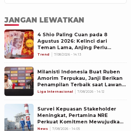
JANGAN LEWATKAN
4 Shio Paling Cuan pada 8
Agustus 2026: Kelinci dari
Teman Lama, Anjing Perlu
Waspada
Trend
7/08/2026 - 14:13
Milanisti Indonesia Buat Ruben
Amorim Terpukau, Janji Berikan
Penampilan Terbaik saat Lawan
Chelsea di GBK
Liga Internasional
7/08/2026 - 14:12
Survei Kepuasan Stakeholder
Meningkat, Pertamina NRE
Perkuat Komitmen Mewujudkan
Transisi Energi Berkelanjutan
News
7/08/2026 - 14:05