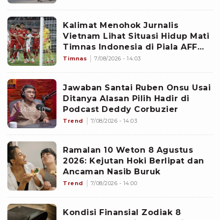
Kalimat Menohok Jurnalis
Vietnam Lihat Situasi Hidup Mati
Timnas Indonesia di Piala AFF
2026: Sulit tapi Garuda Bisa
Timnas
7/08/2026 - 14:03
Bangkit
Jawaban Santai Ruben Onsu Usai
Ditanya Alasan Pilih Hadir di
Podcast Deddy Corbuzier
Trend
7/08/2026 - 14:03
Ramalan 10 Weton 8 Agustus
2026: Kejutan Hoki Berlipat dan
Ancaman Nasib Buruk
Trend
7/08/2026 - 14:00
Kondisi Finansial Zodiak 8