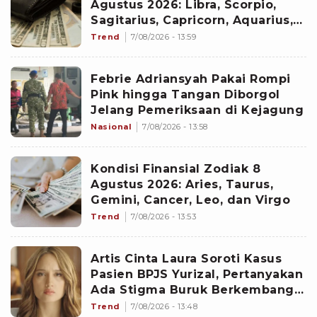
Agustus 2026: Libra, Scorpio,
Sagitarius, Capricorn, Aquarius,
dan Pisces
Trend
7/08/2026 - 13:59
Febrie Adriansyah Pakai Rompi
Pink hingga Tangan Diborgol
Jelang Pemeriksaan di Kejagung
Nasional
7/08/2026 - 13:58
Kondisi Finansial Zodiak 8
Agustus 2026: Aries, Taurus,
Gemini, Cancer, Leo, dan Virgo
Trend
7/08/2026 - 13:53
Artis Cinta Laura Soroti Kasus
Pasien BPJS Yurizal, Pertanyakan
Ada Stigma Buruk Berkembang
di Masyarakat
Trend
7/08/2026 - 13:48