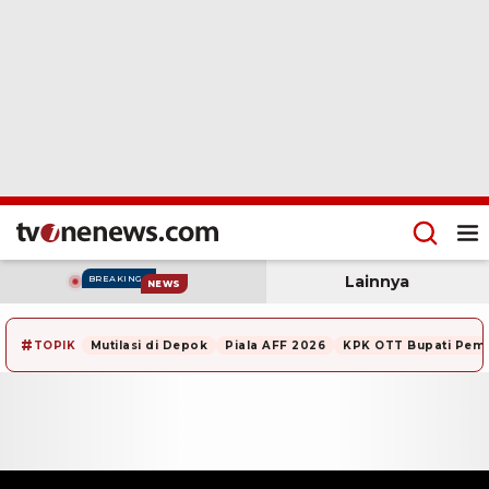
Lainnya
BREAKING
NEWS
#
TOPIK
Mutilasi di Depok
Piala AFF 2026
KPK OTT Bupati Pem