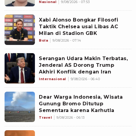
Kunaefi
Nasional
9/08/2026 - 07:53
Xabi Alonso Bongkar Filosofi
Taktik Chelsea usai Libas AC
Milan di Stadion GBK
Bola
9/08/2026 - 07:14
Serangan Udara Makin Terbatas,
Jenderal AS Dorong Trump
Akhiri Konflik dengan Iran
Internasional
9/08/2026 - 06:40
Dear Warga Indonesia, Wisata
Gunung Bromo Ditutup
Sementara karena Karhutla
Travel
9/08/2026 - 06:13