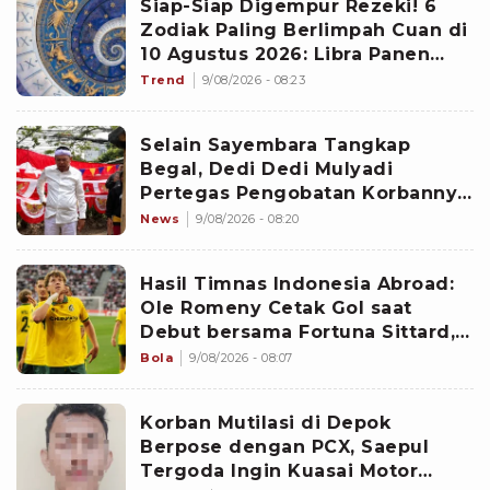
Siap-Siap Digempur Rezeki! 6
Zodiak Paling Berlimpah Cuan di
10 Agustus 2026: Libra Panen
Proyek Emas
Trend
9/08/2026 - 08:23
Selain Sayembara Tangkap
Begal, Dedi Dedi Mulyadi
Pertegas Pengobatan Korbannya
Bakal Dibiayai Pemprov Jawa
News
9/08/2026 - 08:20
Barat
Hasil Timnas Indonesia Abroad:
Ole Romeny Cetak Gol saat
Debut bersama Fortuna Sittard,
Justin Hubner Main Penuh
Bola
9/08/2026 - 08:07
Korban Mutilasi di Depok
Berpose dengan PCX, Saepul
Tergoda Ingin Kuasai Motor