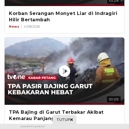
01:24
Korban Serangan Monyet Liar di Indragiri
Hilir Bertambah
News
4/08/2026
01:09
TPA Bajing di Garut Terbakar Akibat
Kemarau Panjang
TUTUP
News
4/08/2026
ADVERTISEMENT