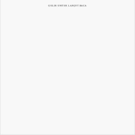
GULIR UNTUK LANJUT BACA