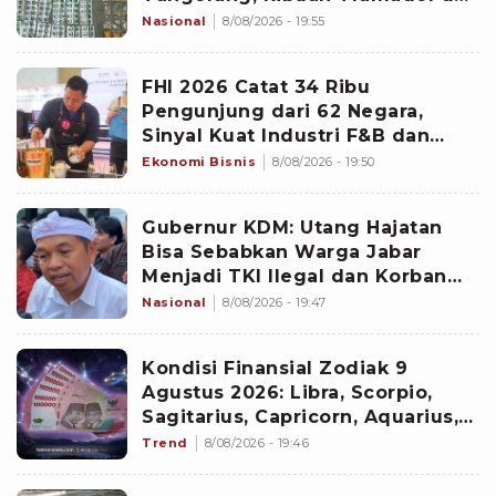
Hexymer Ikut Disita
Nasional
8/08/2026 - 19:55
FHI 2026 Catat 34 Ribu
Pengunjung dari 62 Negara,
Sinyal Kuat Industri F&B dan
Hospitality Indonesia
Ekonomi Bisnis
8/08/2026 - 19:50
Gubernur KDM: Utang Hajatan
Bisa Sebabkan Warga Jabar
Menjadi TKI Ilegal dan Korban
TPPO
Nasional
8/08/2026 - 19:47
Kondisi Finansial Zodiak 9
Agustus 2026: Libra, Scorpio,
Sagitarius, Capricorn, Aquarius,
dan Pisces
Trend
8/08/2026 - 19:46