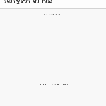
pelanggaran lalu lintas.
ADVERTISEMENT
GULIR UNTUK LANJUT BACA