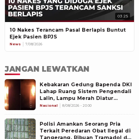
03:25
10 Nakes Terancam Pasal Berlapis Buntut
Ejek Pasien BPJS
News
7/08/2026
JANGAN LEWATKAN
Kebakaran Gedung Bapenda DKI
Lahap Ruang Sistem Pengendali
Lalin, Lampu Merah Diatur
Manual Sementara
Nasional
8/08/2026 - 20:00
Polisi Amankan Seorang Pria
Terkait Peredaran Obat Ilegal di
Tangerang, Ribuan Tramadol dan