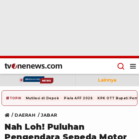
Lainnya
BREAKING
NEWS
#
TOPIK
Mutilasi di Depok
Piala AFF 2026
KPK OTT Bupati Pem
DAERAH
JABAR
Nah Loh! Puluhan
Pengendara Sepeda Motor