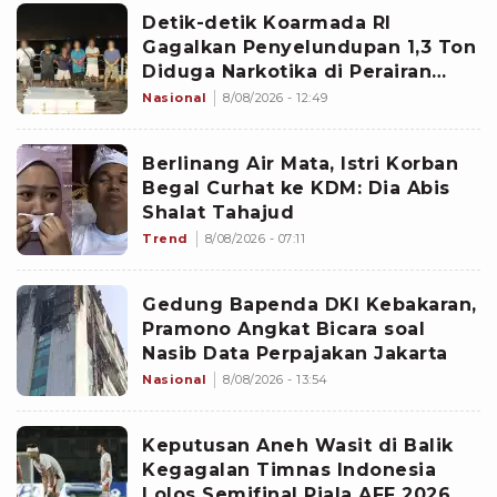
Detik-detik Koarmada RI
Gagalkan Penyelundupan 1,3 Ton
Diduga Narkotika di Perairan
Bintan
Nasional
8/08/2026 - 12:49
Berlinang Air Mata, Istri Korban
Begal Curhat ke KDM: Dia Abis
Shalat Tahajud
Trend
8/08/2026 - 07:11
Gedung Bapenda DKI Kebakaran,
Pramono Angkat Bicara soal
Nasib Data Perpajakan Jakarta
Nasional
8/08/2026 - 13:54
Keputusan Aneh Wasit di Balik
Kegagalan Timnas Indonesia
Lolos Semifinal Piala AFF 2026,