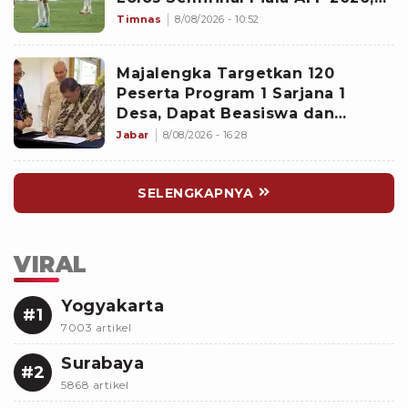
Untungkan Singapura dan
Timnas
8/08/2026 - 10:52
Rugikan Garuda
Majalengka Targetkan 120
Peserta Program 1 Sarjana 1
Desa, Dapat Beasiswa dan
Kesempatan Magang di Jepang
Jabar
8/08/2026 - 16:28
SELENGKAPNYA
VIRAL
Yogyakarta
#1
7003 artikel
Surabaya
#2
5868 artikel