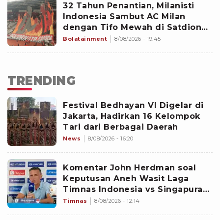
32 Tahun Penantian, Milanisti
Indonesia Sambut AC Milan
dengan Tifo Mewah di Satdion
Gelora Bung Karno
Bolatainment
8/08/2026 - 19:45
TRENDING
Festival Bedhayan VI Digelar di
Jakarta, Hadirkan 16 Kelompok
Tari dari Berbagai Daerah
News
8/08/2026 - 16:20
Komentar John Herdman soal
Keputusan Aneh Wasit Laga
Timnas Indonesia vs Singapura
di Piala AFF 2026: Percuma
Timnas
8/08/2026 - 12:14
Bahas Itu